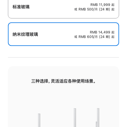
RMB 11,999
起
标准玻璃
或 RMB 500/月 (24 期) 起
RMB 14,499
起
纳米纹理玻璃
或 RMB 605/月 (24 期) 起
三种选择，灵活适应各种使用场景。
标