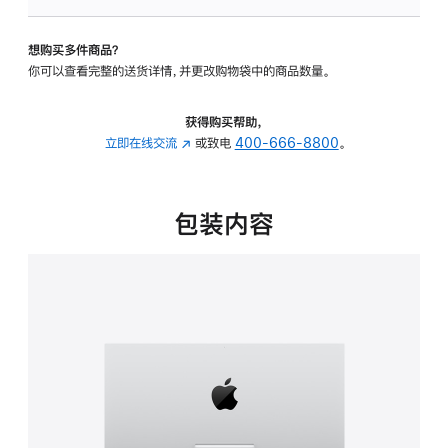
板
-
想购买多件商品？
可
你可以查看完整的送货详情，并更改购物袋中的商品数量。
调
倾
斜
获得购买帮助，
度
立即在线交流
(在
或致电
400-666-8800
。
的
新
支
窗
架
口
包装内容
的
中
分
打
期
开)
付
款
选
项)