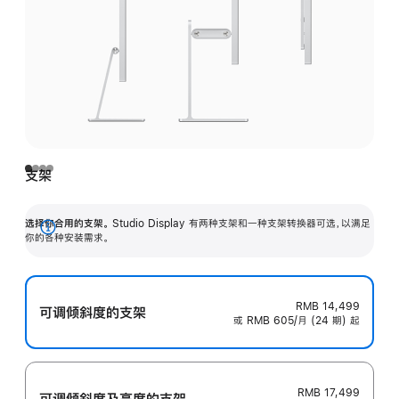
支架
选择你合用的支架。
Studio Display 有两种支架和一种支架转换器可选，以满足
展
你的各种安装需求。
开
RMB 14,499
可调倾斜度的支架
或 RMB 605/月 (24 期) 起
RMB 17,499
可调倾斜度及高‍度的支‍架