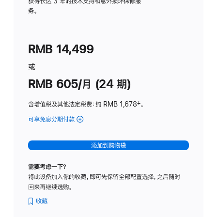
务
获得长达 3 年的技术支持和意外损坏保修服
务。
计
划
(适
RMB 14,499
用
于
或
Studio
RMB 605/月 (24 期)
Display
含增值税及其他法定税费
：约 RMB 1,678
脚
‡。
注
可享免息分期付款
(Studio
Display
-
添加到购物袋
纳
米
需要考虑一下？
纹
将此设备加入你的收藏，即可先保留全部配置选择，之后随时
理
回来再继续选购。
玻
璃
收藏
面