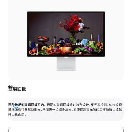
玻璃面板
两种抗反射玻璃面板可选。
标配的玻璃面板经过特别设计，反光率极低。纳米纹理
展
玻璃面板可分散反射光，从而进一步减少反光，即使在高亮光源的工作场所也能保
持出色画质。
开