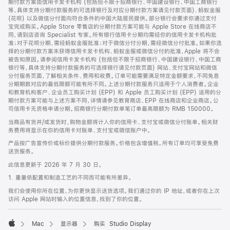
期付款方案由信用卡发卡机构 (包括但不限于招商银行、中国建设银行、中国工商银行
等，具体支持分期付款服务的可选择银行及对应分期付款方案请见付款页面)、蚂蚁金服
(花呗) 以及微信分付面向符合条件的中国大陆居民提供。部分银行会要求你通过支付
宝完成购买。Apple Store 零售店的分期付款方案可能与 Apple Store 在线商店不
同，请到店咨询 Specialist 专家。所有银行信用卡分期均需经你的信用卡发卡机构批
准；对于花呗分期，需经蚂蚁金服批准；对于微信分付分期，需经微信分付批准。如果你选
择的分期付款方案未获得信用卡发卡机构、蚂蚁金服或微信分付的批准，Apple 将不会
被告知原因。请参阅信用卡发卡机构 (包括但不限于招商银行、中国建设银行、中国工商
银行等，具体支持分期付款服务的可选择银行请见付款页面) 网站、支付宝网站和微信
分付服务页面，了解相关条件、费用和收费。订单可能需要满足特定金额要求，不同免息
分期期数对应的最低限额可能有所不同。上述分期付款服务只适用于个人消费者。企业
和教育机构客户、企业员工购买计划 (EPP) 和 Apple 员工购买计划 (EPP) 适用的分
期付款方案可能与上述方案不同，详情请参见教育商店、EPP 在线商店和企业商店。公
司信用卡无资格申请分期。招商银行分期付款单笔订单最高限额为 RMB 150000。
当商品有货并/或发货时，购物金额将计入你的信用卡、支付宝或微信分付账单。相关财
务费用将显示在你的信用卡对账单、支付宝或微信账户中。
产品按广告宣传价或标价提供分期付款服务。价格包含增值税。所有订单均可享受免费
送货服务。
此信息更新于 2026 年 7 月 30 日。
1. 重量依配置和制造工艺的不同而可能有所差异。
我们会使用你所在位置，为你更快显示送货选项。我们通过你的 IP 地址，或者你在上次
访问 Apple 网站时输入的位置信息，找到了你的位置。
Mac
显示器
购买 Studio Display