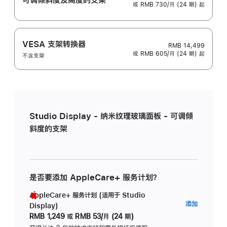
或 RMB 730/月 (24 期) 起
VESA 支架转换器
RMB 14,499
或 RMB 605/月 (24 期) 起
不含支架
Studio Display - 纳米纹理玻璃面板 - 可调倾
斜度的支架
是否要添加 AppleCare+ 服务计划？
AppleCare+ 服务计划 (适用于 Studio
AppleC
添加
Display)
服
RMB 1,249
或
RMB 53/月 (24 期)