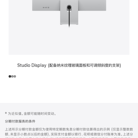
Studio Display (配备纳米纹理玻璃面板和可调倾斜度的支架)
网
脚
‡ 为近似值。金额可能随时间变动。
注
页
分期付款服务的条件
页
上述所示分期付款金额仅为使用特定期数免息分期付款估算得出的示例 (仅显示整数数
脚
额，未显示小数点以后的金额)，实际支付金额以银行、花呗或微信分付账单为准。上述分