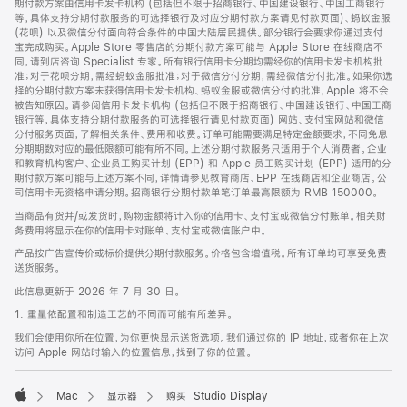
期付款方案由信用卡发卡机构 (包括但不限于招商银行、中国建设银行、中国工商银行
等，具体支持分期付款服务的可选择银行及对应分期付款方案请见付款页面)、蚂蚁金服
(花呗) 以及微信分付面向符合条件的中国大陆居民提供。部分银行会要求你通过支付
宝完成购买。Apple Store 零售店的分期付款方案可能与 Apple Store 在线商店不
同，请到店咨询 Specialist 专家。所有银行信用卡分期均需经你的信用卡发卡机构批
准；对于花呗分期，需经蚂蚁金服批准；对于微信分付分期，需经微信分付批准。如果你选
择的分期付款方案未获得信用卡发卡机构、蚂蚁金服或微信分付的批准，Apple 将不会
被告知原因。请参阅信用卡发卡机构 (包括但不限于招商银行、中国建设银行、中国工商
银行等，具体支持分期付款服务的可选择银行请见付款页面) 网站、支付宝网站和微信
分付服务页面，了解相关条件、费用和收费。订单可能需要满足特定金额要求，不同免息
分期期数对应的最低限额可能有所不同。上述分期付款服务只适用于个人消费者。企业
和教育机构客户、企业员工购买计划 (EPP) 和 Apple 员工购买计划 (EPP) 适用的分
期付款方案可能与上述方案不同，详情请参见教育商店、EPP 在线商店和企业商店。公
司信用卡无资格申请分期。招商银行分期付款单笔订单最高限额为 RMB 150000。
当商品有货并/或发货时，购物金额将计入你的信用卡、支付宝或微信分付账单。相关财
务费用将显示在你的信用卡对账单、支付宝或微信账户中。
产品按广告宣传价或标价提供分期付款服务。价格包含增值税。所有订单均可享受免费
送货服务。
此信息更新于 2026 年 7 月 30 日。
1. 重量依配置和制造工艺的不同而可能有所差异。
我们会使用你所在位置，为你更快显示送货选项。我们通过你的 IP 地址，或者你在上次
访问 Apple 网站时输入的位置信息，找到了你的位置。
Mac
显示器
购买 Studio Display