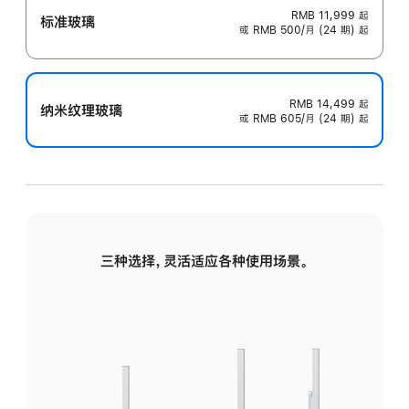
RMB 11,999
起
标准玻璃
或 RMB 500/月 (24 期) 起
RMB 14,499
起
纳米纹理玻璃
或 RMB 605/月 (24 期) 起
三种选择，灵活适应各种使用场景。
标