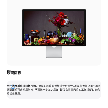
玻璃面板
两种抗反射玻璃面板可选。
标配的玻璃面板经过特别设计，反光率极低。纳米纹理
展
玻璃面板可分散反射光，从而进一步减少反光，即使在高亮光源的工作场所也能保
持出色画质。
开