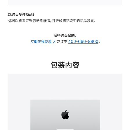
板
-
想购买多件商品？
可
你可以查看完整的送货详情，并更改购物袋中的商品数量。
调
倾
斜
获得购买帮助，
度
立即在线交流
(在
或致电
400-666-8800
。
的
新
支
窗
架
口
包装内容
的
中
分
打
期
开)
付
款
选
项)