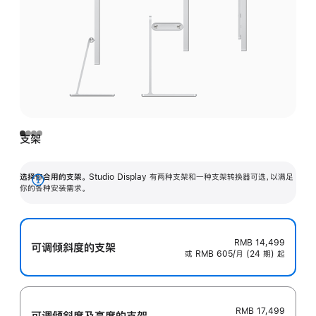
支架
选择你合用的支架。
Studio Display 有两种支架和一种支架转换器可选，以满足
展
你的各种安装需求。
开
RMB 14,499
可调倾斜度的支架
或 RMB 605/月 (24 期) 起
RMB 17,499
可调倾斜度及高‍度的支‍架