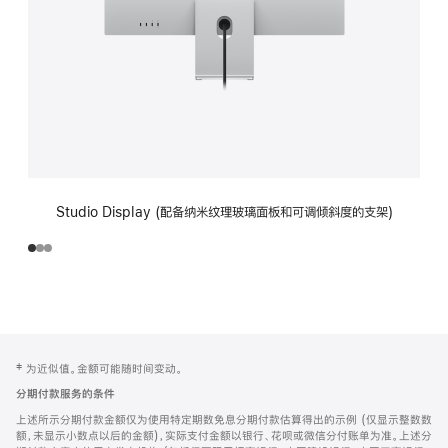
Studio Display (配备纳米纹理玻璃面板和可调倾斜度的支架)
网
脚
‡ 为近似值。金额可能随时间变动。
注
页
分期付款服务的条件
页
上述所示分期付款金额仅为使用特定期数免息分期付款估算得出的示例 (仅显示整数数
脚
额，未显示小数点以后的金额)，实际支付金额以银行、花呗或微信分付账单为准。上述分