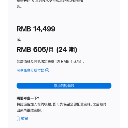
务
获得长达 3 年的技术支持和意外损坏保修服
务。
计
划
(适
RMB 14,499
用
于
或
Studio
RMB 605/月 (24 期)
Display
含增值税及其他法定税费
：约 RMB 1,678
脚
‡。
注
可享免息分期付款
(Studio
Display
-
添加到购物袋
纳
米
需要考虑一下？
纹
将此设备加入你的收藏，即可先保留全部配置选择，之后随时
理
回来再继续选购。
玻
璃
收藏
面