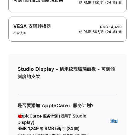
或 RMB 730/月 (24 期) 起
VESA 支架转换器
RMB 14,499
或 RMB 605/月 (24 期) 起
不含支架
Studio Display - 纳米纹理玻璃面板 - 可调倾
斜度的支架
是否要添加 AppleCare+ 服务计划？
AppleCare+ 服务计划 (适用于 Studio
AppleC
添加
Display)
服
RMB 1,249
或
RMB 53/月 (24 期)