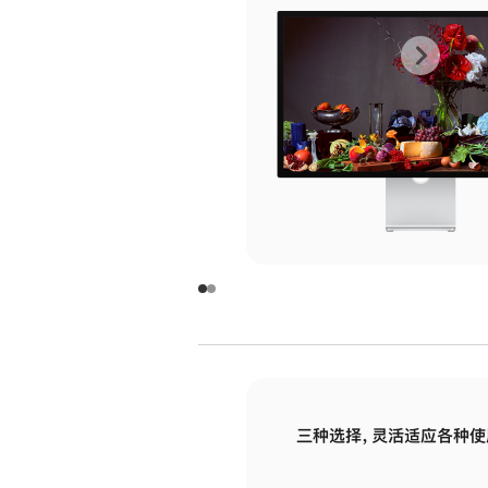
上
下
一
一
张
张
图
图
库
库
图
图
片
片
-
-
玻
玻
璃
璃
三种选择，灵活适应各种使
面
面
板
板