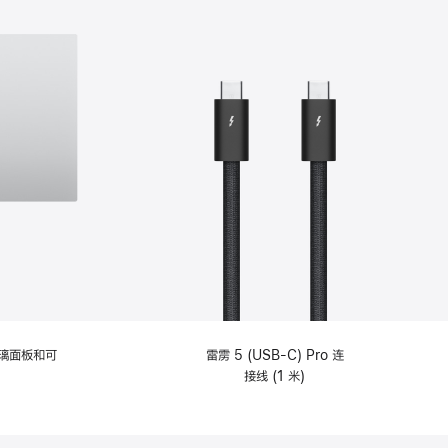
选
项)
理玻璃面板和可
雷雳 5 (USB-C) Pro 连
接线 (1 米)