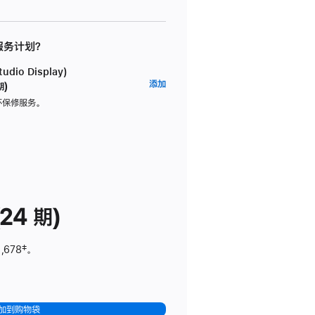
 服务计划？
dio Display)
AppleCare+
添加
期)
服
坏保修服务。
务
计
划
(适
用
于
24 期)
Studio
Display)
,678
脚
‡。
注
加到购物袋