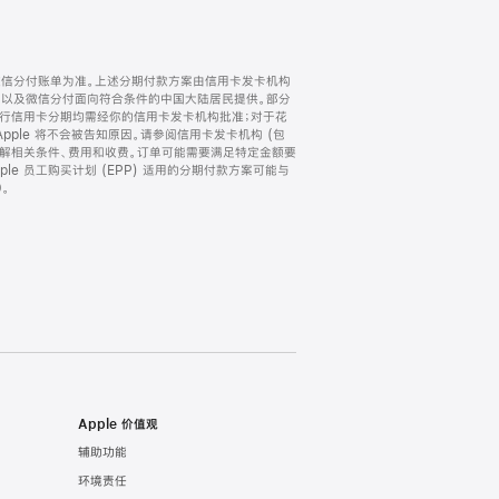
微信分付账单为准。上述分期付款方案由信用卡发卡机构
) 以及微信分付面向符合条件的中国大陆居民提供。部分
家。所有银行信用卡分期均需经你的信用卡发卡机构批准；对于花
ple 将不会被告知原因。请参阅信用卡发卡机构 (包
了解相关条件、费用和收费。订单可能需要满足特定金额要
e 员工购买计划 (EPP) 适用的分期付款方案可能与
。
Apple 价值观
辅助功能
环境责任