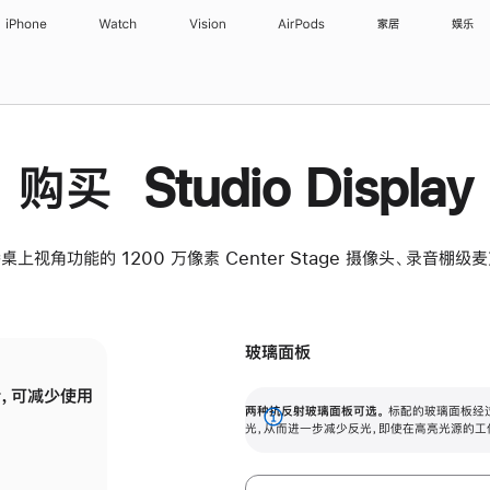
iPhone
Watch
Vision
AirPods
家居
娱乐
购买 Studio Display
桌上视角功能的 1200 万像素 Center Stage 摄像头、录音棚
玻璃面板
，可减少使用
纳米纹理玻璃面板可进一步减少反光，即使在
两种抗反射玻璃面板可选。
标配的玻璃面板经
。
有高亮光源的场所使用，也能保持出色画质。
展
光，从而进一步减少反光，即使在高亮光源的工
开