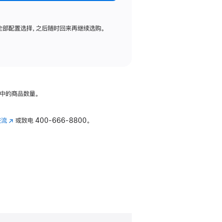
全部配置选择，之后随时回来再继续选购。
中的商品数量。
交流
(在
或致电
400-666-8800。
新
窗
口
中
打
开)