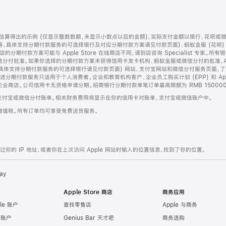
算得出的示例 (仅显示整数数额，未显示小数点以后的金额)，实际支付金额以银行、花呗或
等，具体支持分期付款服务的可选择银行及对应分期付款方案请见付款页面)、蚂蚁金服 (花呗
售店的分期付款方案可能与 Apple Store 在线商店不同，请到店咨询 Specialist 专
分付批准。如果你选择的分期付款方案未获得信用卡发卡机构、蚂蚁金服或微信分付的批准，Ap
具体支持分期付款服务的可选择银行请见付款页面) 网站、支付宝网站和微信分付服务页面，
期付款服务只适用于个人消费者。企业和教育机构客户、企业员工购买计划 (EPP) 和 Appl
企业商店。公司信用卡无资格申请分期。招商银行分期付款单笔订单最高限额为 RMB 150000
支付宝或微信分付账单。相关财务费用将显示在你的信用卡对账单、支付宝或微信账户中。
增值税。所有订单均可享受免费送货服务。
的 IP 地址，或者你在上次访问 Apple 网站时输入的位置信息，找到了你的位置。
ay
Apple Store 商店
商务应用
le 账户
查找零售店
Apple 与商务
e 账户
Genius Bar 天才吧
商务选购