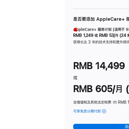
是否要添加 AppleCare+
AppleCare+ 服务计划 (适用于 Stu
RMB 1,249
或
RMB 53/月 (24 
获得长达 3 年的技术支持和意外损
RMB 14,499
或
RMB 605/月 (
含增值税及其他法定税费
：约 RMB 1
可享免息分期付款
(Studio
Display
-
添