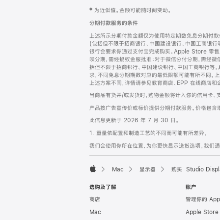
网
脚
‡ 为近似值。金额可能随时间变动。
注
页
分期付款服务的条件
页
上述所示分期付款金额仅为使用特定期数免息分期付款估
脚
(包括但不限于招商银行、中国建设银行、中国工商银行
银行会要求你通过支付宝完成购买。Apple Store 零
呗分期，需经蚂蚁金服批准；对于微信分付分期，需经微信
括但不限于招商银行、中国建设银行、中国工商银行等，
求，不同免息分期期数对应的最低限额可能有所不同。上述分
上述方案不同，详情请参见教育商店、EPP 在线商店和
当商品有货并/或发货时，购物金额将计入你的信用卡、
产品按广告宣传价或标价提供分期付款服务。价格包含
此信息更新于 2026 年 7 月 30 日。
1. 重量依配置和制造工艺的不同而可能有所差异。
我们会使用你所在位置，为你更快显示送货选项。我们通过你
Mac
显示器
购买 Studio Displ
Apple
选购及了解
账户
商店
管理你的 App
Mac
Apple Stor