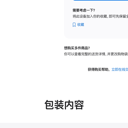
纳
米
需要考虑一下？
纹
将此设备加入你的收藏，即可先保留
理
玻
收藏
璃
面
板
想购买多件商品？
-
你可以查看完整的送货详情，并更改购物袋
可
调
倾
获得购买帮助，
立即在线
斜
度
的
支
架
包装内容
的
分
期
付
款