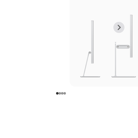
上
下
一
一
张
张
图
图
库
库
图
图
片
片
-
-
支
支
架
架