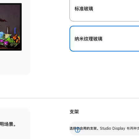
标准玻璃
纳米纹理玻璃
支架
用场景。
标配可调倾斜度的支架，提供 30 度的倾斜度
选
选择你合用的支架。
Studio Display
调节范围。
展