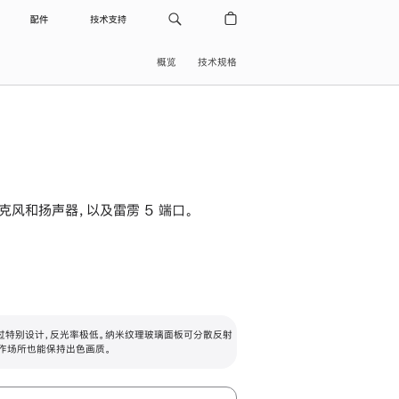
配件
技术支持
概览
技术规格
级麦克风和扬声器，以及雷雳 5 端口。
过特别设计，反光率极低。纳米纹理玻璃面板可分散反射
作场所也能保持出色画质。