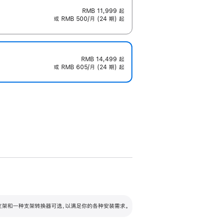
RMB 11,999
起
或 RMB 500/月 (24 期) 起
RMB 14,499
起
或 RMB 605/月 (24 期) 起
配可调倾斜度及高度的支架，额外增加 105
VESA 支架转换器
 有两种支架和一种支架转换器可选，以满足你的各种安装需求。
毫米的高度调节范围。
容的支架 (未随附)