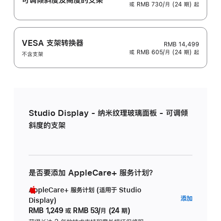
或 RMB 730/月 (24 期) 起
VESA 支架转换器
RMB 14,499
或 RMB 605/月 (24 期) 起
不含支架
Studio Display - 纳米纹理玻璃面板 - 可调倾
斜度的支架
是否要添加 AppleCare+ 服务计划？
AppleCare+ 服务计划 (适用于 Studio
AppleC
添加
Display)
服
RMB 1,249
或
RMB 53/月 (24 期)