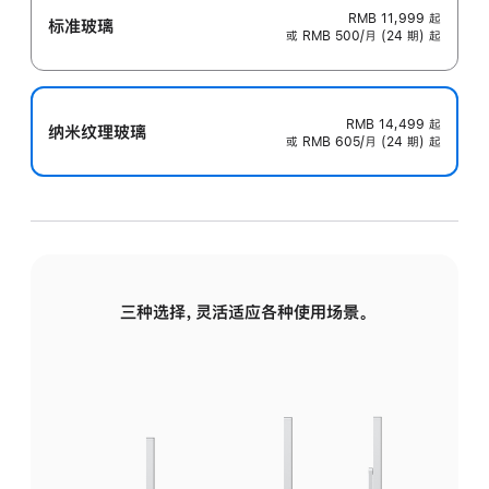
RMB 11,999
起
标准玻璃
或 RMB 500/月 (24 期) 起
RMB 14,499
起
纳米纹理玻璃
或 RMB 605/月 (24 期) 起
三种选择，灵活适应各种使用场景。
标