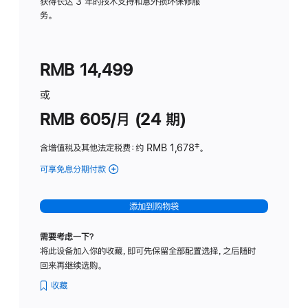
务
获得长达 3 年的技术支持和意外损坏保修服
务。
计
划
(适
RMB 14,499
用
于
或
Studio
RMB 605/月 (24 期)
Display
含增值税及其他法定税费
：约 RMB 1,678
脚
‡。
注
可享免息分期付款
(Studio
Display
-
添加到购物袋
纳
米
需要考虑一下？
纹
将此设备加入你的收藏，即可先保留全部配置选择，之后随时
理
回来再继续选购。
玻
璃
收藏
面