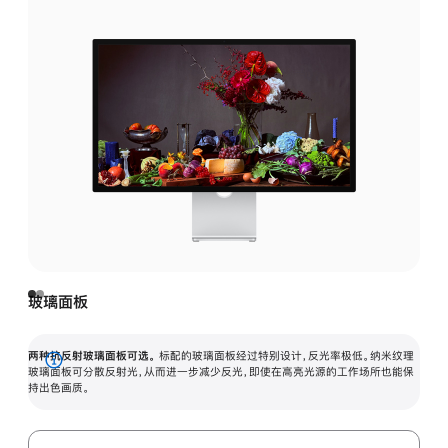
玻璃面板
两种抗反射玻璃面板可选。
标配的玻璃面板经过特别设计，反光率极低。纳米纹理
展
玻璃面板可分散反射光，从而进一步减少反光，即使在高亮光源的工作场所也能保
持出色画质。
开