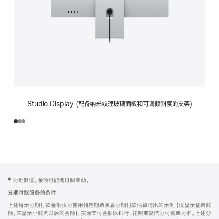
Studio Display (配备纳米纹理玻璃面板和可调倾斜度的支架)
网
脚
‡ 为近似值。金额可能随时间变动。
注
页
分期付款服务的条件
页
上述所示分期付款金额仅为使用特定期数免息分期付款估算得出的示例 (仅显示整数数
脚
额，未显示小数点以后的金额)，实际支付金额以银行、花呗或微信分付账单为准。上述分