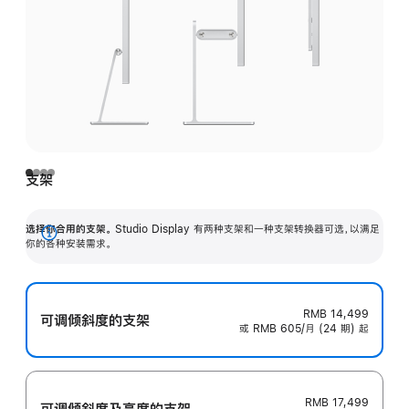
支架
选择你合用的支架。
Studio Display 有两种支架和一种支架转换器可选，以满足
展
你的各种安装需求。
开
RMB 14,499
可调倾斜度的支架
或 RMB 605/月 (24 期) 起
RMB 17,499
可调倾斜度及高‍度的支‍架