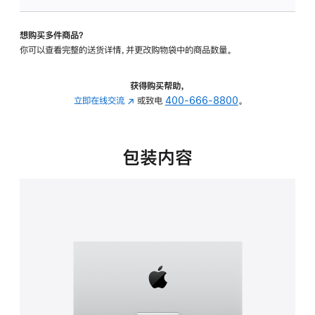
板
-
想购买多件商品？
可
你可以查看完整的送货详情，并更改购物袋中的商品数量。
调
倾
斜
获得购买帮助，
度
立即在线交流
(在
或致电
400-666-8800
。
的
新
支
窗
架
口
包装内容
的
中
分
打
期
开)
付
款
选
项)