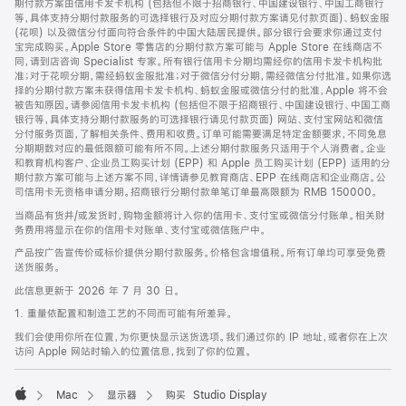
期付款方案由信用卡发卡机构 (包括但不限于招商银行、中国建设银行、中国工商银行
等，具体支持分期付款服务的可选择银行及对应分期付款方案请见付款页面)、蚂蚁金服
(花呗) 以及微信分付面向符合条件的中国大陆居民提供。部分银行会要求你通过支付
宝完成购买。Apple Store 零售店的分期付款方案可能与 Apple Store 在线商店不
同，请到店咨询 Specialist 专家。所有银行信用卡分期均需经你的信用卡发卡机构批
准；对于花呗分期，需经蚂蚁金服批准；对于微信分付分期，需经微信分付批准。如果你选
择的分期付款方案未获得信用卡发卡机构、蚂蚁金服或微信分付的批准，Apple 将不会
被告知原因。请参阅信用卡发卡机构 (包括但不限于招商银行、中国建设银行、中国工商
银行等，具体支持分期付款服务的可选择银行请见付款页面) 网站、支付宝网站和微信
分付服务页面，了解相关条件、费用和收费。订单可能需要满足特定金额要求，不同免息
分期期数对应的最低限额可能有所不同。上述分期付款服务只适用于个人消费者。企业
和教育机构客户、企业员工购买计划 (EPP) 和 Apple 员工购买计划 (EPP) 适用的分
期付款方案可能与上述方案不同，详情请参见教育商店、EPP 在线商店和企业商店。公
司信用卡无资格申请分期。招商银行分期付款单笔订单最高限额为 RMB 150000。
当商品有货并/或发货时，购物金额将计入你的信用卡、支付宝或微信分付账单。相关财
务费用将显示在你的信用卡对账单、支付宝或微信账户中。
产品按广告宣传价或标价提供分期付款服务。价格包含增值税。所有订单均可享受免费
送货服务。
此信息更新于 2026 年 7 月 30 日。
1. 重量依配置和制造工艺的不同而可能有所差异。
我们会使用你所在位置，为你更快显示送货选项。我们通过你的 IP 地址，或者你在上次
访问 Apple 网站时输入的位置信息，找到了你的位置。
Mac
显示器
购买 Studio Display