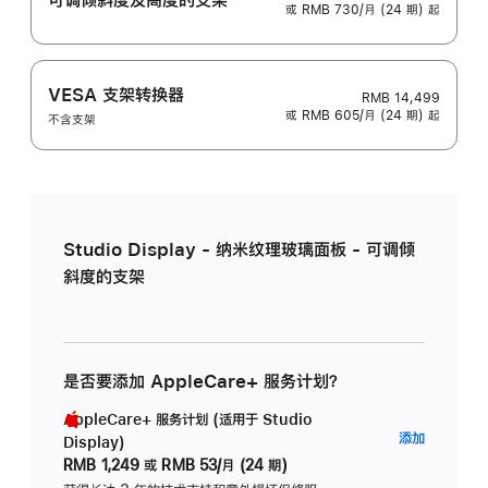
或 RMB 730/月 (24 期) 起
VESA 支架转换器
RMB 14,499
或 RMB 605/月 (24 期) 起
不含支架
Studio Display - 纳米纹理玻璃面板 - 可调倾
斜度的支架
是否要添加 AppleCare+ 服务计划？
AppleCare+ 服务计划 (适用于 Studio
AppleC
添加
Display)
服
RMB 1,249
或
RMB 53/月 (24 期)