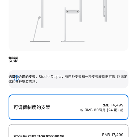
支架
选择你合用的支架。
Studio Display 有两种支架和一种支架转换器可选，以满足
展
你的各种安装需求。
开
RMB 14,499
可调倾斜度的支架
或 RMB 605/月 (24 期) 起
RMB 17,499
可调倾斜度及高‍度的支‍架