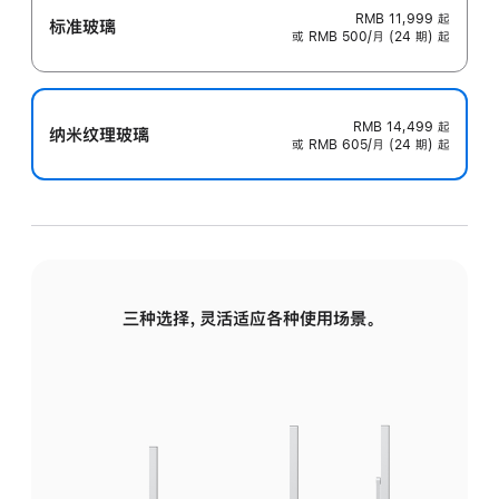
RMB 11,999
起
标准玻璃
或 RMB 500/月 (24 期) 起
RMB 14,499
起
纳米纹理玻璃
或 RMB 605/月 (24 期) 起
三种选择，灵活适应各种使用场景。
标