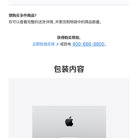
板
-
想购买多件商品？
可
你可以查看完整的送货详情，并更改购物袋中的商品数量。
调
倾
斜
获得购买帮助，
度
立即在线交流
(在
或致电
400-666-8800
。
的
新
支
窗
架
口
包装内容
的
中
分
打
期
开)
付
款
选
项)