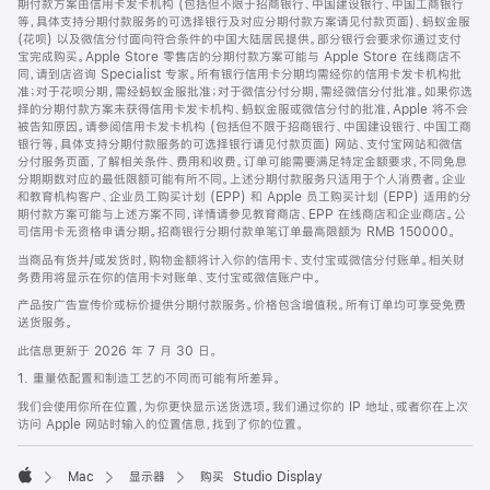
期付款方案由信用卡发卡机构 (包括但不限于招商银行、中国建设银行、中国工商银行
等，具体支持分期付款服务的可选择银行及对应分期付款方案请见付款页面)、蚂蚁金服
(花呗) 以及微信分付面向符合条件的中国大陆居民提供。部分银行会要求你通过支付
宝完成购买。Apple Store 零售店的分期付款方案可能与 Apple Store 在线商店不
同，请到店咨询 Specialist 专家。所有银行信用卡分期均需经你的信用卡发卡机构批
准；对于花呗分期，需经蚂蚁金服批准；对于微信分付分期，需经微信分付批准。如果你选
择的分期付款方案未获得信用卡发卡机构、蚂蚁金服或微信分付的批准，Apple 将不会
被告知原因。请参阅信用卡发卡机构 (包括但不限于招商银行、中国建设银行、中国工商
银行等，具体支持分期付款服务的可选择银行请见付款页面) 网站、支付宝网站和微信
分付服务页面，了解相关条件、费用和收费。订单可能需要满足特定金额要求，不同免息
分期期数对应的最低限额可能有所不同。上述分期付款服务只适用于个人消费者。企业
和教育机构客户、企业员工购买计划 (EPP) 和 Apple 员工购买计划 (EPP) 适用的分
期付款方案可能与上述方案不同，详情请参见教育商店、EPP 在线商店和企业商店。公
司信用卡无资格申请分期。招商银行分期付款单笔订单最高限额为 RMB 150000。
当商品有货并/或发货时，购物金额将计入你的信用卡、支付宝或微信分付账单。相关财
务费用将显示在你的信用卡对账单、支付宝或微信账户中。
产品按广告宣传价或标价提供分期付款服务。价格包含增值税。所有订单均可享受免费
送货服务。
此信息更新于 2026 年 7 月 30 日。
1. 重量依配置和制造工艺的不同而可能有所差异。
我们会使用你所在位置，为你更快显示送货选项。我们通过你的 IP 地址，或者你在上次
访问 Apple 网站时输入的位置信息，找到了你的位置。
Mac
显示器
购买 Studio Display