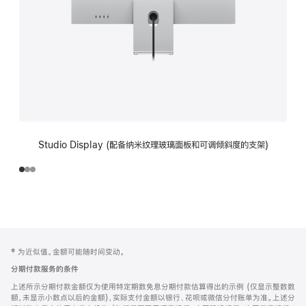
Studio Display (配备纳米纹理玻璃面板和可调倾斜度的支架)
网
脚
‡ 为近似值。金额可能随时间变动。
注
页
分期付款服务的条件
页
上述所示分期付款金额仅为使用特定期数免息分期付款估算得出的示例 (仅显示整数数
脚
额，未显示小数点以后的金额)，实际支付金额以银行、花呗或微信分付账单为准。上述分