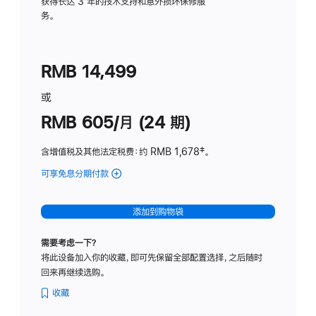
务
获得长达 3 年的技术支持和意外损坏保修服
务。
计
划
(适
RMB 14,499
用
于
或
Studio
RMB 605/月 (24 期)
Display
含增值税及其他法定税费
：约 RMB 1,678
脚
‡。
注
可享免息分期付款
(Studio
Display
-
添加到购物袋
纳
米
需要考虑一下？
纹
将此设备加入你的收藏，即可先保留全部配置选择，之后随时
理
回来再继续选购。
玻
璃
收藏
面