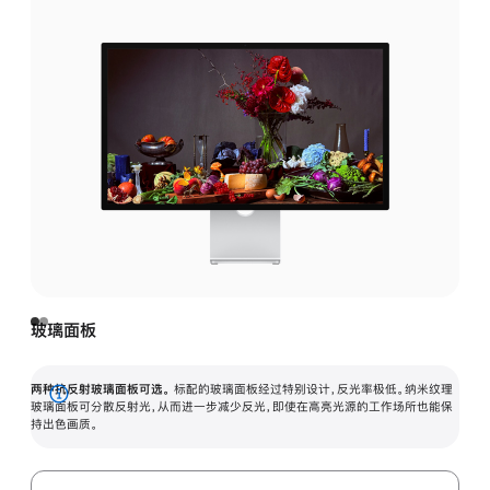
玻璃面板
两种抗反射玻璃面板可选。
标配的玻璃面板经过特别设计，反光率极低。纳米纹理
展
玻璃面板可分散反射光，从而进一步减少反光，即使在高亮光源的工作场所也能保
持出色画质。
开