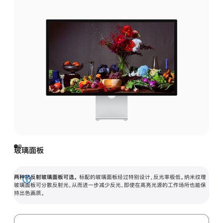
玻璃面板
两种抗反射玻璃面板可选。
标配的玻璃面板经过特别设计，反光率极低。纳米纹理
展
玻璃面板可分散反射光，从而进一步减少反光，即使在高亮光源的工作场所也能保
持出色画质。
开