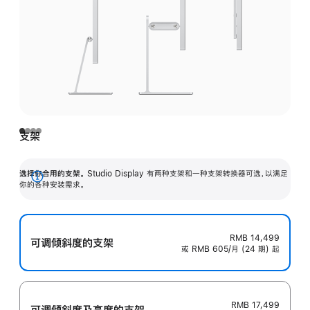
支架
选择你合用的支架。
Studio Display 有两种支架和一种支架转换器可选，以满足
展
你的各种安装需求。
开
RMB 14,499
可调倾斜度的支架
或 RMB 605/月 (24 期) 起
RMB 17,499
可调倾斜度及高‍度的支‍架