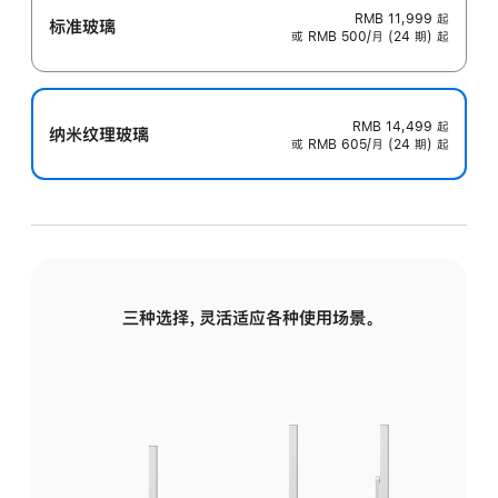
RMB 11,999
起
标准玻璃
或 RMB 500/月 (24 期) 起
RMB 14,499
起
纳米纹理玻璃
或 RMB 605/月 (24 期) 起
三种选择，灵活适应各种使用场景。
标