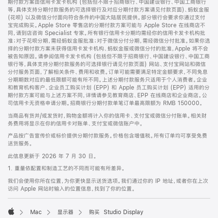
期付款方案由信用卡发卡机构 (包括但不限于招商银行、中国建设银行、中国工商银行
等，具体支持分期付款服务的可选择银行及对应分期付款方案请见付款页面)、蚂蚁金服
(花呗) 以及微信分付面向符合条件的中国大陆居民提供。部分银行会要求你通过支付
宝完成购买。Apple Store 零售店的分期付款方案可能与 Apple Store 在线商店不
同，请到店咨询 Specialist 专家。所有银行信用卡分期均需经你的信用卡发卡机构批
准；对于花呗分期，需经蚂蚁金服批准；对于微信分付分期，需经微信分付批准。如果你选
择的分期付款方案未获得信用卡发卡机构、蚂蚁金服或微信分付的批准，Apple 将不会
被告知原因。请参阅信用卡发卡机构 (包括但不限于招商银行、中国建设银行、中国工商
银行等，具体支持分期付款服务的可选择银行请见付款页面) 网站、支付宝网站和微信
分付服务页面，了解相关条件、费用和收费。订单可能需要满足特定金额要求，不同免息
分期期数对应的最低限额可能有所不同。上述分期付款服务只适用于个人消费者。企业
和教育机构客户、企业员工购买计划 (EPP) 和 Apple 员工购买计划 (EPP) 适用的分
期付款方案可能与上述方案不同，详情请参见教育商店、EPP 在线商店和企业商店。公
司信用卡无资格申请分期。招商银行分期付款单笔订单最高限额为 RMB 150000。
当商品有货并/或发货时，购物金额将计入你的信用卡、支付宝或微信分付账单。相关财
务费用将显示在你的信用卡对账单、支付宝或微信账户中。
产品按广告宣传价或标价提供分期付款服务。价格包含增值税。所有订单均可享受免费
送货服务。
此信息更新于 2026 年 7 月 30 日。
1. 重量依配置和制造工艺的不同而可能有所差异。
我们会使用你所在位置，为你更快显示送货选项。我们通过你的 IP 地址，或者你在上次
访问 Apple 网站时输入的位置信息，找到了你的位置。
Mac
显示器
购买 Studio Display