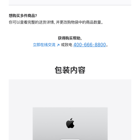
板
-
想购买多件商品？
可
你可以查看完整的送货详情，并更改购物袋中的商品数量。
调
倾
斜
获得购买帮助，
度
立即在线交流
(在
或致电
400-666-8800
。
的
新
支
窗
架
口
包装内容
的
中
分
打
期
开)
付
款
选
项)