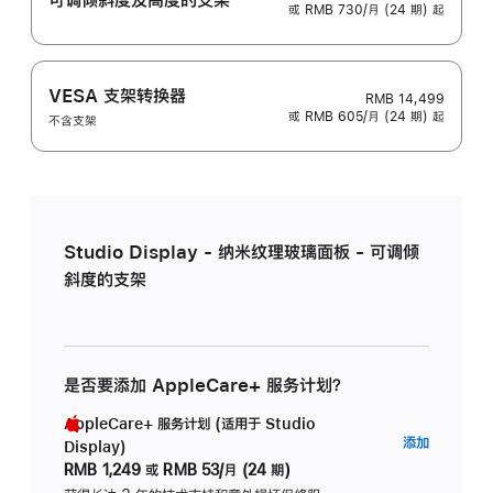
或 RMB 730/月 (24 期) 起
VESA 支架转换器
RMB 14,499
或 RMB 605/月 (24 期) 起
不含支架
Studio Display - 纳米纹理玻璃面板 - 可调倾
斜度的支架
是否要添加 AppleCare+ 服务计划？
AppleCare+ 服务计划 (适用于 Studio
AppleC
添加
Display)
服
RMB 1,249
或
RMB 53/月 (24 期)