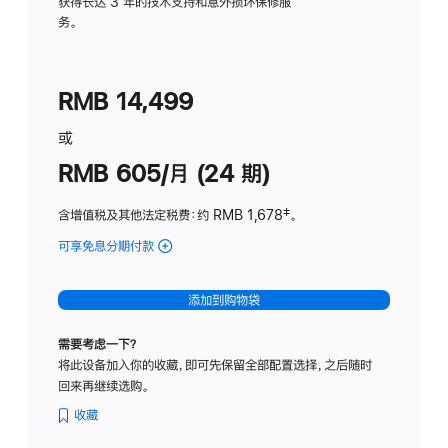
务
获得长达 3 年的技术支持和意外损坏保修服
务。
计
划
(适
RMB 14,499
用
于
或
Studio
RMB 605/月 (24 期)
Display
含增值税及其他法定税费
：约 RMB 1,678
脚
‡。
注
可享免息分期付款
(Studio
Display
-
添加到购物袋
纳
米
需要考虑一下？
纹
将此设备加入你的收藏，即可先保留全部配置选择，之后随时
理
回来再继续选购。
玻
璃
收藏
面