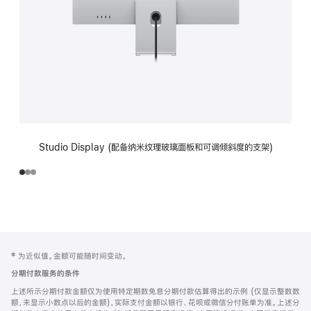
Studio Display (配备纳米纹理玻璃面板和可调倾斜度的支架)
网
脚
‡ 为近似值。金额可能随时间变动。
注
页
分期付款服务的条件
页
上述所示分期付款金额仅为使用特定期数免息分期付款估算得出的示例 (仅显示整数数
脚
额，未显示小数点以后的金额)，实际支付金额以银行、花呗或微信分付账单为准。上述分