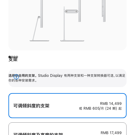
支架
选择你合用的支架。
Studio Display 有两种支架和一种支架转换器可选，以满足
展
你的各种安装需求。
开
RMB 14,499
可调倾斜度的支架
或 RMB 605/月 (24 期) 起
RMB 17,499
可调倾斜度及高‍度的支‍架