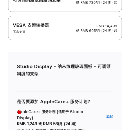
或 RMB 730/月 (24 期) 起
VESA 支架转换器
RMB 14,499
或 RMB 605/月 (24 期) 起
不含支架
Studio Display - 纳米纹理玻璃面板 - 可调倾
斜度的支架
是否要添加 AppleCare+ 服务计划？
AppleCare+ 服务计划 (适用于 Studio
AppleC
添加
Display)
服
RMB 1,249
或
RMB 53/月 (24 期)