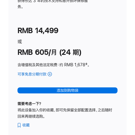
务
获得长达 3 年的技术支持和意外损坏保修服
务。
计
划
(适
RMB 14,499
用
于
或
Studio
RMB 605/月 (24 期)
Display
含增值税及其他法定税费
：约 RMB 1,678
脚
‡。
注
可享免息分期付款
(Studio
Display
-
添加到购物袋
纳
米
需要考虑一下？
纹
将此设备加入你的收藏，即可先保留全部配置选择，之后随时
理
回来再继续选购。
玻
璃
收藏
面