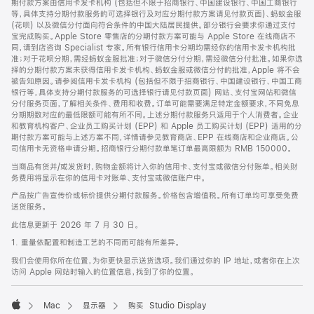
期付款方案由信用卡发卡机构 (包括但不限于招商银行、中国建设银行、中国工商银行
等，具体支持分期付款服务的可选择银行及对应分期付款方案请见付款页面)、蚂蚁金服
(花呗) 以及微信分付面向符合条件的中国大陆居民提供。部分银行会要求你通过支付
宝完成购买。Apple Store 零售店的分期付款方案可能与 Apple Store 在线商店不
同，请到店咨询 Specialist 专家。所有银行信用卡分期均需经你的信用卡发卡机构批
准；对于花呗分期，需经蚂蚁金服批准；对于微信分付分期，需经微信分付批准。如果你选
择的分期付款方案未获得信用卡发卡机构、蚂蚁金服或微信分付的批准，Apple 将不会
被告知原因。请参阅信用卡发卡机构 (包括但不限于招商银行、中国建设银行、中国工商
银行等，具体支持分期付款服务的可选择银行请见付款页面) 网站、支付宝网站和微信
分付服务页面，了解相关条件、费用和收费。订单可能需要满足特定金额要求，不同免息
分期期数对应的最低限额可能有所不同。上述分期付款服务只适用于个人消费者。企业
和教育机构客户、企业员工购买计划 (EPP) 和 Apple 员工购买计划 (EPP) 适用的分
期付款方案可能与上述方案不同，详情请参见教育商店、EPP 在线商店和企业商店。公
司信用卡无资格申请分期。招商银行分期付款单笔订单最高限额为 RMB 150000。
当商品有货并/或发货时，购物金额将计入你的信用卡、支付宝或微信分付账单。相关财
务费用将显示在你的信用卡对账单、支付宝或微信账户中。
产品按广告宣传价或标价提供分期付款服务。价格包含增值税。所有订单均可享受免费
送货服务。
此信息更新于 2026 年 7 月 30 日。
1. 重量依配置和制造工艺的不同而可能有所差异。
我们会使用你所在位置，为你更快显示送货选项。我们通过你的 IP 地址，或者你在上次
访问 Apple 网站时输入的位置信息，找到了你的位置。
Mac
显示器
购买 Studio Display