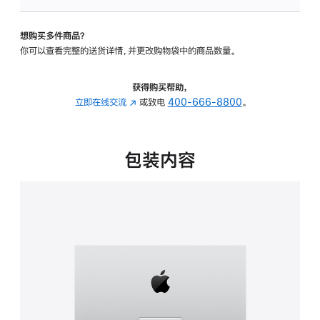
板
-
想购买多件商品？
可
你可以查看完整的送货详情，并更改购物袋中的商品数量。
调
倾
斜
获得购买帮助，
度
立即在线交流
(在
或致电
400-666-8800
。
的
新
支
窗
架
口
包装内容
的
中
分
打
期
开)
付
款
选
项)