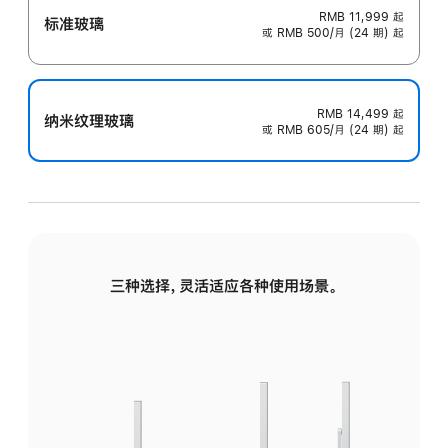
RMB 11,999
起
标准玻璃
或 RMB 500/月 (24 期) 起
RMB 14,499
起
纳米纹理玻璃
或 RMB 605/月 (24 期) 起
三种选择，灵活适应各种使用场景。
标