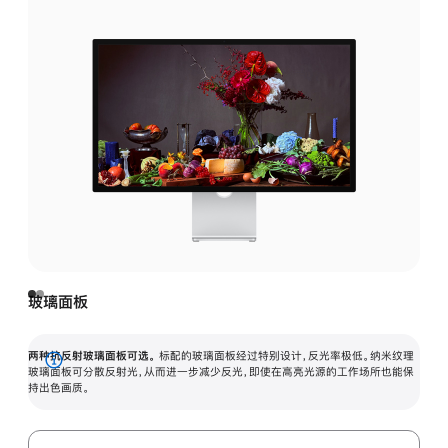
玻璃面板
两种抗反射玻璃面板可选。
标配的玻璃面板经过特别设计，反光率极低。纳米纹理
展
玻璃面板可分散反射光，从而进一步减少反光，即使在高亮光源的工作场所也能保
持出色画质。
开