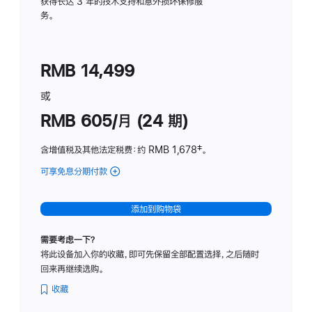
务
获得长达 3 年的技术支持和意外损坏保修服
务。
计
划
(适
RMB 14,499
用
于
或
Studio
RMB 605/月 (24 期)
Display
含增值税及其他法定税费
：约 RMB 1,678
脚
‡。
注
可享免息分期付款
(Studio
Display
-
添加到购物袋
纳
米
需要考虑一下？
纹
将此设备加入你的收藏，即可先保留全部配置选择，之后随时
理
回来再继续选购。
玻
璃
收藏
面