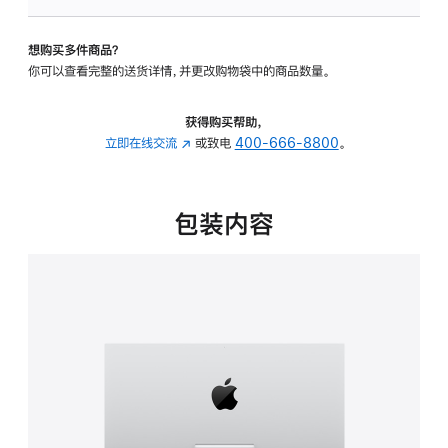
板
-
想购买多件商品？
可
你可以查看完整的送货详情，并更改购物袋中的商品数量。
调
倾
斜
获得购买帮助，
度
立即在线交流
(在
或致电
400-666-8800
。
的
新
支
窗
架
口
包装内容
的
中
分
打
期
开)
付
款
选
项)