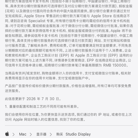
期付款方案由信用卡发卡机构 (包括但不限于招商银行、中国建设银行、中国工商银行
等，具体支持分期付款服务的可选择银行及对应分期付款方案请见付款页面)、蚂蚁金服
(花呗) 以及微信分付面向符合条件的中国大陆居民提供。部分银行会要求你通过支付
宝完成购买。Apple Store 零售店的分期付款方案可能与 Apple Store 在线商店不
同，请到店咨询 Specialist 专家。所有银行信用卡分期均需经你的信用卡发卡机构批
准；对于花呗分期，需经蚂蚁金服批准；对于微信分付分期，需经微信分付批准。如果你选
择的分期付款方案未获得信用卡发卡机构、蚂蚁金服或微信分付的批准，Apple 将不会
被告知原因。请参阅信用卡发卡机构 (包括但不限于招商银行、中国建设银行、中国工商
银行等，具体支持分期付款服务的可选择银行请见付款页面) 网站、支付宝网站和微信
分付服务页面，了解相关条件、费用和收费。订单可能需要满足特定金额要求，不同免息
分期期数对应的最低限额可能有所不同。上述分期付款服务只适用于个人消费者。企业
和教育机构客户、企业员工购买计划 (EPP) 和 Apple 员工购买计划 (EPP) 适用的分
期付款方案可能与上述方案不同，详情请参见教育商店、EPP 在线商店和企业商店。公
司信用卡无资格申请分期。招商银行分期付款单笔订单最高限额为 RMB 150000。
当商品有货并/或发货时，购物金额将计入你的信用卡、支付宝或微信分付账单。相关财
务费用将显示在你的信用卡对账单、支付宝或微信账户中。
产品按广告宣传价或标价提供分期付款服务。价格包含增值税。所有订单均可享受免费
送货服务。
此信息更新于 2026 年 7 月 30 日。
1. 重量依配置和制造工艺的不同而可能有所差异。
我们会使用你所在位置，为你更快显示送货选项。我们通过你的 IP 地址，或者你在上次
访问 Apple 网站时输入的位置信息，找到了你的位置。
Mac
显示器
购买 Studio Display