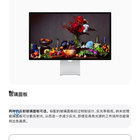
玻璃面板
两种抗反射玻璃面板可选。
标配的玻璃面板经过特别设计，反光率极低。纳米纹理
展
玻璃面板可分散反射光，从而进一步减少反光，即使在高亮光源的工作场所也能保
持出色画质。
开