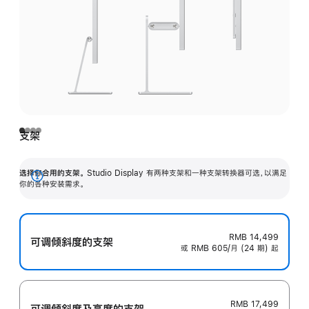
支架
选择你合用的支架。
Studio Display 有两种支架和一种支架转换器可选，以满足
展
你的各种安装需求。
开
RMB 14,499
可调倾斜度的支架
或 RMB 605/月 (24 期) 起
RMB 17,499
可调倾斜度及高‍度的支‍架