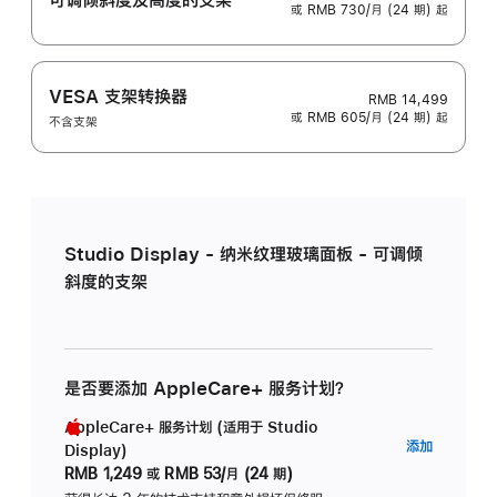
或 RMB 730/月 (24 期) 起
VESA 支架转换器
RMB 14,499
或 RMB 605/月 (24 期) 起
不含支架
Studio Display - 纳米纹理玻璃面板 - 可调倾
斜度的支架
是否要添加 AppleCare+ 服务计划？
AppleCare+ 服务计划 (适用于 Studio
AppleC
添加
Display)
服
RMB 1,249
或
RMB 53/月 (24 期)