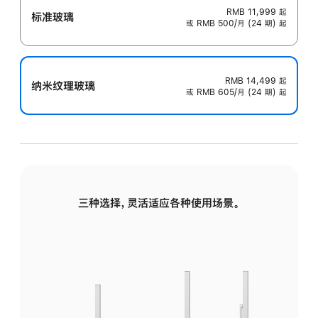
RMB 11,999
起
标准玻璃
或 RMB 500/月 (24 期) 起
RMB 14,499
起
纳米纹理玻璃
或 RMB 605/月 (24 期) 起
三种选择，灵活适应各种使用场景。
标