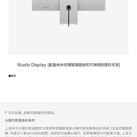
Studio Display (配备纳米纹理玻璃面板和可调倾斜度的支架)
网
脚
‡ 为近似值。金额可能随时间变动。
注
页
分期付款服务的条件
页
上述所示分期付款金额仅为使用特定期数免息分期付款估算得出的示例 (仅显示整数数
脚
额，未显示小数点以后的金额)，实际支付金额以银行、花呗或微信分付账单为准。上述分