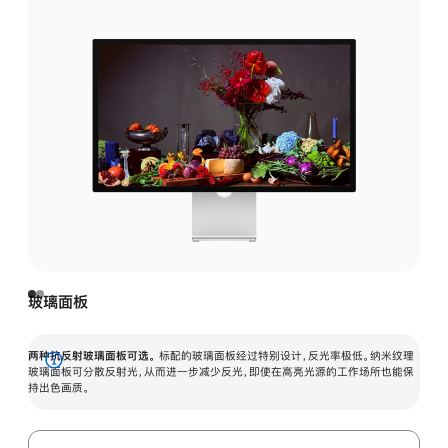
玻璃面板
两种抗反射玻璃面板可选。
标配的玻璃面板经过特别设计，反光率极低。纳米纹理
展
玻璃面板可分散反射光，从而进一步减少反光，即使在高亮光源的工作场所也能保
持出色画质。
开