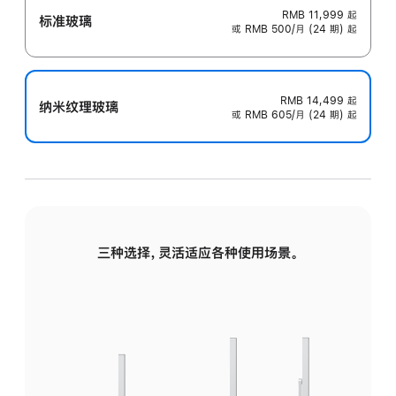
RMB 11,999
起
标准玻璃
或 RMB 500/月 (24 期) 起
RMB 14,499
起
纳米纹理玻璃
或 RMB 605/月 (24 期) 起
三种选择，灵活适应各种使用场景。
标