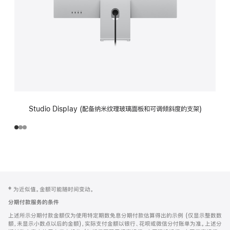
Studio Display (配备纳米纹理玻璃面板和可调倾斜度的支架)
网
脚
‡ 为近似值。金额可能随时间变动。
注
页
分期付款服务的条件
页
上述所示分期付款金额仅为使用特定期数免息分期付款估算得出的示例 (仅显示整数数
脚
额，未显示小数点以后的金额)，实际支付金额以银行、花呗或微信分付账单为准。上述分