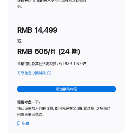
务
获得长达 3 年的技术支持和意外损坏保修服
务。
计
划
(适
RMB 14,499
用
于
或
Studio
RMB 605/月 (24 期)
Display
含增值税及其他法定税费
：约 RMB 1,678
脚
‡。
注
可享免息分期付款
(Studio
Display
-
添加到购物袋
纳
米
需要考虑一下？
纹
将此设备加入你的收藏，即可先保留全部配置选择，之后随时
理
回来再继续选购。
玻
璃
收藏
面