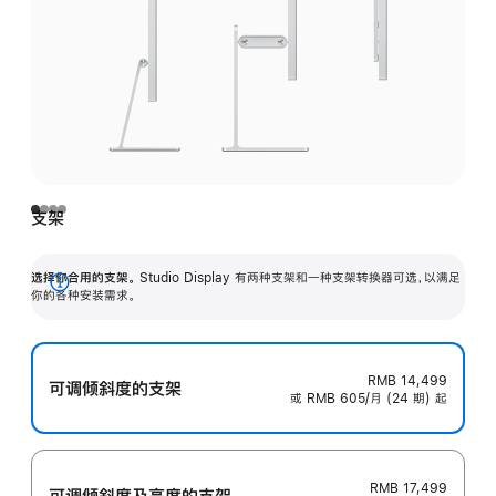
支架
选择你合用的支架。
Studio Display 有两种支架和一种支架转换器可选，以满足
展
你的各种安装需求。
开
RMB 14,499
可调倾斜度的支架
或 RMB 605/月 (24 期) 起
RMB 17,499
可调倾斜度及高‍度的支‍架