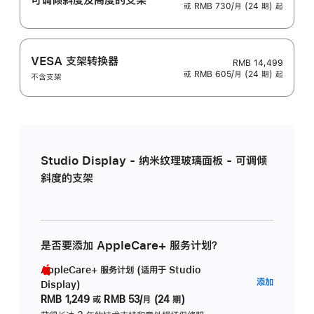
或 RMB 730/月 (24 期) 起
VESA 支架转换器
RMB 14,499
或 RMB 605/月 (24 期) 起
不含支架
Studio Display - 纳米纹理玻璃面板 - 可调倾
斜度的支架
是否要添加 AppleCare+ 服务计划？
AppleCare+ 服务计划 (适用于 Studio
AppleC
添加
Display)
服
RMB 1,249
或
RMB 53/月 (24 期)