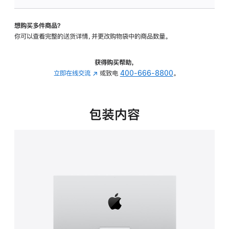
板
-
想购买多件商品？
可
你可以查看完整的送货详情，并更改购物袋中的商品数量。
调
倾
斜
获得购买帮助，
度
立即在线交流
(在
或致电
400-666-8800
。
的
新
支
窗
架
口
包装内容
的
中
分
打
期
开)
付
款
选
项)