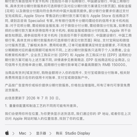
期付款方案由信用卡发卡机构 (包括但不限于招商银行、中国建设银行、中国工商银行
等，具体支持分期付款服务的可选择银行及对应分期付款方案请见付款页面)、蚂蚁金服
(花呗) 以及微信分付面向符合条件的中国大陆居民提供。部分银行会要求你通过支付
宝完成购买。Apple Store 零售店的分期付款方案可能与 Apple Store 在线商店不
同，请到店咨询 Specialist 专家。所有银行信用卡分期均需经你的信用卡发卡机构批
准；对于花呗分期，需经蚂蚁金服批准；对于微信分付分期，需经微信分付批准。如果你选
择的分期付款方案未获得信用卡发卡机构、蚂蚁金服或微信分付的批准，Apple 将不会
被告知原因。请参阅信用卡发卡机构 (包括但不限于招商银行、中国建设银行、中国工商
银行等，具体支持分期付款服务的可选择银行请见付款页面) 网站、支付宝网站和微信
分付服务页面，了解相关条件、费用和收费。订单可能需要满足特定金额要求，不同免息
分期期数对应的最低限额可能有所不同。上述分期付款服务只适用于个人消费者。企业
和教育机构客户、企业员工购买计划 (EPP) 和 Apple 员工购买计划 (EPP) 适用的分
期付款方案可能与上述方案不同，详情请参见教育商店、EPP 在线商店和企业商店。公
司信用卡无资格申请分期。招商银行分期付款单笔订单最高限额为 RMB 150000。
当商品有货并/或发货时，购物金额将计入你的信用卡、支付宝或微信分付账单。相关财
务费用将显示在你的信用卡对账单、支付宝或微信账户中。
产品按广告宣传价或标价提供分期付款服务。价格包含增值税。所有订单均可享受免费
送货服务。
此信息更新于 2026 年 7 月 30 日。
1. 重量依配置和制造工艺的不同而可能有所差异。
我们会使用你所在位置，为你更快显示送货选项。我们通过你的 IP 地址，或者你在上次
访问 Apple 网站时输入的位置信息，找到了你的位置。
Mac
显示器
购买 Studio Display