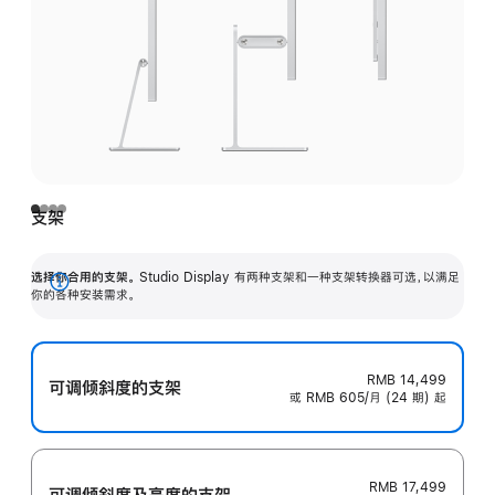
支架
选择你合用的支架。
Studio Display 有两种支架和一种支架转换器可选，以满足
展
你的各种安装需求。
开
RMB 14,499
可调倾斜度的支架
或 RMB 605/月 (24 期) 起
RMB 17,499
可调倾斜度及高‍度的支‍架