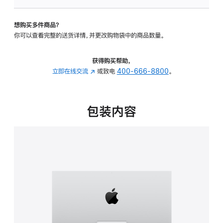
板
-
想购买多件商品？
可
你可以查看完整的送货详情，并更改购物袋中的商品数量。
调
倾
斜
获得购买帮助，
度
立即在线交流
(在
或致电
400-666-8800
。
的
新
支
窗
架
口
包装内容
的
中
分
打
期
开)
付
款
选
项)