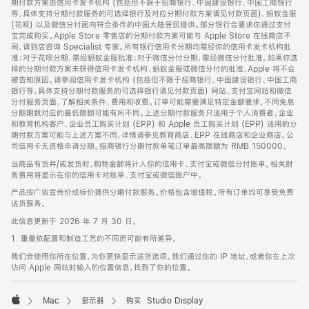
期付款方案由信用卡发卡机构 (包括但不限于招商银行、中国建设银行、中国工商银行
等，具体支持分期付款服务的可选择银行及对应分期付款方案请见付款页面)、蚂蚁金服
(花呗) 以及微信分付面向符合条件的中国大陆居民提供。部分银行会要求你通过支付
宝完成购买。Apple Store 零售店的分期付款方案可能与 Apple Store 在线商店不
同，请到店咨询 Specialist 专家。所有银行信用卡分期均需经你的信用卡发卡机构批
准；对于花呗分期，需经蚂蚁金服批准；对于微信分付分期，需经微信分付批准。如果你选
择的分期付款方案未获得信用卡发卡机构、蚂蚁金服或微信分付的批准，Apple 将不会
被告知原因。请参阅信用卡发卡机构 (包括但不限于招商银行、中国建设银行、中国工商
银行等，具体支持分期付款服务的可选择银行请见付款页面) 网站、支付宝网站和微信
分付服务页面，了解相关条件、费用和收费。订单可能需要满足特定金额要求，不同免息
分期期数对应的最低限额可能有所不同。上述分期付款服务只适用于个人消费者。企业
和教育机构客户、企业员工购买计划 (EPP) 和 Apple 员工购买计划 (EPP) 适用的分
期付款方案可能与上述方案不同，详情请参见教育商店、EPP 在线商店和企业商店。公
司信用卡无资格申请分期。招商银行分期付款单笔订单最高限额为 RMB 150000。
当商品有货并/或发货时，购物金额将计入你的信用卡、支付宝或微信分付账单。相关财
务费用将显示在你的信用卡对账单、支付宝或微信账户中。
产品按广告宣传价或标价提供分期付款服务。价格包含增值税。所有订单均可享受免费
送货服务。
此信息更新于 2026 年 7 月 30 日。
1. 重量依配置和制造工艺的不同而可能有所差异。
我们会使用你所在位置，为你更快显示送货选项。我们通过你的 IP 地址，或者你在上次
访问 Apple 网站时输入的位置信息，找到了你的位置。
Mac
显示器
购买 Studio Display