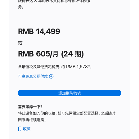
务
获得长达 3 年的技术支持和意外损坏保修服
务。
计
划
(适
RMB 14,499
用
于
或
Studio
RMB 605/月 (24 期)
Display
含增值税及其他法定税费
：约 RMB 1,678
脚
‡。
注
可享免息分期付款
(Studio
Display
-
添加到购物袋
纳
米
需要考虑一下？
纹
将此设备加入你的收藏，即可先保留全部配置选择，之后随时
理
回来再继续选购。
玻
璃
收藏
面