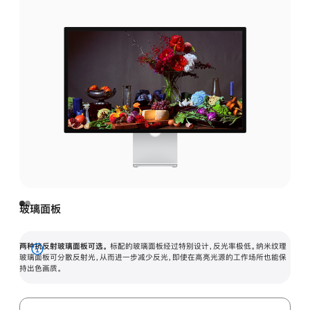
玻璃面板
两种抗反射玻璃面板可选。
标配的玻璃面板经过特别设计，反光率极低。纳米纹理
展
玻璃面板可分散反射光，从而进一步减少反光，即使在高亮光源的工作场所也能保
持出色画质。
开