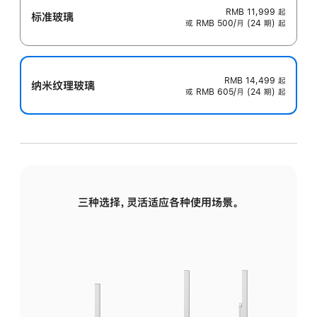
RMB 11,999
起
标准玻璃
或 RMB 500/月 (24 期) 起
RMB 14,499
起
纳米纹理玻璃
或 RMB 605/月 (24 期) 起
三种选择，灵活适应各种使用场景。
标