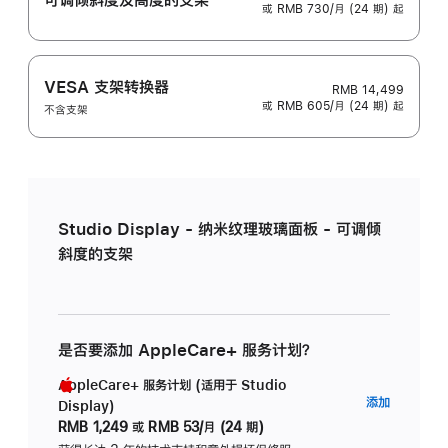
或 RMB 730/月 (24 期) 起
VESA 支架转换器
RMB 14,499
或 RMB 605/月 (24 期) 起
不含支架
Studio Display - 纳米纹理玻璃面板 - 可调倾
斜度的支架
是否要添加 AppleCare+ 服务计划？
AppleCare+ 服务计划 (适用于 Studio
AppleC
添加
Display)
服
RMB 1,249
或
RMB 53/月 (24 期)