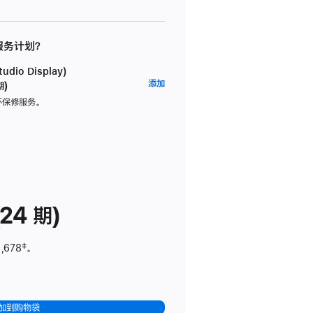
 服务计划？
dio Display)
AppleCare+
添加
期)
服
坏保修服务。
务
计
划
(适
用
于
24 期)
Studio
Display)
,678
脚
‡。
注
加到购物袋