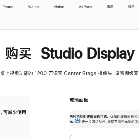
iPhone
Watch
Vision
AirPods
家居
娱乐
购买 Studio Display
桌上视角功能的 1200 万像素 Center Stage 摄像头、录音棚
玻璃面板
，可减少使用
纳米纹理玻璃面板可进一步减少反光，即使在
两种抗反射玻璃面板可选。
标配的玻璃面板经
。
有高亮光源的场所使用，也能保持出色画质。
展
光，从而进一步减少反光，即使在高亮光源的工
开