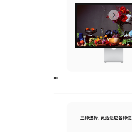
上
下
一
一
张
张
图
图
库
库
图
图
片
片
-
-
玻
玻
璃
璃
三种选择，灵活适应各种使
面
面
板
板