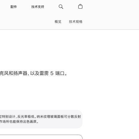
配件
技术支持
概览
技术规格
级麦克风和扬声器，以及雷雳 5 端口。
过特别设计，反光率极低。纳米纹理玻璃面板可分散反射
作场所也能保持出色画质。