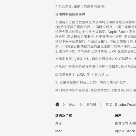
网
脚
‡ 为近似值。金额可能随时间变动。
注
页
分期付款服务的条件
页
上述所示分期付款金额仅为使用特定期数免息分期付款估
脚
(包括但不限于招商银行、中国建设银行、中国工商银行
银行会要求你通过支付宝完成购买。Apple Store 零
呗分期，需经蚂蚁金服批准；对于微信分付分期，需经微信
括但不限于招商银行、中国建设银行、中国工商银行等，
求，不同免息分期期数对应的最低限额可能有所不同。上述分
上述方案不同，详情请参见教育商店、EPP 在线商店和
当商品有货并/或发货时，购物金额将计入你的信用卡、
产品按广告宣传价或标价提供分期付款服务。价格包含
此信息更新于 2026 年 7 月 30 日。
1. 重量依配置和制造工艺的不同而可能有所差异。
我们会使用你所在位置，为你更快显示送货选项。我们通过你
Mac
显示器
购买 Studio Displ
Apple
选购及了解
账户
商店
管理你的 App
Mac
Apple Stor