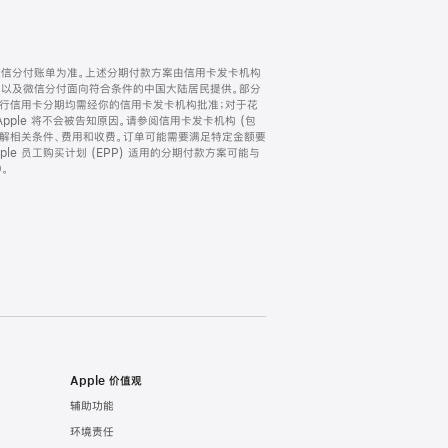
微信分付账单为准。上述分期付款方案由信用卡发卡机构
) 以及微信分付面向符合条件的中国大陆居民提供。部分
家。所有银行信用卡分期均需经你的信用卡发卡机构批准；对于花
ple 将不会被告知原因。请参阅信用卡发卡机构 (包
了解相关条件、费用和收费。订单可能需要满足特定金额要
e 员工购买计划 (EPP) 适用的分期付款方案可能与
。
Apple 价值观
辅助功能
环境责任