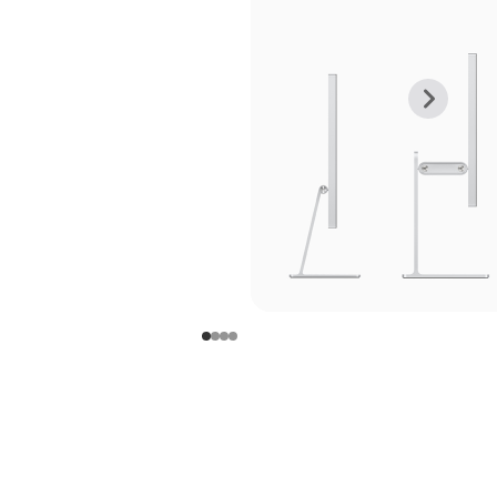
上
下
一
一
张
张
图
图
库
库
图
图
片
片
-
-
支
支
架
架