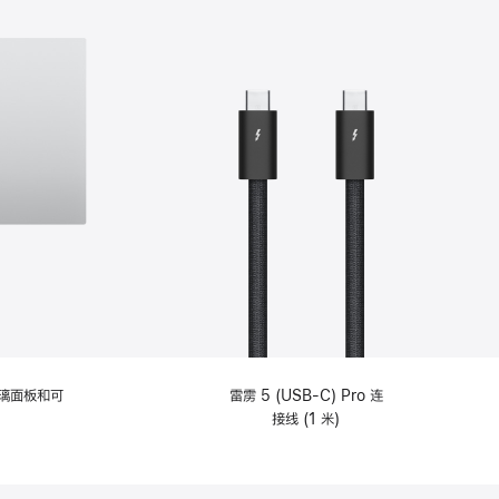
选
项)
理玻璃面板和可
雷雳 5 (USB-C) Pro 连
接线 (1 米)