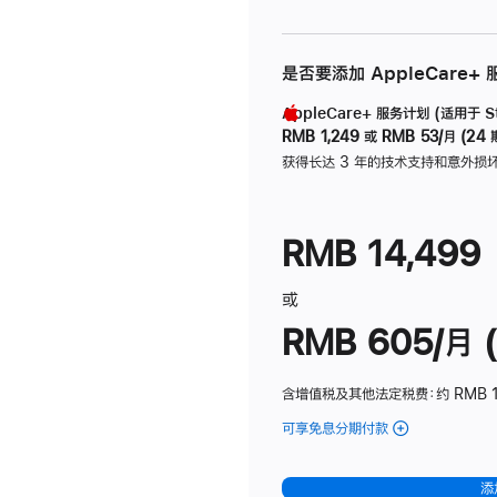
是否要添加 AppleCare+
AppleCare+ 服务计划 (适用于 Stu
RMB 1,249
或
RMB 53/月 (24 
获得长达 3 年的技术支持和意外损
RMB 14,499
或
RMB 605/月 (
含增值税及其他法定税费
：约 RMB 1
可享免息分期付款
(Studio
Display
-
添