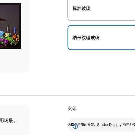
标准玻璃
纳米纹理玻璃
支架
用场景。
标配可调倾斜度的支架，提供 30 度的倾斜度
选
选择你合用的支架。
Studio Display
调节范围。
展