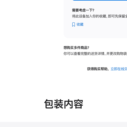
纳
米
需要考虑一下？
纹
将此设备加入你的收藏，即可先保留
理
玻
收藏
璃
面
板
想购买多件商品？
-
你可以查看完整的送货详情，并更改购物袋
可
调
倾
获得购买帮助，
立即在线
斜
度
的
支
架
包装内容
的
分
期
付
款