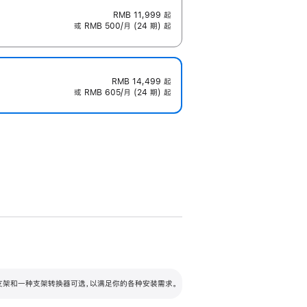
RMB 11,999
起
或 RMB 500/月 (24 期) 起
RMB 14,499
起
或 RMB 605/月 (24 期) 起
配可调倾斜度及高度的支架，额外增加 105
VESA 支架转换器
 有两种支架和一种支架转换器可选，以满足你的各种安装需求。
毫米的高度调节范围。
容的支架 (未随附)