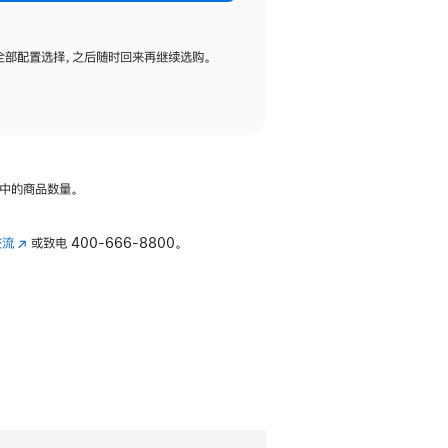
全部配置选择，之后随时回来再继续选购。
中的商品数量。
交流
(在
或致电
400-666-8800。
新
窗
口
中
打
开)