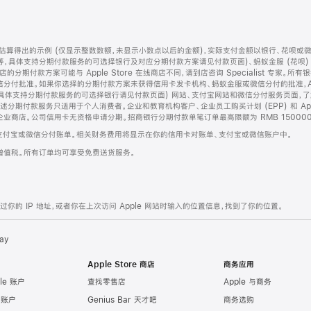
算得出的示例 (仅显示整数数额，未显示小数点以后的金额)，实际支付金额以银行、花呗或
等，具体支持分期付款服务的可选择银行及对应分期付款方案请见付款页面)、蚂蚁金服 (花呗
售店的分期付款方案可能与 Apple Store 在线商店不同，请到店咨询 Specialist 专
分付批准。如果你选择的分期付款方案未获得信用卡发卡机构、蚂蚁金服或微信分付的批准，Ap
具体支持分期付款服务的可选择银行请见付款页面) 网站、支付宝网站和微信分付服务页面，
期付款服务只适用于个人消费者。企业和教育机构客户、企业员工购买计划 (EPP) 和 Appl
企业商店。公司信用卡无资格申请分期。招商银行分期付款单笔订单最高限额为 RMB 150000
支付宝或微信分付账单。相关财务费用将显示在你的信用卡对账单、支付宝或微信账户中。
增值税。所有订单均可享受免费送货服务。
的 IP 地址，或者你在上次访问 Apple 网站时输入的位置信息，找到了你的位置。
ay
Apple Store 商店
商务应用
le 账户
查找零售店
Apple 与商务
e 账户
Genius Bar 天才吧
商务选购