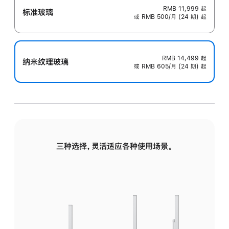
RMB 11,999
起
标准玻璃
或 RMB 500/月 (24 期) 起
RMB 14,499
起
纳米纹理玻璃
或 RMB 605/月 (24 期) 起
三种选择，灵活适应各种使用场景。
标