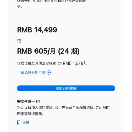
务
获得长达 3 年的技术支持和意外损坏保修服
务。
计
划
(适
RMB 14,499
用
于
或
Studio
RMB 605/月 (24 期)
Display
含增值税及其他法定税费
：约 RMB 1,678
脚
‡。
注
可享免息分期付款
(Studio
Display
-
添加到购物袋
纳
米
需要考虑一下？
纹
将此设备加入你的收藏，即可先保留全部配置选择，之后随时
理
回来再继续选购。
玻
璃
收藏
面