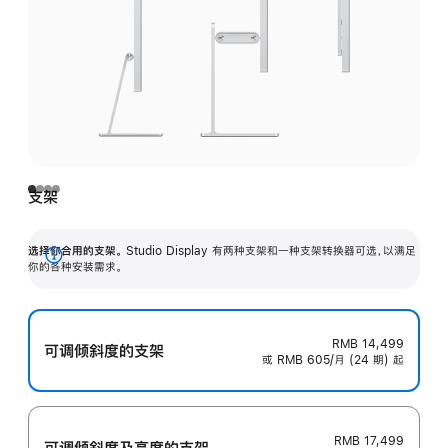
支架
选择你合用的支架。
Studio Display 有两种支架和一种支架转换器可选，以满足
展
你的各种安装需求。
开
RMB 14,499
可调倾斜度的支架
或 RMB 605/月 (24 期) 起
RMB 17,499
可调倾斜度及高‍度的支‍架