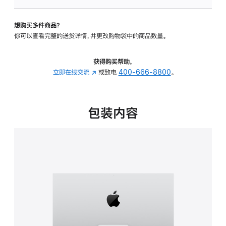
板
-
想购买多件商品？
可
你可以查看完整的送货详情，并更改购物袋中的商品数量。
调
倾
斜
获得购买帮助，
度
立即在线交流
(在
或致电
400-666-8800
。
的
新
支
窗
架
口
包装内容
的
中
分
打
期
开)
付
款
选
项)