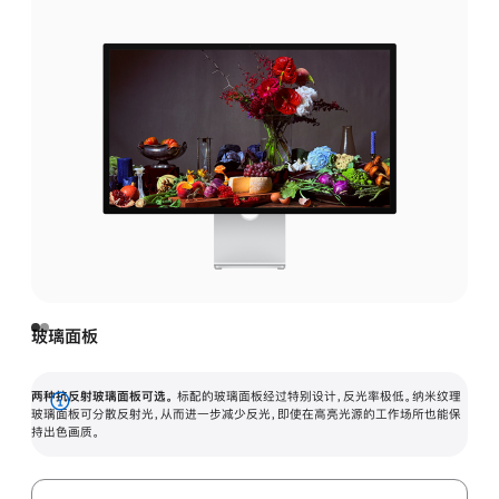
玻璃面板
两种抗反射玻璃面板可选。
标配的玻璃面板经过特别设计，反光率极低。纳米纹理
展
玻璃面板可分散反射光，从而进一步减少反光，即使在高亮光源的工作场所也能保
持出色画质。
开