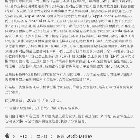
期付款方案由信用卡发卡机构 (包括但不限于招商银行、中国建设银行、中国工商银行
等，具体支持分期付款服务的可选择银行及对应分期付款方案请见付款页面)、蚂蚁金服
(花呗) 以及微信分付面向符合条件的中国大陆居民提供。部分银行会要求你通过支付
宝完成购买。Apple Store 零售店的分期付款方案可能与 Apple Store 在线商店不
同，请到店咨询 Specialist 专家。所有银行信用卡分期均需经你的信用卡发卡机构批
准；对于花呗分期，需经蚂蚁金服批准；对于微信分付分期，需经微信分付批准。如果你选
择的分期付款方案未获得信用卡发卡机构、蚂蚁金服或微信分付的批准，Apple 将不会
被告知原因。请参阅信用卡发卡机构 (包括但不限于招商银行、中国建设银行、中国工商
银行等，具体支持分期付款服务的可选择银行请见付款页面) 网站、支付宝网站和微信
分付服务页面，了解相关条件、费用和收费。订单可能需要满足特定金额要求，不同免息
分期期数对应的最低限额可能有所不同。上述分期付款服务只适用于个人消费者。企业
和教育机构客户、企业员工购买计划 (EPP) 和 Apple 员工购买计划 (EPP) 适用的分
期付款方案可能与上述方案不同，详情请参见教育商店、EPP 在线商店和企业商店。公
司信用卡无资格申请分期。招商银行分期付款单笔订单最高限额为 RMB 150000。
当商品有货并/或发货时，购物金额将计入你的信用卡、支付宝或微信分付账单。相关财
务费用将显示在你的信用卡对账单、支付宝或微信账户中。
产品按广告宣传价或标价提供分期付款服务。价格包含增值税。所有订单均可享受免费
送货服务。
此信息更新于 2026 年 7 月 30 日。
1. 重量依配置和制造工艺的不同而可能有所差异。
我们会使用你所在位置，为你更快显示送货选项。我们通过你的 IP 地址，或者你在上次
访问 Apple 网站时输入的位置信息，找到了你的位置。
Mac
显示器
购买 Studio Display