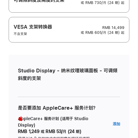
或 RMB 730/月 (24 期) 起
VESA 支架转换器
RMB 14,499
或 RMB 605/月 (24 期) 起
不含支架
Studio Display - 纳米纹理玻璃面板 - 可调倾
斜度的支架
是否要添加 AppleCare+ 服务计划？
AppleCare+ 服务计划 (适用于 Studio
AppleC
添加
Display)
服
RMB 1,249
或
RMB 53/月 (24 期)