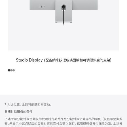
Studio Display (配备纳米纹理玻璃面板和可调倾斜度的支架)
网
脚
‡ 为近似值。金额可能随时间变动。
注
页
分期付款服务的条件
页
上述所示分期付款金额仅为使用特定期数免息分期付款估算得出的示例 (仅显示整数数
脚
额，未显示小数点以后的金额)，实际支付金额以银行、花呗或微信分付账单为准。上述分