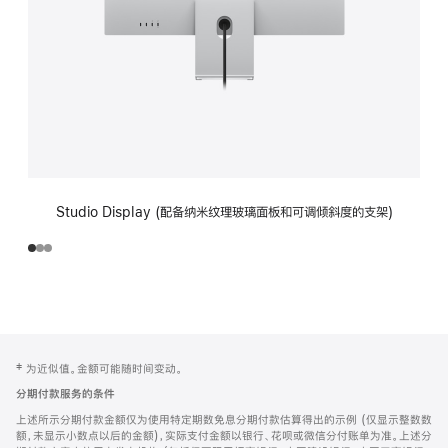
Studio Display (配备纳米纹理玻璃面板和可调倾斜度的支架)
网
脚
‡ 为近似值。金额可能随时间变动。
注
页
分期付款服务的条件
页
上述所示分期付款金额仅为使用特定期数免息分期付款估算得出的示例 (仅显示整数数
脚
额，未显示小数点以后的金额)，实际支付金额以银行、花呗或微信分付账单为准。上述分