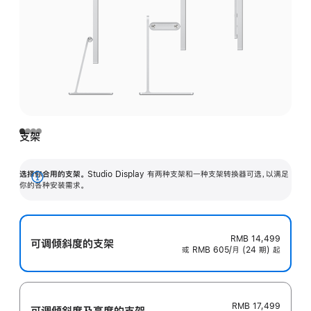
支架
选择你合用的支架。
Studio Display 有两种支架和一种支架转换器可选，以满足
展
你的各种安装需求。
开
RMB 14,499
可调倾斜度的支架
或 RMB 605/月 (24 期) 起
RMB 17,499
可调倾斜度及高‍度的支‍架