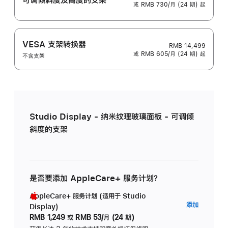
或 RMB 730/月 (24 期) 起
VESA 支架转换器
RMB 14,499
或 RMB 605/月 (24 期) 起
不含支架
Studio Display - 纳米纹理玻璃面板 - 可调倾
斜度的支架
是否要添加 AppleCare+ 服务计划？
AppleCare+ 服务计划 (适用于 Studio
AppleC
添加
Display)
服
RMB 1,249
或
RMB 53/月 (24 期)