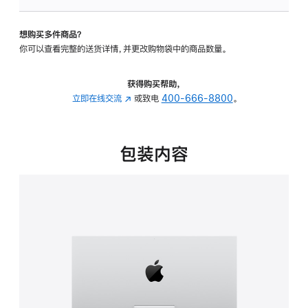
板
-
想购买多件商品？
可
你可以查看完整的送货详情，并更改购物袋中的商品数量。
调
倾
斜
获得购买帮助，
度
立即在线交流
(在
或致电
400-666-8800
。
的
新
支
窗
架
口
包装内容
的
中
分
打
期
开)
付
款
选
项)