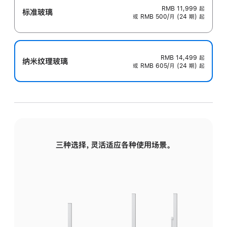
RMB 11,999
起
标准玻璃
或 RMB 500/月 (24 期) 起
RMB 14,499
起
纳米纹理玻璃
或 RMB 605/月 (24 期) 起
三种选择，灵活适应各种使用场景。
标