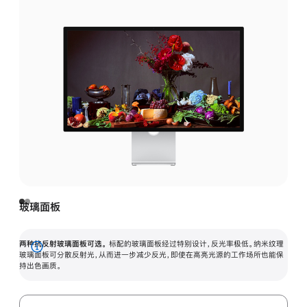
玻璃面板
两种抗反射玻璃面板可选。
标配的玻璃面板经过特别设计，反光率极低。纳米纹理
展
玻璃面板可分散反射光，从而进一步减少反光，即使在高亮光源的工作场所也能保
持出色画质。
开