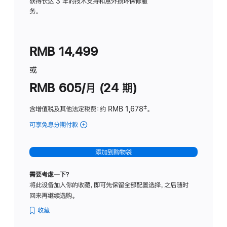
务
获得长达 3 年的技术支持和意外损坏保修服
务。
计
划
(适
RMB 14,499
用
于
或
Studio
RMB 605/月 (24 期)
Display
含增值税及其他法定税费
：约 RMB 1,678
脚
‡。
注
可享免息分期付款
(Studio
Display
-
添加到购物袋
纳
米
需要考虑一下？
纹
将此设备加入你的收藏，即可先保留全部配置选择，之后随时
理
回来再继续选购。
玻
璃
收藏
面