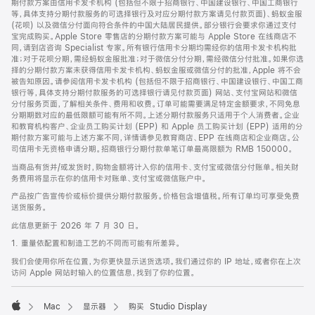
期付款方案由信用卡发卡机构 (包括但不限于招商银行、中国建设银行、中国工商银行
等，具体支持分期付款服务的可选择银行及对应分期付款方案请见付款页面)、蚂蚁金服
(花呗) 以及微信分付面向符合条件的中国大陆居民提供。部分银行会要求你通过支付
宝完成购买。Apple Store 零售店的分期付款方案可能与 Apple Store 在线商店不
同，请到店咨询 Specialist 专家。所有银行信用卡分期均需经你的信用卡发卡机构批
准；对于花呗分期，需经蚂蚁金服批准；对于微信分付分期，需经微信分付批准。如果你选
择的分期付款方案未获得信用卡发卡机构、蚂蚁金服或微信分付的批准，Apple 将不会
被告知原因。请参阅信用卡发卡机构 (包括但不限于招商银行、中国建设银行、中国工商
银行等，具体支持分期付款服务的可选择银行请见付款页面) 网站、支付宝网站和微信
分付服务页面，了解相关条件、费用和收费。订单可能需要满足特定金额要求，不同免息
分期期数对应的最低限额可能有所不同。上述分期付款服务只适用于个人消费者。企业
和教育机构客户、企业员工购买计划 (EPP) 和 Apple 员工购买计划 (EPP) 适用的分
期付款方案可能与上述方案不同，详情请参见教育商店、EPP 在线商店和企业商店。公
司信用卡无资格申请分期。招商银行分期付款单笔订单最高限额为 RMB 150000。
当商品有货并/或发货时，购物金额将计入你的信用卡、支付宝或微信分付账单。相关财
务费用将显示在你的信用卡对账单、支付宝或微信账户中。
产品按广告宣传价或标价提供分期付款服务。价格包含增值税。所有订单均可享受免费
送货服务。
此信息更新于 2026 年 7 月 30 日。
1. 重量依配置和制造工艺的不同而可能有所差异。
我们会使用你所在位置，为你更快显示送货选项。我们通过你的 IP 地址，或者你在上次
访问 Apple 网站时输入的位置信息，找到了你的位置。
Mac
显示器
购买 Studio Display