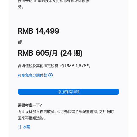
务
获得长达 3 年的技术支持和意外损坏保修服
务。
计
划
(适
RMB 14,499
用
于
或
Studio
RMB 605/月 (24 期)
Display
含增值税及其他法定税费
：约 RMB 1,678
脚
‡。
注
可享免息分期付款
(Studio
Display
-
添加到购物袋
纳
米
需要考虑一下？
纹
将此设备加入你的收藏，即可先保留全部配置选择，之后随时
理
回来再继续选购。
玻
璃
收藏
面