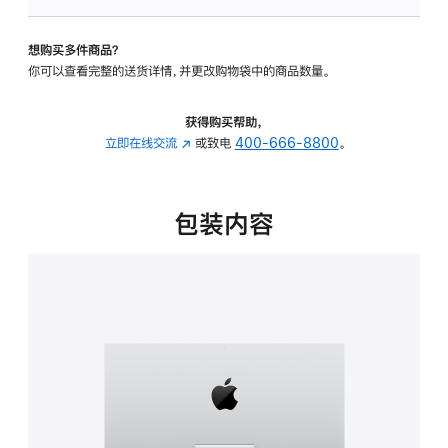
板
-
想购买多件商品？
可
你可以查看完整的送货详情，并更改购物袋中的商品数量。
调
倾
斜
获得购买帮助，
度
立即在线交流
(在
或致电
400-666-8800
。
的
新
支
窗
架
口
包装内容
的
中
分
打
期
开)
付
款
选
项)