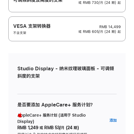
或 RMB 730/月 (24 期) 起
VESA 支架转换器
RMB 14,499
或 RMB 605/月 (24 期) 起
不含支架
Studio Display - 纳米纹理玻璃面板 - 可调倾
斜度的支架
是否要添加 AppleCare+ 服务计划？
AppleCare+ 服务计划 (适用于 Studio
AppleC
添加
Display)
服
RMB 1,249
或
RMB 53/月 (24 期)