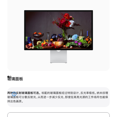
玻璃面板
两种抗反射玻璃面板可选。
标配的玻璃面板经过特别设计，反光率极低。纳米纹理
展
玻璃面板可分散反射光，从而进一步减少反光，即使在高亮光源的工作场所也能保
持出色画质。
开