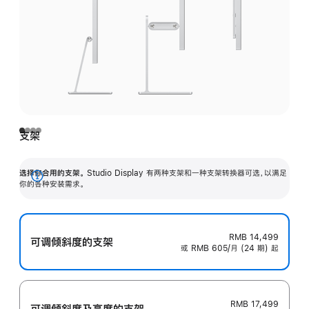
支架
选择你合用的支架。
Studio Display 有两种支架和一种支架转换器可选，以满足
展
你的各种安装需求。
开
RMB 14,499
可调倾斜度的支架
或 RMB 605/月 (24 期) 起
RMB 17,499
可调倾斜度及高‍度的支‍架