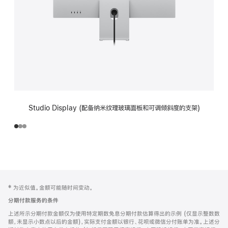
Studio Display (配备纳米纹理玻璃面板和可调倾斜度的支架)
网
脚
‡ 为近似值。金额可能随时间变动。
注
页
分期付款服务的条件
页
上述所示分期付款金额仅为使用特定期数免息分期付款估算得出的示例 (仅显示整数数
脚
额，未显示小数点以后的金额)，实际支付金额以银行、花呗或微信分付账单为准。上述分