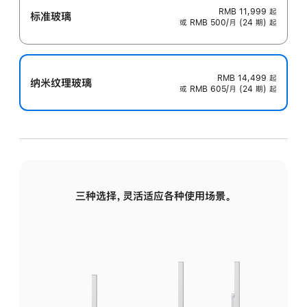
RMB 11,999
起
标准玻璃
或 RMB 500/月 (24 期) 起
RMB 14,499
起
纳米纹理玻璃
或 RMB 605/月 (24 期) 起
三种选择，灵活适应各种使用场景。
标