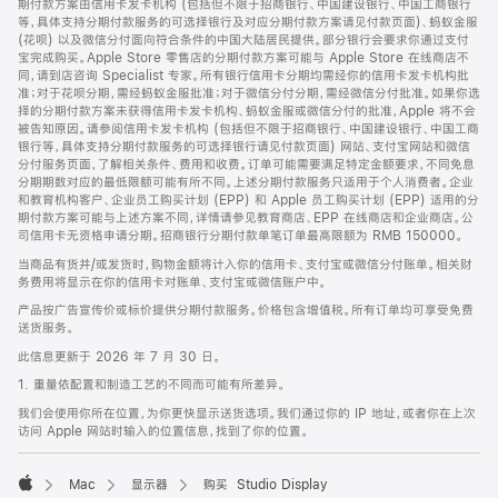
期付款方案由信用卡发卡机构 (包括但不限于招商银行、中国建设银行、中国工商银行
等，具体支持分期付款服务的可选择银行及对应分期付款方案请见付款页面)、蚂蚁金服
(花呗) 以及微信分付面向符合条件的中国大陆居民提供。部分银行会要求你通过支付
宝完成购买。Apple Store 零售店的分期付款方案可能与 Apple Store 在线商店不
同，请到店咨询 Specialist 专家。所有银行信用卡分期均需经你的信用卡发卡机构批
准；对于花呗分期，需经蚂蚁金服批准；对于微信分付分期，需经微信分付批准。如果你选
择的分期付款方案未获得信用卡发卡机构、蚂蚁金服或微信分付的批准，Apple 将不会
被告知原因。请参阅信用卡发卡机构 (包括但不限于招商银行、中国建设银行、中国工商
银行等，具体支持分期付款服务的可选择银行请见付款页面) 网站、支付宝网站和微信
分付服务页面，了解相关条件、费用和收费。订单可能需要满足特定金额要求，不同免息
分期期数对应的最低限额可能有所不同。上述分期付款服务只适用于个人消费者。企业
和教育机构客户、企业员工购买计划 (EPP) 和 Apple 员工购买计划 (EPP) 适用的分
期付款方案可能与上述方案不同，详情请参见教育商店、EPP 在线商店和企业商店。公
司信用卡无资格申请分期。招商银行分期付款单笔订单最高限额为 RMB 150000。
当商品有货并/或发货时，购物金额将计入你的信用卡、支付宝或微信分付账单。相关财
务费用将显示在你的信用卡对账单、支付宝或微信账户中。
产品按广告宣传价或标价提供分期付款服务。价格包含增值税。所有订单均可享受免费
送货服务。
此信息更新于 2026 年 7 月 30 日。
1. 重量依配置和制造工艺的不同而可能有所差异。
我们会使用你所在位置，为你更快显示送货选项。我们通过你的 IP 地址，或者你在上次
访问 Apple 网站时输入的位置信息，找到了你的位置。
Mac
显示器
购买 Studio Display