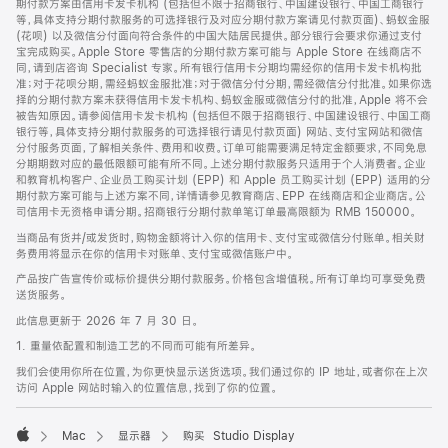
期付款方案由信用卡发卡机构 (包括但不限于招商银行、中国建设银行、中国工商银行
等，具体支持分期付款服务的可选择银行及对应分期付款方案请见付款页面)、蚂蚁金服
(花呗) 以及微信分付面向符合条件的中国大陆居民提供。部分银行会要求你通过支付
宝完成购买。Apple Store 零售店的分期付款方案可能与 Apple Store 在线商店不
同，请到店咨询 Specialist 专家。所有银行信用卡分期均需经你的信用卡发卡机构批
准；对于花呗分期，需经蚂蚁金服批准；对于微信分付分期，需经微信分付批准。如果你选
择的分期付款方案未获得信用卡发卡机构、蚂蚁金服或微信分付的批准，Apple 将不会
被告知原因。请参阅信用卡发卡机构 (包括但不限于招商银行、中国建设银行、中国工商
银行等，具体支持分期付款服务的可选择银行请见付款页面) 网站、支付宝网站和微信
分付服务页面，了解相关条件、费用和收费。订单可能需要满足特定金额要求，不同免息
分期期数对应的最低限额可能有所不同。上述分期付款服务只适用于个人消费者。企业
和教育机构客户、企业员工购买计划 (EPP) 和 Apple 员工购买计划 (EPP) 适用的分
期付款方案可能与上述方案不同，详情请参见教育商店、EPP 在线商店和企业商店。公
司信用卡无资格申请分期。招商银行分期付款单笔订单最高限额为 RMB 150000。
当商品有货并/或发货时，购物金额将计入你的信用卡、支付宝或微信分付账单。相关财
务费用将显示在你的信用卡对账单、支付宝或微信账户中。
产品按广告宣传价或标价提供分期付款服务。价格包含增值税。所有订单均可享受免费
送货服务。
此信息更新于 2026 年 7 月 30 日。
1. 重量依配置和制造工艺的不同而可能有所差异。
我们会使用你所在位置，为你更快显示送货选项。我们通过你的 IP 地址，或者你在上次
访问 Apple 网站时输入的位置信息，找到了你的位置。
Mac
显示器
购买 Studio Display