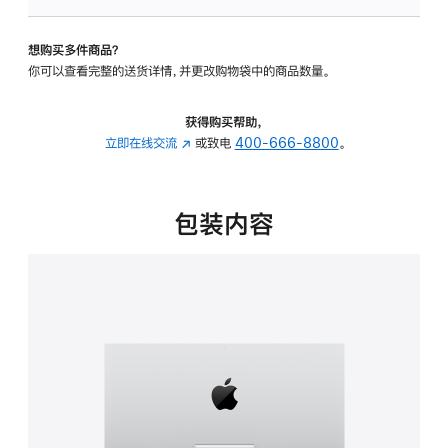
板
-
想购买多件商品？
可
你可以查看完整的送货详情，并更改购物袋中的商品数量。
调
倾
斜
获得购买帮助，
度
立即在线交流
(在
或致电
400-666-8800
。
的
新
支
窗
架
口
包装内容
的
中
分
打
期
开)
付
款
选
项)