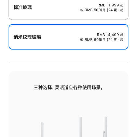
RMB 11,999
起
标准玻璃
或 RMB 500/月 (24 期) 起
RMB 14,499
起
纳米纹理玻璃
或 RMB 605/月 (24 期) 起
三种选择，灵活适应各种使用场景。
标