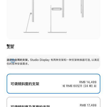
支架
选择你合用的支架。
Studio Display 有两种支架和一种支架转换器可选，以满足
展
你的各种安装需求。
开
RMB 14,499
可调倾斜度的支架
或 RMB 605/月 (24 期) 起
RMB 17,499
可调倾斜度及高‍度的支‍架