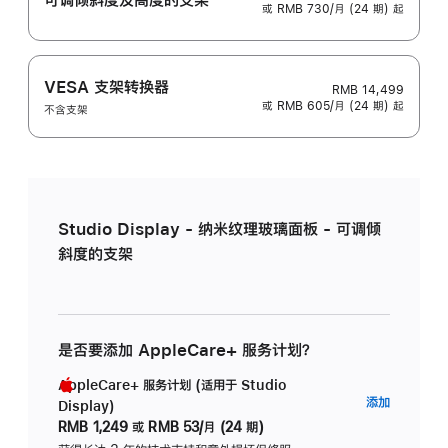
或 RMB 730/月 (24 期) 起
VESA 支架转换器
RMB 14,499
或 RMB 605/月 (24 期) 起
不含支架
Studio Display - 纳米纹理玻璃面板 - 可调倾
斜度的支架
是否要添加 AppleCare+ 服务计划？
AppleCare+ 服务计划 (适用于 Studio
AppleC
添加
Display)
服
RMB 1,249
或
RMB 53/月 (24 期)