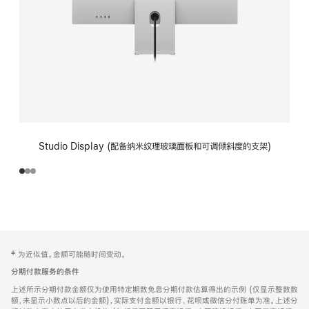
Studio Display (配备纳米纹理玻璃面板和可调倾斜度的支架)
网
脚
‡ 为近似值。金额可能随时间变动。
注
页
分期付款服务的条件
页
上述所示分期付款金额仅为使用特定期数免息分期付款估算得出的示例 (仅显示整数数
脚
额，未显示小数点以后的金额)，实际支付金额以银行、花呗或微信分付账单为准。上述分