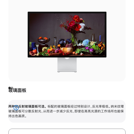
玻璃面板
两种抗反射玻璃面板可选。
标配的玻璃面板经过特别设计，反光率极低。纳米纹理
展
玻璃面板可分散反射光，从而进一步减少反光，即使在高亮光源的工作场所也能保
持出色画质。
开