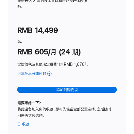
务
获得长达 3 年的技术支持和意外损坏保修服
务。
计
划
(适
RMB 14,499
用
于
或
Studio
RMB 605/月 (24 期)
Display
含增值税及其他法定税费
：约 RMB 1,678
脚
‡。
注
可享免息分期付款
(Studio
Display
-
添加到购物袋
纳
米
需要考虑一下？
纹
将此设备加入你的收藏，即可先保留全部配置选择，之后随时
理
回来再继续选购。
玻
璃
收藏
面