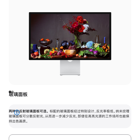
玻璃面板
两种抗反射玻璃面板可选。
标配的玻璃面板经过特别设计，反光率极低。纳米纹理
展
玻璃面板可分散反射光，从而进一步减少反光，即使在高亮光源的工作场所也能保
持出色画质。
开