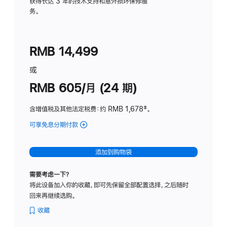
务
获得长达 3 年的技术支持和意外损坏保修服
务。
计
划
(适
RMB 14,499
用
于
或
Studio
RMB 605/月 (24 期)
Display
含增值税及其他法定税费
：约 RMB 1,678
脚
‡。
注
可享免息分期付款
(Studio
Display
-
添加到购物袋
纳
米
需要考虑一下？
纹
将此设备加入你的收藏，即可先保留全部配置选择，之后随时
理
回来再继续选购。
玻
璃
收藏
面