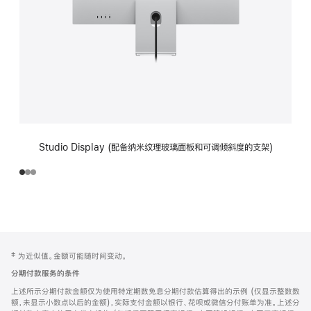
Studio Display (配备纳米纹理玻璃面板和可调倾斜度的支架)
网
脚
‡ 为近似值。金额可能随时间变动。
注
页
分期付款服务的条件
页
上述所示分期付款金额仅为使用特定期数免息分期付款估算得出的示例 (仅显示整数数
脚
额，未显示小数点以后的金额)，实际支付金额以银行、花呗或微信分付账单为准。上述分