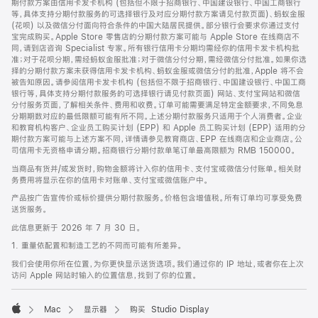
期付款方案由信用卡发卡机构 (包括但不限于招商银行、中国建设银行、中国工商银行
等，具体支持分期付款服务的可选择银行及对应分期付款方案请见付款页面)、蚂蚁金服
(花呗) 以及微信分付面向符合条件的中国大陆居民提供。部分银行会要求你通过支付
宝完成购买。Apple Store 零售店的分期付款方案可能与 Apple Store 在线商店不
同，请到店咨询 Specialist 专家。所有银行信用卡分期均需经你的信用卡发卡机构批
准；对于花呗分期，需经蚂蚁金服批准；对于微信分付分期，需经微信分付批准。如果你选
择的分期付款方案未获得信用卡发卡机构、蚂蚁金服或微信分付的批准，Apple 将不会
被告知原因。请参阅信用卡发卡机构 (包括但不限于招商银行、中国建设银行、中国工商
银行等，具体支持分期付款服务的可选择银行请见付款页面) 网站、支付宝网站和微信
分付服务页面，了解相关条件、费用和收费。订单可能需要满足特定金额要求，不同免息
分期期数对应的最低限额可能有所不同。上述分期付款服务只适用于个人消费者。企业
和教育机构客户、企业员工购买计划 (EPP) 和 Apple 员工购买计划 (EPP) 适用的分
期付款方案可能与上述方案不同，详情请参见教育商店、EPP 在线商店和企业商店。公
司信用卡无资格申请分期。招商银行分期付款单笔订单最高限额为 RMB 150000。
当商品有货并/或发货时，购物金额将计入你的信用卡、支付宝或微信分付账单。相关财
务费用将显示在你的信用卡对账单、支付宝或微信账户中。
产品按广告宣传价或标价提供分期付款服务。价格包含增值税。所有订单均可享受免费
送货服务。
此信息更新于 2026 年 7 月 30 日。
1. 重量依配置和制造工艺的不同而可能有所差异。
我们会使用你所在位置，为你更快显示送货选项。我们通过你的 IP 地址，或者你在上次
访问 Apple 网站时输入的位置信息，找到了你的位置。
Mac
显示器
购买 Studio Display