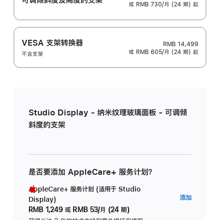
或 RMB 730/月 (24 期) 起
VESA 支架转换器
RMB 14,499
或 RMB 605/月 (24 期) 起
不含支架
Studio Display - 纳米纹理玻璃面板 - 可调倾
斜度的支架
是否要添加 AppleCare+ 服务计划？
AppleCare+ 服务计划 (适用于 Studio
AppleC
添加
Display)
服
RMB 1,249
或
RMB 53/月 (24 期)