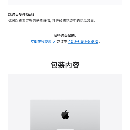
板
-
想购买多件商品？
可
你可以查看完整的送货详情，并更改购物袋中的商品数量。
调
倾
斜
获得购买帮助，
度
立即在线交流
(在
或致电
400-666-8800
。
的
新
支
窗
架
口
包装内容
的
中
分
打
期
开)
付
款
选
项)