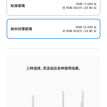
RMB 11,999
起
标准玻璃
或 RMB 500/月 (24 期) 起
RMB 14,499
起
纳米纹理玻璃
或 RMB 605/月 (24 期) 起
三种选择，灵活适应各种使用场景。
标