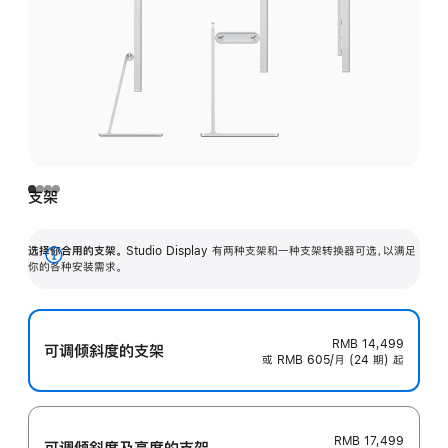
支架
选择你合用的支架。
Studio Display 有两种支架和一种支架转换器可选，以满足
展
你的各种安装需求。
开
RMB 14,499
可调倾斜度的支架
或 RMB 605/月 (24 期) 起
RMB 17,499
可调倾斜度及高‍度的支‍架