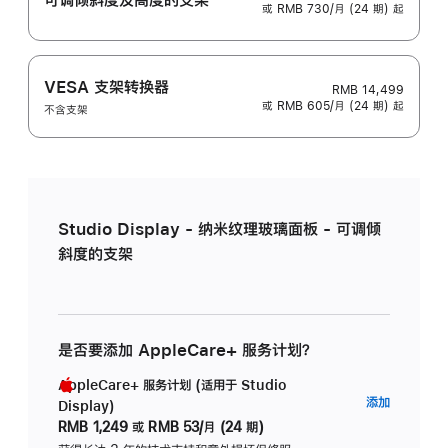
或 RMB 730/月 (24 期) 起
VESA 支架转换器
RMB 14,499
或 RMB 605/月 (24 期) 起
不含支架
Studio Display - 纳米纹理玻璃面板 - 可调倾
斜度的支架
是否要添加 AppleCare+ 服务计划？
AppleCare+ 服务计划 (适用于 Studio
AppleC
添加
Display)
服
RMB 1,249
或
RMB 53/月 (24 期)