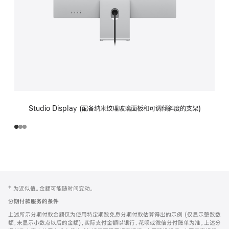
Studio Display (配备纳米纹理玻璃面板和可调倾斜度的支架)
网
脚
‡ 为近似值。金额可能随时间变动。
注
页
分期付款服务的条件
页
上述所示分期付款金额仅为使用特定期数免息分期付款估算得出的示例 (仅显示整数数
脚
额，未显示小数点以后的金额)，实际支付金额以银行、花呗或微信分付账单为准。上述分