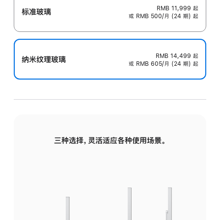
RMB 11,999
起
标准玻璃
或 RMB 500/月 (24 期) 起
RMB 14,499
起
纳米纹理玻璃
或 RMB 605/月 (24 期) 起
三种选择，灵活适应各种使用场景。
标