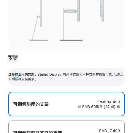
支架
选择你合用的支架。
Studio Display 有两种支架和一种支架转换器可选，以满足
展
你的各种安装需求。
开
RMB 14,499
可调倾斜度的支架
或 RMB 605/月 (24 期) 起
RMB 17,499
可调倾斜度及高‍度的支‍架