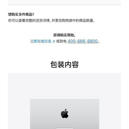
板
-
想购买多件商品？
可
你可以查看完整的送货详情，并更改购物袋中的商品数量。
调
倾
斜
获得购买帮助，
度
立即在线交流
(在
或致电
400-666-8800
。
的
新
支
窗
架
口
包装内容
的
中
分
打
期
开)
付
款
选
项)