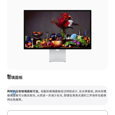
玻璃面板
两种抗反射玻璃面板可选。
标配的玻璃面板经过特别设计，反光率极低。纳米纹理
展
玻璃面板可分散反射光，从而进一步减少反光，即使在高亮光源的工作场所也能保
持出色画质。
开