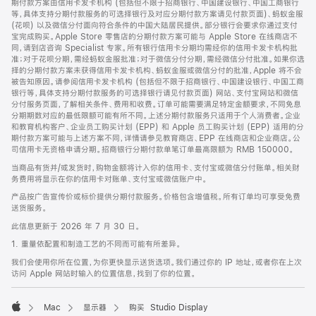
期付款方案由信用卡发卡机构 (包括但不限于招商银行、中国建设银行、中国工商银行
等，具体支持分期付款服务的可选择银行及对应分期付款方案请见付款页面)、蚂蚁金服
(花呗) 以及微信分付面向符合条件的中国大陆居民提供。部分银行会要求你通过支付
宝完成购买。Apple Store 零售店的分期付款方案可能与 Apple Store 在线商店不
同，请到店咨询 Specialist 专家。所有银行信用卡分期均需经你的信用卡发卡机构批
准；对于花呗分期，需经蚂蚁金服批准；对于微信分付分期，需经微信分付批准。如果你选
择的分期付款方案未获得信用卡发卡机构、蚂蚁金服或微信分付的批准，Apple 将不会
被告知原因。请参阅信用卡发卡机构 (包括但不限于招商银行、中国建设银行、中国工商
银行等，具体支持分期付款服务的可选择银行请见付款页面) 网站、支付宝网站和微信
分付服务页面，了解相关条件、费用和收费。订单可能需要满足特定金额要求，不同免息
分期期数对应的最低限额可能有所不同。上述分期付款服务只适用于个人消费者。企业
和教育机构客户、企业员工购买计划 (EPP) 和 Apple 员工购买计划 (EPP) 适用的分
期付款方案可能与上述方案不同，详情请参见教育商店、EPP 在线商店和企业商店。公
司信用卡无资格申请分期。招商银行分期付款单笔订单最高限额为 RMB 150000。
当商品有货并/或发货时，购物金额将计入你的信用卡、支付宝或微信分付账单。相关财
务费用将显示在你的信用卡对账单、支付宝或微信账户中。
产品按广告宣传价或标价提供分期付款服务。价格包含增值税。所有订单均可享受免费
送货服务。
此信息更新于 2026 年 7 月 30 日。
1. 重量依配置和制造工艺的不同而可能有所差异。
我们会使用你所在位置，为你更快显示送货选项。我们通过你的 IP 地址，或者你在上次
访问 Apple 网站时输入的位置信息，找到了你的位置。
Mac
显示器
购买 Studio Display