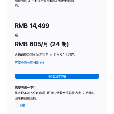
务
获得长达 3 年的技术支持和意外损坏保修服
务。
计
划
(适
RMB 14,499
用
于
或
Studio
RMB 605/月 (24 期)
Display
含增值税及其他法定税费
：约 RMB 1,678
脚
‡。
注
可享免息分期付款
(Studio
Display
-
添加到购物袋
纳
米
需要考虑一下？
纹
将此设备加入你的收藏，即可先保留全部配置选择，之后随时
理
回来再继续选购。
玻
璃
收藏
面