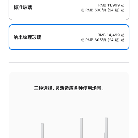
RMB 11,999
起
标准玻璃
或 RMB 500/月 (24 期) 起
RMB 14,499
起
纳米纹理玻璃
或 RMB 605/月 (24 期) 起
三种选择，灵活适应各种使用场景。
标