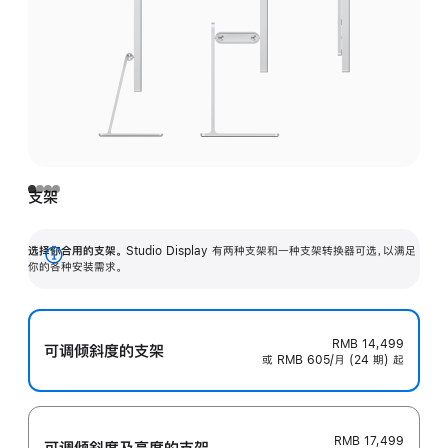
支架
选择你合用的支架。
Studio Display 有两种支架和一种支架转换器可选，以满足
展
你的各种安装需求。
开
RMB 14,499
可调倾斜度的支架
或 RMB 605/月 (24 期) 起
RMB 17,499
可调倾斜度及高‍度的支‍架