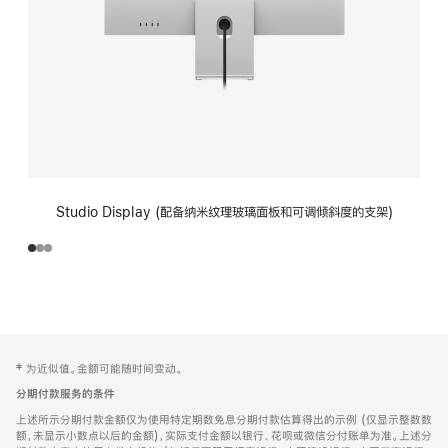
Studio Display (配备纳米纹理玻璃面板和可调倾斜度的支架)
网
脚
‡ 为近似值。金额可能随时间变动。
注
页
分期付款服务的条件
页
上述所示分期付款金额仅为使用特定期数免息分期付款估算得出的示例 (仅显示整数数
脚
额，未显示小数点以后的金额)，实际支付金额以银行、花呗或微信分付账单为准。上述分