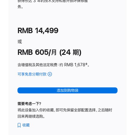
务
获得长达 3 年的技术支持和意外损坏保修服
务。
计
划
(适
RMB 14,499
用
于
或
Studio
RMB 605/月 (24 期)
Display
含增值税及其他法定税费
：约 RMB 1,678
脚
‡。
注
可享免息分期付款
(Studio
Display
-
添加到购物袋
纳
米
需要考虑一下？
纹
将此设备加入你的收藏，即可先保留全部配置选择，之后随时
理
回来再继续选购。
玻
璃
收藏
面