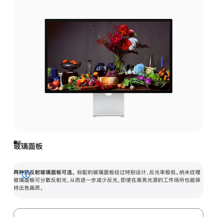
玻璃面板
两种抗反射玻璃面板可选。
标配的玻璃面板经过特别设计，反光率极低。纳米纹理
展
玻璃面板可分散反射光，从而进一步减少反光，即使在高亮光源的工作场所也能保
持出色画质。
开