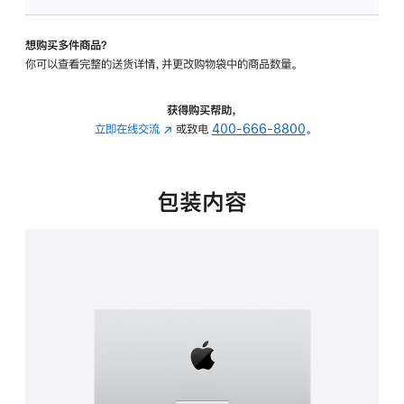
板
-
想购买多件商品？
可
你可以查看完整的送货详情，并更改购物袋中的商品数量。
调
倾
斜
获得购买帮助，
度
立即在线交流
(在
或致电
400-666-8800
。
的
新
支
窗
架
口
包装内容
的
中
分
打
期
开)
付
款
选
项)