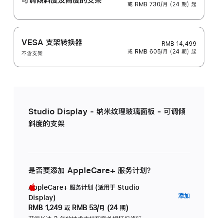
或 RMB 730/月 (24 期) 起
VESA 支架转换器
RMB 14,499
或 RMB 605/月 (24 期) 起
不含支架
Studio Display - 纳米纹理玻璃面板 - 可调倾
斜度的支架
是否要添加 AppleCare+ 服务计划？
AppleCare+ 服务计划 (适用于 Studio
AppleC
添加
Display)
服
RMB 1,249
或
RMB 53/月 (24 期)