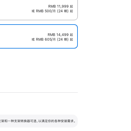
RMB 11,999
起
或 RMB 500/月 (24 期) 起
RMB 14,499
起
或 RMB 605/月 (24 期) 起
配可调倾斜度及高度的支架，额外增加 105
VESA 支架转换器
 有两种支架和一种支架转换器可选，以满足你的各种安装需求。
毫米的高度调节范围。
容的支架 (未随附)