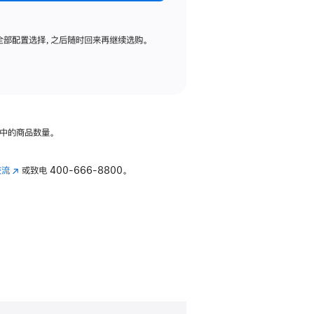
全部配置选择，之后随时回来再继续选购。
中的商品数量。
交流
(在
或致电
400-666-8800。
新
窗
口
中
打
开)