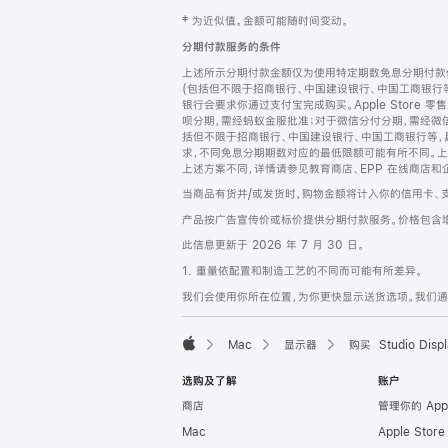
网
脚
‡ 为近似值。金额可能随时间变动。
注
页
分期付款服务的条件
页
上述所示分期付款金额仅为使用特定期数免息分期付款估
脚
(包括但不限于招商银行、中国建设银行、中国工商银行
银行会要求你通过支付宝完成购买。Apple Store 零
呗分期，需经蚂蚁金服批准；对于微信分付分期，需经微信
括但不限于招商银行、中国建设银行、中国工商银行等，
求，不同免息分期期数对应的最低限额可能有所不同。上述分
上述方案不同，详情请参见教育商店、EPP 在线商店和
当商品有货并/或发货时，购物金额将计入你的信用卡、
产品按广告宣传价或标价提供分期付款服务。价格包含
此信息更新于 2026 年 7 月 30 日。
1. 重量依配置和制造工艺的不同而可能有所差异。
我们会使用你所在位置，为你更快显示送货选项。我们通过你
Mac
显示器
购买 Studio Displ
Apple
选购及了解
账户
商店
管理你的 App
Mac
Apple Stor