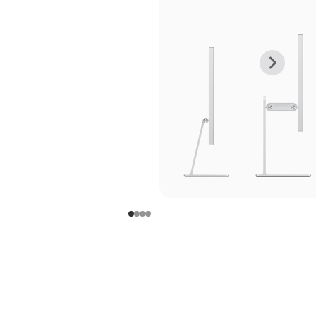
上
下
一
一
张
张
图
图
库
库
图
图
片
片
-
-
支
支
架
架