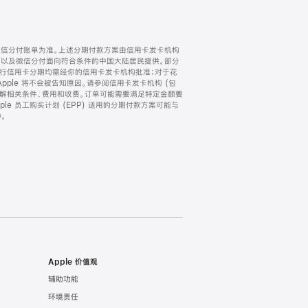
微信分付账单为准。上述分期付款方案由信用卡发卡机构
) 以及微信分付面向符合条件的中国大陆居民提供。部分
家。所有银行信用卡分期均需经你的信用卡发卡机构批准；对于花
ple 将不会被告知原因。请参阅信用卡发卡机构 (包
了解相关条件、费用和收费。订单可能需要满足特定金额要
e 员工购买计划 (EPP) 适用的分期付款方案可能与
。
Apple 价值观
辅助功能
环境责任