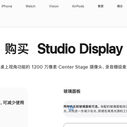
iPhone
Watch
Vision
AirPods
家居
娱乐
购买 Studio Display
桌上视角功能的 1200 万像素 Center Stage 摄像头、录音棚
玻璃面板
，可减少使用
纳米纹理玻璃面板可进一步减少反光，即使在
两种抗反射玻璃面板可选。
标配的玻璃面板经
。
有高亮光源的场所使用，也能保持出色画质。
展
光，从而进一步减少反光，即使在高亮光源的工
开