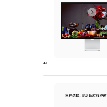
上
下
一
一
张
张
图
图
库
库
图
图
片
片
-
-
玻
玻
璃
璃
三种选择，灵活适应各种使
面
面
板
板