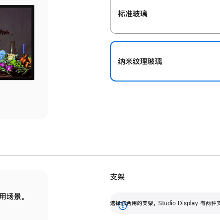
标准玻璃
纳米纹理玻璃
支架
用场景。
标配可调倾斜度的支架，提供 30 度的倾斜度
选
选择你合用的支架。
Studio Display
调节范围。
展