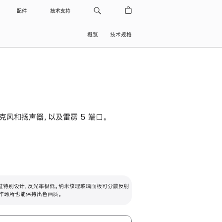
配件
技术支持
概览
技术规格
级麦克风和扬声器，以及雷雳 5 端口。
过特别设计，反光率极低。纳米纹理玻璃面板可分散反射
作场所也能保持出色画质。