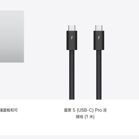
选
项)
理玻璃面板和可
雷雳 5 (USB-C) Pro 连
接线 (1 米)