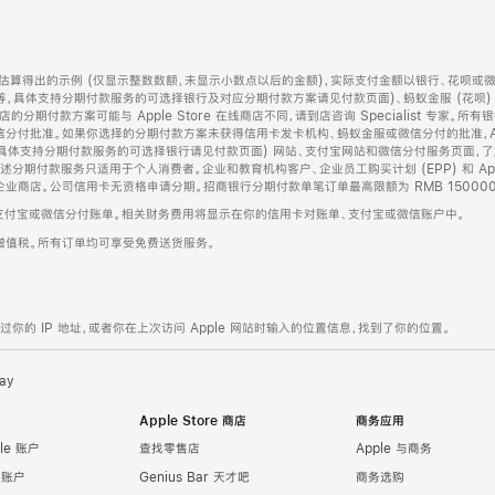
算得出的示例 (仅显示整数数额，未显示小数点以后的金额)，实际支付金额以银行、花呗或
等，具体支持分期付款服务的可选择银行及对应分期付款方案请见付款页面)、蚂蚁金服 (花呗
售店的分期付款方案可能与 Apple Store 在线商店不同，请到店咨询 Specialist 专
分付批准。如果你选择的分期付款方案未获得信用卡发卡机构、蚂蚁金服或微信分付的批准，Ap
具体支持分期付款服务的可选择银行请见付款页面) 网站、支付宝网站和微信分付服务页面，
期付款服务只适用于个人消费者。企业和教育机构客户、企业员工购买计划 (EPP) 和 Appl
企业商店。公司信用卡无资格申请分期。招商银行分期付款单笔订单最高限额为 RMB 150000
支付宝或微信分付账单。相关财务费用将显示在你的信用卡对账单、支付宝或微信账户中。
增值税。所有订单均可享受免费送货服务。
的 IP 地址，或者你在上次访问 Apple 网站时输入的位置信息，找到了你的位置。
ay
Apple Store 商店
商务应用
le 账户
查找零售店
Apple 与商务
e 账户
Genius Bar 天才吧
商务选购