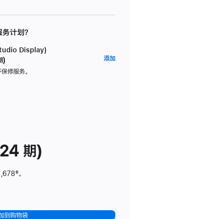
 服务计划？
dio Display)
AppleCare+
添加
期)
服
坏保修服务。
务
计
划
(适
用
于
24 期)
Studio
Display)
,678
脚
‡。
注
加到购物袋