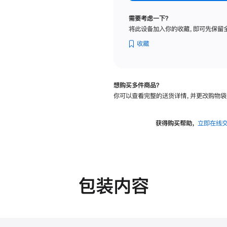
纳
米
需要考虑一下？
纹
将此设备加入你的收藏，即可先保留
理
玻
收藏
璃
面
板
想购买多件商品？
-
你可以查看完整的送货详情，并更改购物袋
可
调
倾
获得购买帮助，
立即在线
斜
度
的
支
架
包装内容
的
分
期
付
款