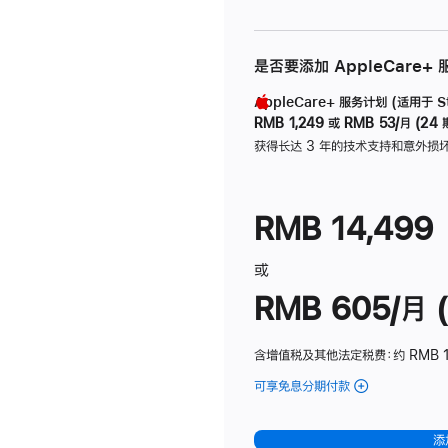
是否要添加 AppleCare+
AppleCare+ 服务计划 (适用于 Stu
RMB 1,249
或
RMB 53/月 (24 
获得长达 3 年的技术支持和意外损
RMB 14,499
或
RMB 605/月 (
含增值税及其他法定税费
：约 RMB 1
可享免息分期付款
(Studio
Display
-
添