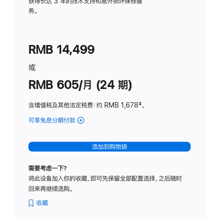
务
获得长达 3 年的技术支持和意外损坏保修服
务。
计
划
(适
RMB 14,499
用
于
或
Studio
RMB 605/月 (24 期)
Display
含增值税及其他法定税费
：约 RMB 1,678
脚
‡。
注
可享免息分期付款
(Studio
Display
-
添加到购物袋
纳
米
需要考虑一下？
纹
将此设备加入你的收藏，即可先保留全部配置选择，之后随时
理
回来再继续选购。
玻
璃
收藏
面