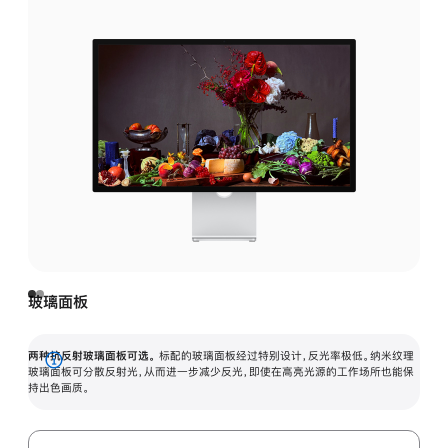
玻璃面板
两种抗反射玻璃面板可选。
标配的玻璃面板经过特别设计，反光率极低。纳米纹理
展
玻璃面板可分散反射光，从而进一步减少反光，即使在高亮光源的工作场所也能保
持出色画质。
开