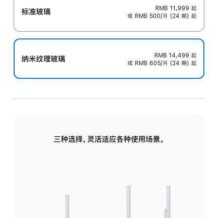
RMB 11,999
起
标准玻璃
或 RMB 500/月 (24 期) 起
RMB 14,499
起
纳米纹理玻璃
或 RMB 605/月 (24 期) 起
三种选择，灵活适应各种使用场景。
标