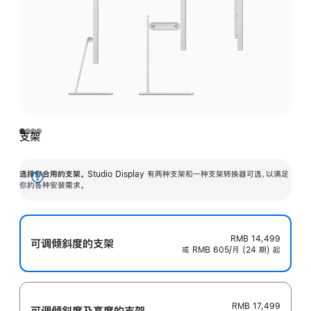
支架
选择你合用的支架。
Studio Display 有两种支架和一种支架转换器可选，以满足
展
你的各种安装需求。
开
RMB 14,499
可调倾斜度的支架
或 RMB 605/月 (24 期) 起
RMB 17,499
可调倾斜度及高‍度的支‍架