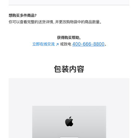
板
-
想购买多件商品？
可
你可以查看完整的送货详情，并更改购物袋中的商品数量。
调
倾
斜
获得购买帮助，
度
立即在线交流
(在
或致电
400-666-8800
。
的
新
支
窗
架
口
包装内容
的
中
分
打
期
开)
付
款
选
项)