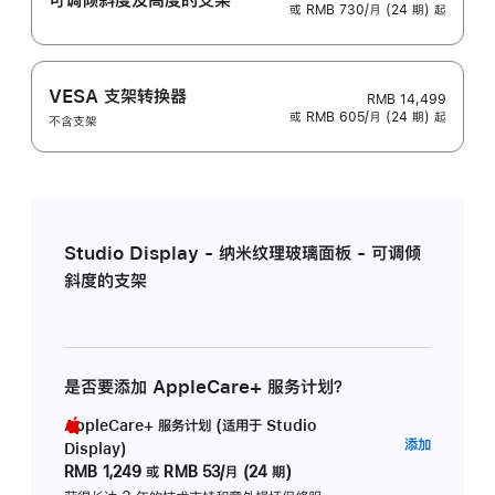
或 RMB 730/月 (24 期) 起
VESA 支架转换器
RMB 14,499
或 RMB 605/月 (24 期) 起
不含支架
Studio Display - 纳米纹理玻璃面板 - 可调倾
斜度的支架
是否要添加 AppleCare+ 服务计划？
AppleCare+ 服务计划 (适用于 Studio
AppleC
添加
Display)
服
RMB 1,249
或
RMB 53/月 (24 期)