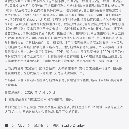
期付款方案由信用卡发卡机构 (包括但不限于招商银行、中国建设银行、中国工商银行
等，具体支持分期付款服务的可选择银行及对应分期付款方案请见付款页面)、蚂蚁金服
(花呗) 以及微信分付面向符合条件的中国大陆居民提供。部分银行会要求你通过支付
宝完成购买。Apple Store 零售店的分期付款方案可能与 Apple Store 在线商店不
同，请到店咨询 Specialist 专家。所有银行信用卡分期均需经你的信用卡发卡机构批
准；对于花呗分期，需经蚂蚁金服批准；对于微信分付分期，需经微信分付批准。如果你选
择的分期付款方案未获得信用卡发卡机构、蚂蚁金服或微信分付的批准，Apple 将不会
被告知原因。请参阅信用卡发卡机构 (包括但不限于招商银行、中国建设银行、中国工商
银行等，具体支持分期付款服务的可选择银行请见付款页面) 网站、支付宝网站和微信
分付服务页面，了解相关条件、费用和收费。订单可能需要满足特定金额要求，不同免息
分期期数对应的最低限额可能有所不同。上述分期付款服务只适用于个人消费者。企业
和教育机构客户、企业员工购买计划 (EPP) 和 Apple 员工购买计划 (EPP) 适用的分
期付款方案可能与上述方案不同，详情请参见教育商店、EPP 在线商店和企业商店。公
司信用卡无资格申请分期。招商银行分期付款单笔订单最高限额为 RMB 150000。
当商品有货并/或发货时，购物金额将计入你的信用卡、支付宝或微信分付账单。相关财
务费用将显示在你的信用卡对账单、支付宝或微信账户中。
产品按广告宣传价或标价提供分期付款服务。价格包含增值税。所有订单均可享受免费
送货服务。
此信息更新于 2026 年 7 月 30 日。
1. 重量依配置和制造工艺的不同而可能有所差异。
我们会使用你所在位置，为你更快显示送货选项。我们通过你的 IP 地址，或者你在上次
访问 Apple 网站时输入的位置信息，找到了你的位置。
Mac
显示器
购买 Studio Display