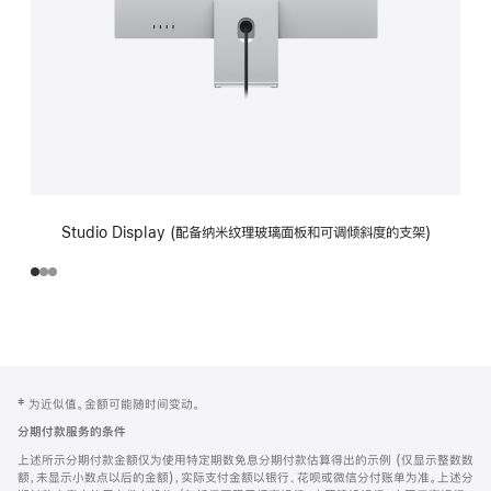
Studio Display (配备纳米纹理玻璃面板和可调倾斜度的支架)
网
脚
‡ 为近似值。金额可能随时间变动。
注
页
分期付款服务的条件
页
上述所示分期付款金额仅为使用特定期数免息分期付款估算得出的示例 (仅显示整数数
脚
额，未显示小数点以后的金额)，实际支付金额以银行、花呗或微信分付账单为准。上述分