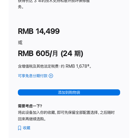
务
获得长达 3 年的技术支持和意外损坏保修服
务。
计
划
(适
RMB 14,499
用
于
或
Studio
RMB 605/月 (24 期)
Display
含增值税及其他法定税费
：约 RMB 1,678
脚
‡。
注
可享免息分期付款
(Studio
Display
-
添加到购物袋
纳
米
需要考虑一下？
纹
将此设备加入你的收藏，即可先保留全部配置选择，之后随时
理
回来再继续选购。
玻
璃
收藏
面