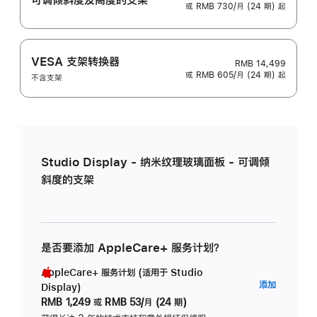
或 RMB 730/月 (24 期) 起
VESA 支架转换器
RMB 14,499
或 RMB 605/月 (24 期) 起
不含支架
Studio Display - 纳米纹理玻璃面板 - 可调倾
斜度的支架
是否要添加 AppleCare+ 服务计划？
AppleCare+ 服务计划 (适用于 Studio
AppleC
添加
Display)
服
RMB 1,249
或
RMB 53/月 (24 期)