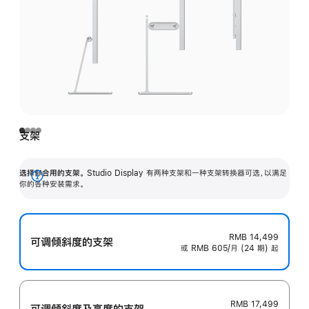
支架
选择你合用的支架。
Studio Display 有两种支架和一种支架转换器可选，以满足
展
你的各种安装需求。
开
RMB 14,499
可调倾斜度的支架
或 RMB 605/月 (24 期) 起
RMB 17,499
可调倾斜度及高‍度的支‍架