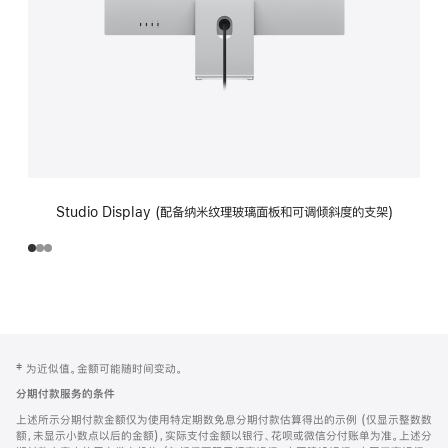
Studio Display (配备纳米纹理玻璃面板和可调倾斜度的支架)
网
脚
‡ 为近似值。金额可能随时间变动。
注
页
分期付款服务的条件
页
上述所示分期付款金额仅为使用特定期数免息分期付款估算得出的示例 (仅显示整数数
脚
额，未显示小数点以后的金额)，实际支付金额以银行、花呗或微信分付账单为准。上述分