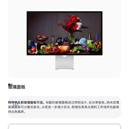
玻璃面板
两种抗反射玻璃面板可选。
标配的玻璃面板经过特别设计，反光率极低。纳米纹理
展
玻璃面板可分散反射光，从而进一步减少反光，即使在高亮光源的工作场所也能保
持出色画质。
开