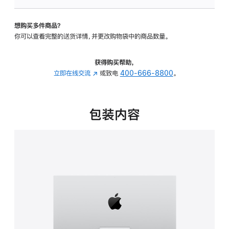
板
-
想购买多件商品？
可
你可以查看完整的送货详情，并更改购物袋中的商品数量。
调
倾
斜
获得购买帮助，
度
立即在线交流
(在
或致电
400-666-8800
。
的
新
支
窗
架
口
包装内容
的
中
分
打
期
开)
付
款
选
项)