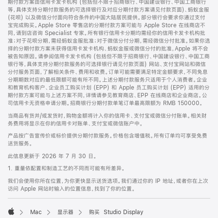
期付款方案由信用卡发卡机构 (包括但不限于招商银行、中国建设银行、中国工商银行
等，具体支持分期付款服务的可选择银行及对应分期付款方案请见付款页面)、蚂蚁金服
(花呗) 以及微信分付面向符合条件的中国大陆居民提供。部分银行会要求你通过支付
宝完成购买。Apple Store 零售店的分期付款方案可能与 Apple Store 在线商店不
同，请到店咨询 Specialist 专家。所有银行信用卡分期均需经你的信用卡发卡机构批
准；对于花呗分期，需经蚂蚁金服批准；对于微信分付分期，需经微信分付批准。如果你选
择的分期付款方案未获得信用卡发卡机构、蚂蚁金服或微信分付的批准，Apple 将不会
被告知原因。请参阅信用卡发卡机构 (包括但不限于招商银行、中国建设银行、中国工商
银行等，具体支持分期付款服务的可选择银行请见付款页面) 网站、支付宝网站和微信
分付服务页面，了解相关条件、费用和收费。订单可能需要满足特定金额要求，不同免息
分期期数对应的最低限额可能有所不同。上述分期付款服务只适用于个人消费者。企业
和教育机构客户、企业员工购买计划 (EPP) 和 Apple 员工购买计划 (EPP) 适用的分
期付款方案可能与上述方案不同，详情请参见教育商店、EPP 在线商店和企业商店。公
司信用卡无资格申请分期。招商银行分期付款单笔订单最高限额为 RMB 150000。
当商品有货并/或发货时，购物金额将计入你的信用卡、支付宝或微信分付账单。相关财
务费用将显示在你的信用卡对账单、支付宝或微信账户中。
产品按广告宣传价或标价提供分期付款服务。价格包含增值税。所有订单均可享受免费
送货服务。
此信息更新于 2026 年 7 月 30 日。
1. 重量依配置和制造工艺的不同而可能有所差异。
我们会使用你所在位置，为你更快显示送货选项。我们通过你的 IP 地址，或者你在上次
访问 Apple 网站时输入的位置信息，找到了你的位置。
Mac
显示器
购买 Studio Display