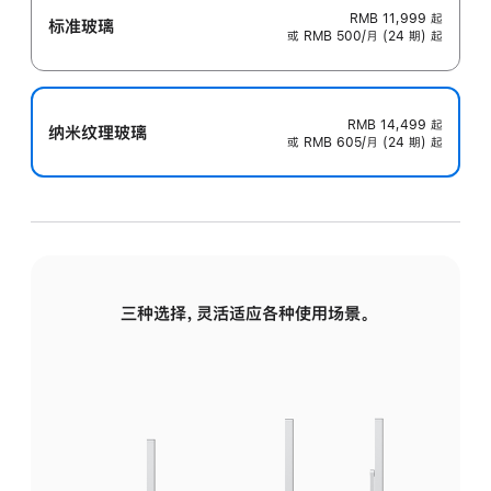
RMB 11,999
起
标准玻璃
或 RMB 500/月 (24 期) 起
RMB 14,499
起
纳米纹理玻璃
或 RMB 605/月 (24 期) 起
三种选择，灵活适应各种使用场景。
标