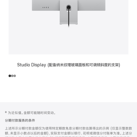
Studio Display (配备纳米纹理玻璃面板和可调倾斜度的支架)
网
脚
‡ 为近似值。金额可能随时间变动。
注
页
分期付款服务的条件
页
上述所示分期付款金额仅为使用特定期数免息分期付款估算得出的示例 (仅显示整数数
脚
额，未显示小数点以后的金额)，实际支付金额以银行、花呗或微信分付账单为准。上述分