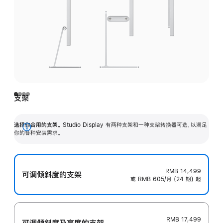
支架
选择你合用的支架。
Studio Display 有两种支架和一种支架转换器可选，以满足
展
你的各种安装需求。
开
RMB 14,499
可调倾斜度的支架
或 RMB 605/月 (24 期) 起
RMB 17,499
可调倾斜度及高‍度的支‍架