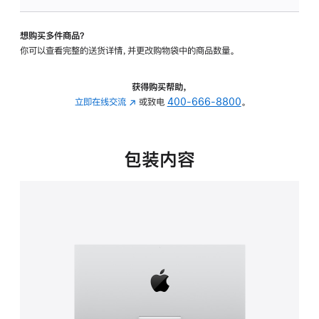
板
-
想购买多件商品？
可
你可以查看完整的送货详情，并更改购物袋中的商品数量。
调
倾
斜
获得购买帮助，
度
立即在线交流
(在
或致电
400-666-8800
。
的
新
支
窗
架
口
包装内容
的
中
分
打
期
开)
付
款
选
项)