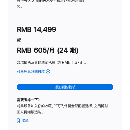
务
获得长达 3 年的技术支持和意外损坏保修服
务。
计
划
(适
RMB 14,499
用
于
或
Studio
RMB 605/月 (24 期)
Display
含增值税及其他法定税费
：约 RMB 1,678
脚
‡。
注
可享免息分期付款
(Studio
Display
-
添加到购物袋
纳
米
需要考虑一下？
纹
将此设备加入你的收藏，即可先保留全部配置选择，之后随时
理
回来再继续选购。
玻
璃
收藏
面