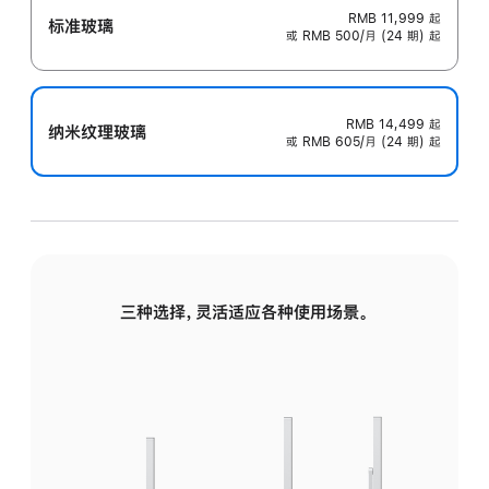
RMB 11,999
起
标准玻璃
或 RMB 500/月 (24 期) 起
RMB 14,499
起
纳米纹理玻璃
或 RMB 605/月 (24 期) 起
三种选择，灵活适应各种使用场景。
标