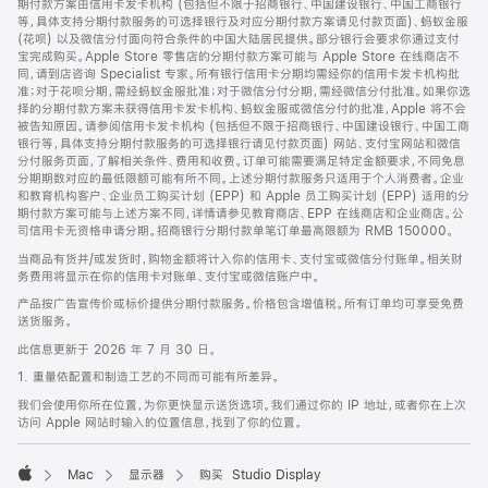
期付款方案由信用卡发卡机构 (包括但不限于招商银行、中国建设银行、中国工商银行
等，具体支持分期付款服务的可选择银行及对应分期付款方案请见付款页面)、蚂蚁金服
(花呗) 以及微信分付面向符合条件的中国大陆居民提供。部分银行会要求你通过支付
宝完成购买。Apple Store 零售店的分期付款方案可能与 Apple Store 在线商店不
同，请到店咨询 Specialist 专家。所有银行信用卡分期均需经你的信用卡发卡机构批
准；对于花呗分期，需经蚂蚁金服批准；对于微信分付分期，需经微信分付批准。如果你选
择的分期付款方案未获得信用卡发卡机构、蚂蚁金服或微信分付的批准，Apple 将不会
被告知原因。请参阅信用卡发卡机构 (包括但不限于招商银行、中国建设银行、中国工商
银行等，具体支持分期付款服务的可选择银行请见付款页面) 网站、支付宝网站和微信
分付服务页面，了解相关条件、费用和收费。订单可能需要满足特定金额要求，不同免息
分期期数对应的最低限额可能有所不同。上述分期付款服务只适用于个人消费者。企业
和教育机构客户、企业员工购买计划 (EPP) 和 Apple 员工购买计划 (EPP) 适用的分
期付款方案可能与上述方案不同，详情请参见教育商店、EPP 在线商店和企业商店。公
司信用卡无资格申请分期。招商银行分期付款单笔订单最高限额为 RMB 150000。
当商品有货并/或发货时，购物金额将计入你的信用卡、支付宝或微信分付账单。相关财
务费用将显示在你的信用卡对账单、支付宝或微信账户中。
产品按广告宣传价或标价提供分期付款服务。价格包含增值税。所有订单均可享受免费
送货服务。
此信息更新于 2026 年 7 月 30 日。
1. 重量依配置和制造工艺的不同而可能有所差异。
我们会使用你所在位置，为你更快显示送货选项。我们通过你的 IP 地址，或者你在上次
访问 Apple 网站时输入的位置信息，找到了你的位置。
Mac
显示器
购买 Studio Display