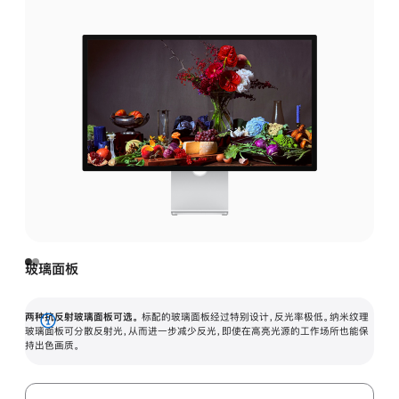
玻璃面板
两种抗反射玻璃面板可选。
标配的玻璃面板经过特别设计，反光率极低。纳米纹理
展
玻璃面板可分散反射光，从而进一步减少反光，即使在高亮光源的工作场所也能保
持出色画质。
开