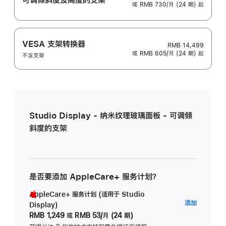
或 RMB 730/月 (24 期) 起
VESA 支架转换器
RMB 14,499
或 RMB 605/月 (24 期) 起
不含支架
Studio Display - 纳米纹理玻璃面板 - 可调倾
斜度的支架
是否要添加 AppleCare+ 服务计划？
AppleCare+ 服务计划 (适用于 Studio
AppleC
添加
Display)
服
RMB 1,249
或
RMB 53/月 (24 期)