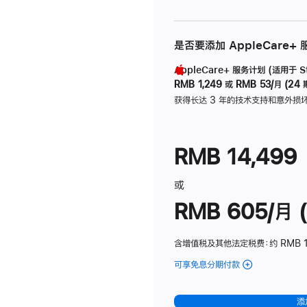
是否要添加 AppleCare+
AppleCare+ 服务计划 (适用于 Stu
RMB 1,249
或
RMB 53/月 (24 
获得长达 3 年的技术支持和意外损
RMB 14,499
或
RMB 605/月 (
含增值税及其他法定税费
：约 RMB 1
可享免息分期付款
(Studio
Display
-
添