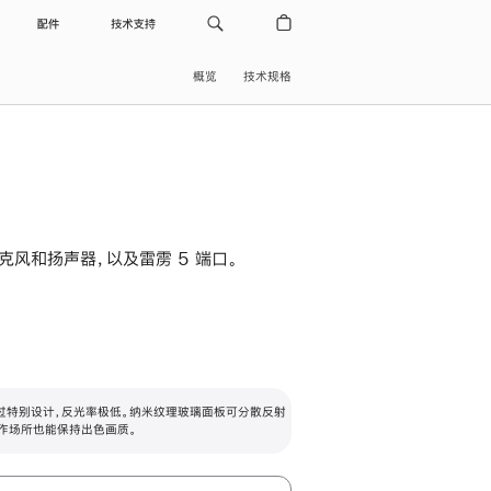
配件
技术支持
概览
技术规格
级麦克风和扬声器，以及雷雳 5 端口。
过特别设计，反光率极低。纳米纹理玻璃面板可分散反射
作场所也能保持出色画质。