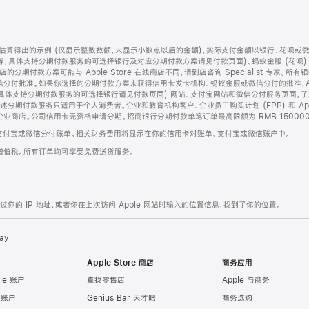
算得出的示例 (仅显示整数数额，未显示小数点以后的金额)，实际支付金额以银行、花呗或
等，具体支持分期付款服务的可选择银行及对应分期付款方案请见付款页面)、蚂蚁金服 (花呗
售店的分期付款方案可能与 Apple Store 在线商店不同，请到店咨询 Specialist 专
分付批准。如果你选择的分期付款方案未获得信用卡发卡机构、蚂蚁金服或微信分付的批准，Ap
具体支持分期付款服务的可选择银行请见付款页面) 网站、支付宝网站和微信分付服务页面，
期付款服务只适用于个人消费者。企业和教育机构客户、企业员工购买计划 (EPP) 和 Appl
企业商店。公司信用卡无资格申请分期。招商银行分期付款单笔订单最高限额为 RMB 150000
支付宝或微信分付账单。相关财务费用将显示在你的信用卡对账单、支付宝或微信账户中。
增值税。所有订单均可享受免费送货服务。
的 IP 地址，或者你在上次访问 Apple 网站时输入的位置信息，找到了你的位置。
ay
Apple Store 商店
商务应用
le 账户
查找零售店
Apple 与商务
e 账户
Genius Bar 天才吧
商务选购