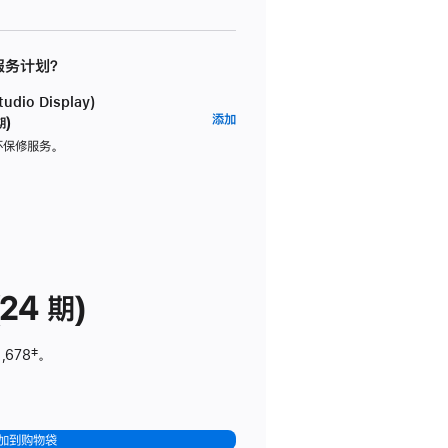
 服务计划？
dio Display)
AppleCare+
添加
期)
服
坏保修服务。
务
计
划
(适
用
于
24 期)
Studio
Display)
,678
脚
‡。
注
加到购物袋