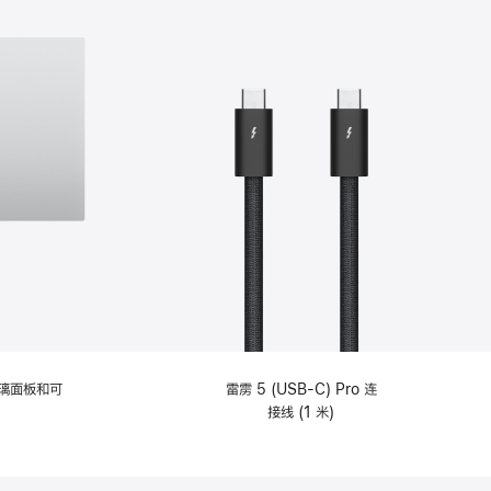
选
项)
理玻璃面板和可
雷雳 5 (USB-C) Pro 连
接线 (1 米)