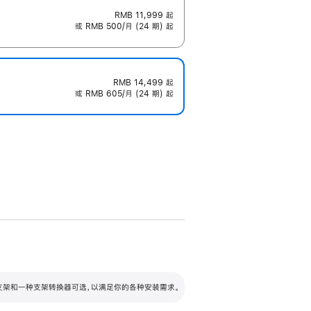
RMB 11,999
起
或 RMB 500/月 (24 期) 起
RMB 14,499
起
或 RMB 605/月 (24 期) 起
配可调倾斜度及高度的支架，额外增加 105
VESA 支架转换器
 有两种支架和一种支架转换器可选，以满足你的各种安装需求。
毫米的高度调节范围。
容的支架 (未随附)