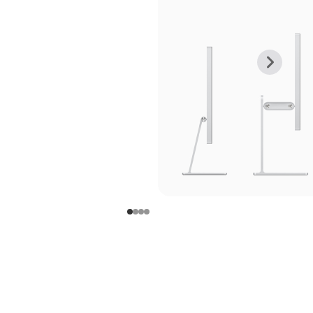
上
下
一
一
张
张
图
图
库
库
图
图
片
片
-
-
支
支
架
架