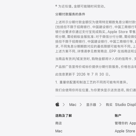
网
脚
‡ 为近似值。金额可能随时间变动。
注
页
分期付款服务的条件
页
上述所示分期付款金额仅为使用特定期数免息分期付款估
脚
(包括但不限于招商银行、中国建设银行、中国工商银行
银行会要求你通过支付宝完成购买。Apple Store 零
呗分期，需经蚂蚁金服批准；对于微信分付分期，需经微信
括但不限于招商银行、中国建设银行、中国工商银行等，
求，不同免息分期期数对应的最低限额可能有所不同。上述分
上述方案不同，详情请参见教育商店、EPP 在线商店和
当商品有货并/或发货时，购物金额将计入你的信用卡、
产品按广告宣传价或标价提供分期付款服务。价格包含
此信息更新于 2026 年 7 月 30 日。
1. 重量依配置和制造工艺的不同而可能有所差异。
我们会使用你所在位置，为你更快显示送货选项。我们通过你
Mac
显示器
购买 Studio Displ
Apple
选购及了解
账户
商店
管理你的 App
Mac
Apple Stor