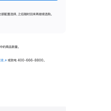
全部配置选择，之后随时回来再继续选购。
中的商品数量。
交流
(在
或致电
400-666-8800。
新
窗
口
中
打
开)