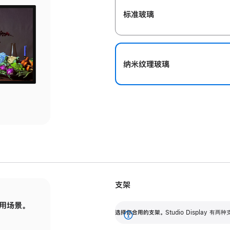
标准玻璃
纳米纹理玻璃
支架
用场景。
标配可调倾斜度的支架，提供 30 度的倾斜度
选
选择你合用的支架。
Studio Display
调节范围。
展