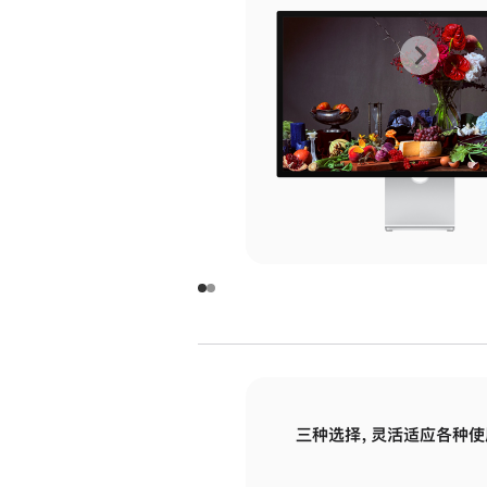
上
下
一
一
张
张
图
图
库
库
图
图
片
片
-
-
玻
玻
璃
璃
三种选择，灵活适应各种使
面
面
板
板