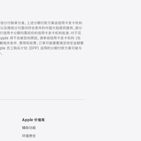
微信分付账单为准。上述分期付款方案由信用卡发卡机构
) 以及微信分付面向符合条件的中国大陆居民提供。部分
家。所有银行信用卡分期均需经你的信用卡发卡机构批准；对于花
ple 将不会被告知原因。请参阅信用卡发卡机构 (包
了解相关条件、费用和收费。订单可能需要满足特定金额要
e 员工购买计划 (EPP) 适用的分期付款方案可能与
。
Apple 价值观
辅助功能
环境责任