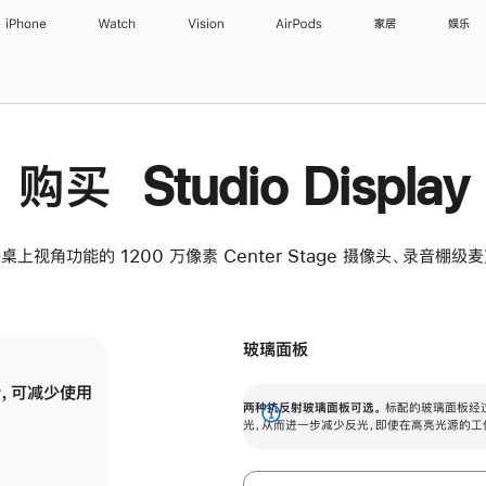
iPhone
Watch
Vision
AirPods
家居
娱乐
购买 Studio Display
桌上视角功能的 1200 万像素 Center Stage 摄像头、录音棚
玻璃面板
，可减少使用
纳米纹理玻璃面板可进一步减少反光，即使在
两种抗反射玻璃面板可选。
标配的玻璃面板经
。
有高亮光源的场所使用，也能保持出色画质。
展
光，从而进一步减少反光，即使在高亮光源的工
开