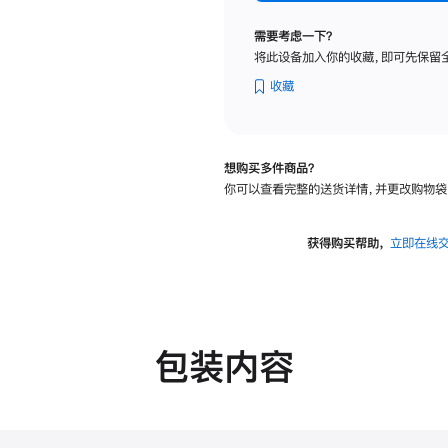
纳
米
需要考虑一下？
纹
将此设备加入你的收藏，即可先保留
理
玻
收藏
璃
面
板
想购买多件商品？
-
你可以查看完整的送货详情，并更改购物袋
可
调
倾
获得购买帮助，
立即在线
斜
度
的
支
架
包装内容
的
分
期
付
款