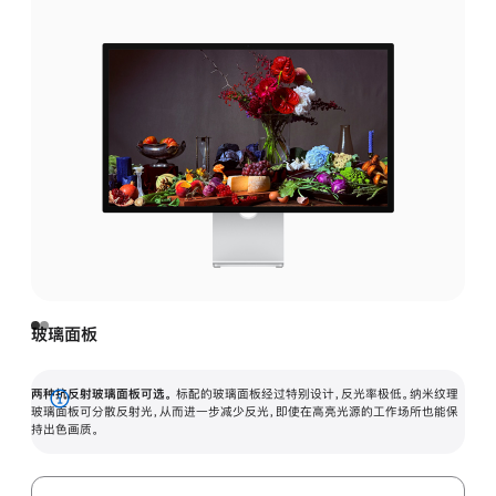
玻璃面板
两种抗反射玻璃面板可选。
标配的玻璃面板经过特别设计，反光率极低。纳米纹理
展
玻璃面板可分散反射光，从而进一步减少反光，即使在高亮光源的工作场所也能保
持出色画质。
开