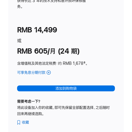
务
获得长达 3 年的技术支持和意外损坏保修服
务。
计
划
(适
RMB 14,499
用
于
或
Studio
RMB 605/月 (24 期)
Display
含增值税及其他法定税费
：约 RMB 1,678
脚
‡。
注
可享免息分期付款
(Studio
Display
-
添加到购物袋
纳
米
需要考虑一下？
纹
将此设备加入你的收藏，即可先保留全部配置选择，之后随时
理
回来再继续选购。
玻
璃
收藏
面