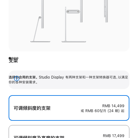
支架
选择你合用的支架。
Studio Display 有两种支架和一种支架转换器可选，以满足
展
你的各种安装需求。
开
RMB 14,499
可调倾斜度的支架
或 RMB 605/月 (24 期) 起
RMB 17,499
可调倾斜度及高‍度的支‍架