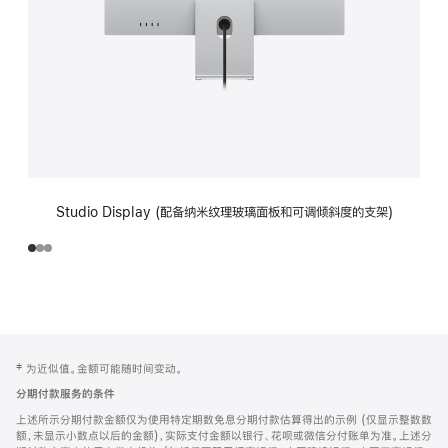
Studio Display (配备纳米纹理玻璃面板和可调倾斜度的支架)
网
脚
‡ 为近似值。金额可能随时间变动。
注
页
分期付款服务的条件
页
上述所示分期付款金额仅为使用特定期数免息分期付款估算得出的示例 (仅显示整数数
脚
额，未显示小数点以后的金额)，实际支付金额以银行、花呗或微信分付账单为准。上述分