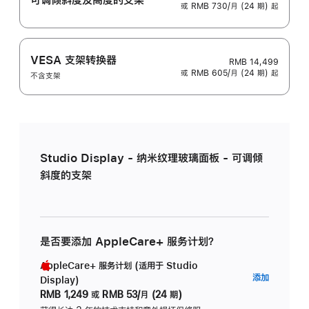
或 RMB 730/月 (24 期) 起
VESA 支架转换器
RMB 14,499
或 RMB 605/月 (24 期) 起
不含支架
Studio Display - 纳米纹理玻璃面板 - 可调倾
斜度的支架
是否要添加 AppleCare+ 服务计划？
AppleCare+ 服务计划 (适用于 Studio
AppleC
添加
Display)
服
RMB 1,249
或
RMB 53/月 (24 期)