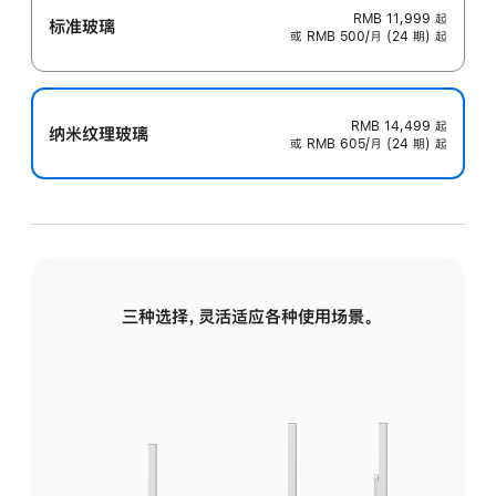
RMB 11,999
起
标准玻璃
或 RMB 500/月 (24 期) 起
RMB 14,499
起
纳米纹理玻璃
或 RMB 605/月 (24 期) 起
三种选择，灵活适应各种使用场景。
标