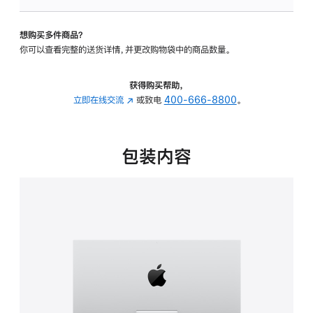
板
-
想购买多件商品？
可
你可以查看完整的送货详情，并更改购物袋中的商品数量。
调
倾
斜
获得购买帮助，
度
立即在线交流
(在
或致电
400-666-8800
。
的
新
支
窗
架
口
包装内容
的
中
分
打
期
开)
付
款
选
项)