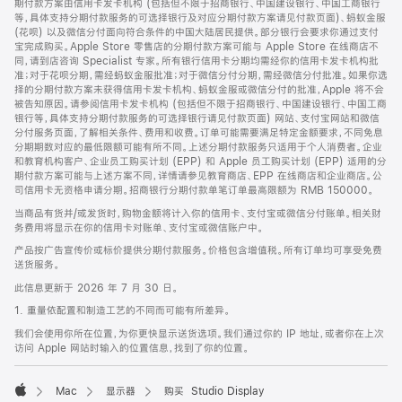
期付款方案由信用卡发卡机构 (包括但不限于招商银行、中国建设银行、中国工商银行
等，具体支持分期付款服务的可选择银行及对应分期付款方案请见付款页面)、蚂蚁金服
(花呗) 以及微信分付面向符合条件的中国大陆居民提供。部分银行会要求你通过支付
宝完成购买。Apple Store 零售店的分期付款方案可能与 Apple Store 在线商店不
同，请到店咨询 Specialist 专家。所有银行信用卡分期均需经你的信用卡发卡机构批
准；对于花呗分期，需经蚂蚁金服批准；对于微信分付分期，需经微信分付批准。如果你选
择的分期付款方案未获得信用卡发卡机构、蚂蚁金服或微信分付的批准，Apple 将不会
被告知原因。请参阅信用卡发卡机构 (包括但不限于招商银行、中国建设银行、中国工商
银行等，具体支持分期付款服务的可选择银行请见付款页面) 网站、支付宝网站和微信
分付服务页面，了解相关条件、费用和收费。订单可能需要满足特定金额要求，不同免息
分期期数对应的最低限额可能有所不同。上述分期付款服务只适用于个人消费者。企业
和教育机构客户、企业员工购买计划 (EPP) 和 Apple 员工购买计划 (EPP) 适用的分
期付款方案可能与上述方案不同，详情请参见教育商店、EPP 在线商店和企业商店。公
司信用卡无资格申请分期。招商银行分期付款单笔订单最高限额为 RMB 150000。
当商品有货并/或发货时，购物金额将计入你的信用卡、支付宝或微信分付账单。相关财
务费用将显示在你的信用卡对账单、支付宝或微信账户中。
产品按广告宣传价或标价提供分期付款服务。价格包含增值税。所有订单均可享受免费
送货服务。
此信息更新于 2026 年 7 月 30 日。
1. 重量依配置和制造工艺的不同而可能有所差异。
我们会使用你所在位置，为你更快显示送货选项。我们通过你的 IP 地址，或者你在上次
访问 Apple 网站时输入的位置信息，找到了你的位置。
Mac
显示器
购买 Studio Display