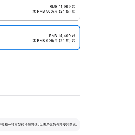
RMB 11,999
起
或 RMB 500/月 (24 期) 起
RMB 14,499
起
或 RMB 605/月 (24 期) 起
配可调倾斜度及高度的支架，额外增加 105
VESA 支架转换器
 有两种支架和一种支架转换器可选，以满足你的各种安装需求。
毫米的高度调节范围。
容的支架 (未随附)