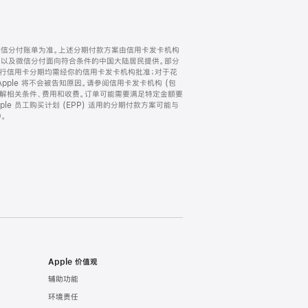
微信分付账单为准。上述分期付款方案由信用卡发卡机构
) 以及微信分付面向符合条件的中国大陆居民提供。部分
家。所有银行信用卡分期均需经你的信用卡发卡机构批准；对于花
ple 将不会被告知原因。请参阅信用卡发卡机构 (包
了解相关条件、费用和收费。订单可能需要满足特定金额要
e 员工购买计划 (EPP) 适用的分期付款方案可能与
。
Apple 价值观
辅助功能
环境责任