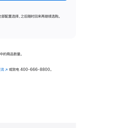
全部配置选择，之后随时回来再继续选购。
中的商品数量。
交流
(在
或致电
400-666-8800。
新
窗
口
中
打
开)