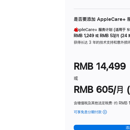
是否要添加 AppleCare+
AppleCare+ 服务计划 (适用于 Stu
RMB 1,249
或
RMB 53/月 (24 
获得长达 3 年的技术支持和意外损
RMB 14,499
或
RMB 605/月 (
含增值税及其他法定税费
：约 RMB 1
可享免息分期付款
(Studio
Display
-
添