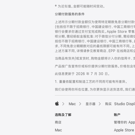
网
脚
‡ 为近似值。金额可能随时间变动。
注
页
分期付款服务的条件
页
上述所示分期付款金额仅为使用特定期数免息分期付款估
脚
(包括但不限于招商银行、中国建设银行、中国工商银行
银行会要求你通过支付宝完成购买。Apple Store 零
呗分期，需经蚂蚁金服批准；对于微信分付分期，需经微信
括但不限于招商银行、中国建设银行、中国工商银行等，
求，不同免息分期期数对应的最低限额可能有所不同。上述分
上述方案不同，详情请参见教育商店、EPP 在线商店和
当商品有货并/或发货时，购物金额将计入你的信用卡、
产品按广告宣传价或标价提供分期付款服务。价格包含
此信息更新于 2026 年 7 月 30 日。
1. 重量依配置和制造工艺的不同而可能有所差异。
我们会使用你所在位置，为你更快显示送货选项。我们通过你
Mac
显示器
购买 Studio Displ
Apple
选购及了解
账户
商店
管理你的 App
Mac
Apple Stor