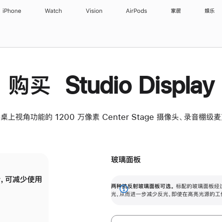
iPhone
Watch
Vision
AirPods
家居
娱乐
购买 Studio Display
桌上视角功能的 1200 万像素 Center Stage 摄像头、录音棚
玻璃面板
，可减少使用
纳米纹理玻璃面板可进一步减少反光，即使在
两种抗反射玻璃面板可选。
标配的玻璃面板经
。
有高亮光源的场所使用，也能保持出色画质。
展
光，从而进一步减少反光，即使在高亮光源的工
开