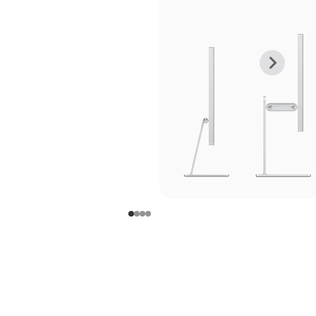
上
下
一
一
张
张
图
图
库
库
图
图
片
片
-
-
支
支
架
架