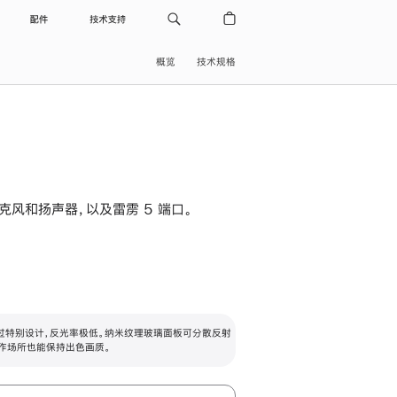
配件
技术支持
概览
技术规格
级麦克风和扬声器，以及雷雳 5 端口。
过特别设计，反光率极低。纳米纹理玻璃面板可分散反射
作场所也能保持出色画质。