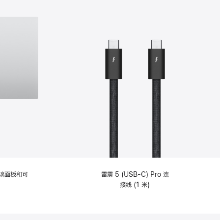
选
项)
理玻璃面板和可
雷雳 5 (USB-C) Pro 连
接线 (1 米)