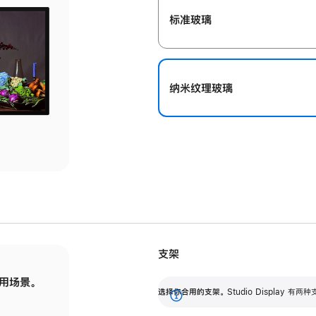
标准玻璃
纳米纹理玻璃
支架
用场景。
标配可调倾斜度的支架，提供 30 度的倾斜度
选
选择你合用的支架。
Studio Display
调节范围。
展