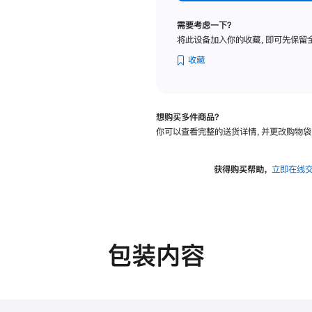
纳
米
需要考虑一下？
纹
将此设备加入你的收藏，即可先保留
理
玻
收藏
璃
面
板
想购买多件商品？
-
你可以查看完整的送货详情，并更改购物袋
可
调
倾
获得购买帮助，
立即在线
斜
度
的
支
架
包装内容
的
分
期
付
款