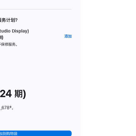
 服务计划？
dio Display)
AppleCare+
添加
期)
服
坏保修服务。
务
计
划
(适
用
于
24 期)
Studio
Display)
,678
脚
‡。
注
加到购物袋