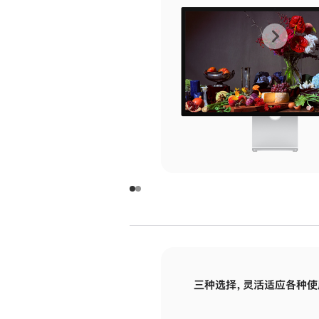
上
下
一
一
张
张
图
图
库
库
图
图
片
片
-
-
玻
玻
璃
璃
三种选择，灵活适应各种使
面
面
板
板