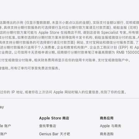
算得出的示例 (仅显示整数数额，未显示小数点以后的金额)，实际支付金额以银行、花呗或
等，具体支持分期付款服务的可选择银行及对应分期付款方案请见付款页面)、蚂蚁金服 (花呗
售店的分期付款方案可能与 Apple Store 在线商店不同，请到店咨询 Specialist 专
分付批准。如果你选择的分期付款方案未获得信用卡发卡机构、蚂蚁金服或微信分付的批准，Ap
具体支持分期付款服务的可选择银行请见付款页面) 网站、支付宝网站和微信分付服务页面，
期付款服务只适用于个人消费者。企业和教育机构客户、企业员工购买计划 (EPP) 和 Appl
企业商店。公司信用卡无资格申请分期。招商银行分期付款单笔订单最高限额为 RMB 150000
支付宝或微信分付账单。相关财务费用将显示在你的信用卡对账单、支付宝或微信账户中。
增值税。所有订单均可享受免费送货服务。
的 IP 地址，或者你在上次访问 Apple 网站时输入的位置信息，找到了你的位置。
ay
Apple Store 商店
商务应用
le 账户
查找零售店
Apple 与商务
e 账户
Genius Bar 天才吧
商务选购