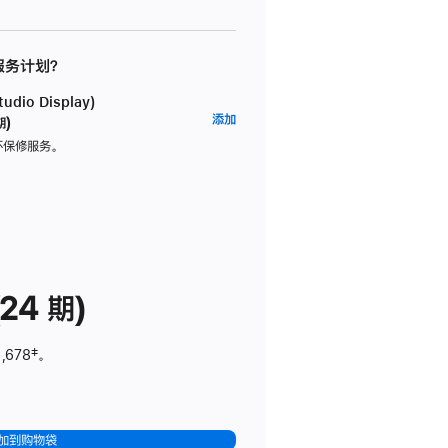
 服务计划？
dio Display)
AppleCare+
添加
期)
服
坏保修服务。
务
计
划
(适
用
于
24 期)
Studio
Display)
,678
脚
‡。
注
加到购物袋