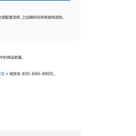
全部配置选择，之后随时回来再继续选购。
中的商品数量。
交流
(在
或致电
400-666-8800。
新
窗
口
中
打
开)