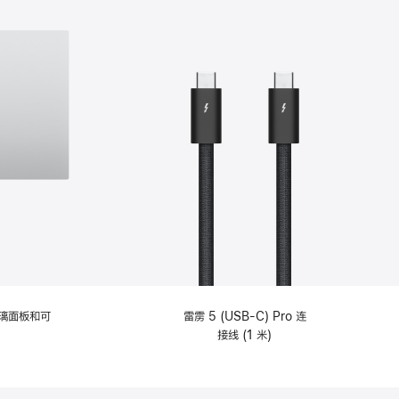
选
项)
理玻璃面板和可
雷雳 5 (USB-C) Pro 连
接线 (1 米)