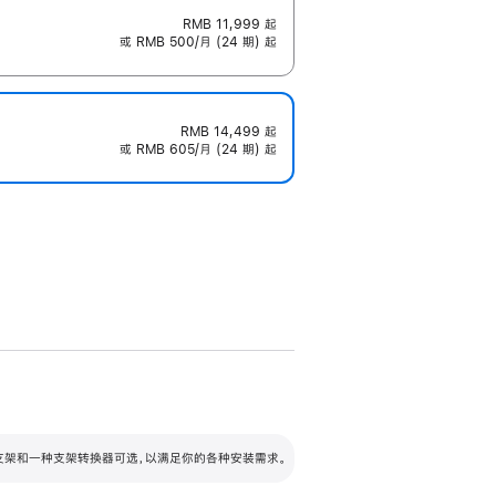
RMB 11,999
起
或 RMB 500/月 (24 期) 起
RMB 14,499
起
或 RMB 605/月 (24 期) 起
配可调倾斜度及高度的支架，额外增加 105
VESA 支架转换器
 有两种支架和一种支架转换器可选，以满足你的各种安装需求。
毫米的高度调节范围。
容的支架 (未随附)