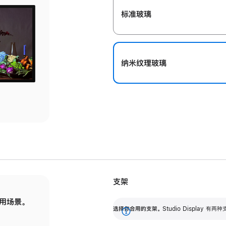
标准玻璃
纳米纹理玻璃
支架
用场景。
标配可调倾斜度的支架，提供 30 度的倾斜度
选
选择你合用的支架。
Studio Display
调节范围。
展