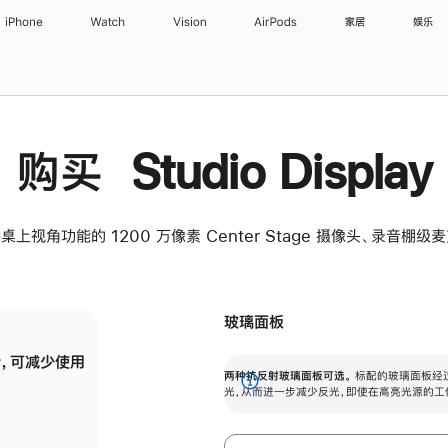
iPhone
Watch
Vision
AirPods
家居
娱乐
购买 Studio Display
桌上视角功能的 1200 万像素 Center Stage 摄像头、录音棚
玻璃面板
，可减少使用
纳米纹理玻璃面板可进一步减少反光，即使在
两种抗反射玻璃面板可选。
标配的玻璃面板经
。
有高亮光源的场所使用，也能保持出色画质。
展
光，从而进一步减少反光，即使在高亮光源的工
开