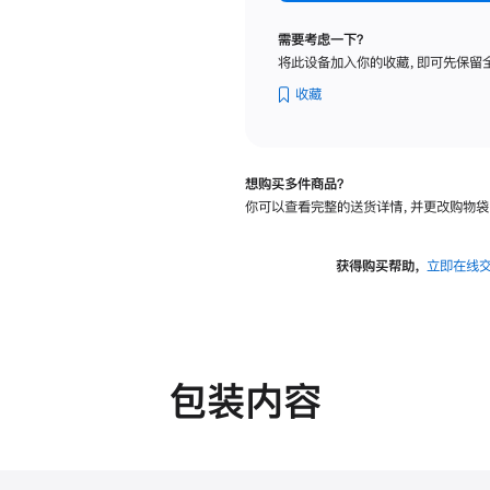
纳
米
需要考虑一下？
纹
将此设备加入你的收藏，即可先保留
理
玻
收藏
璃
面
板
想购买多件商品？
-
你可以查看完整的送货详情，并更改购物袋
可
调
倾
获得购买帮助，
立即在线
斜
度
的
支
架
包装内容
的
分
期
付
款