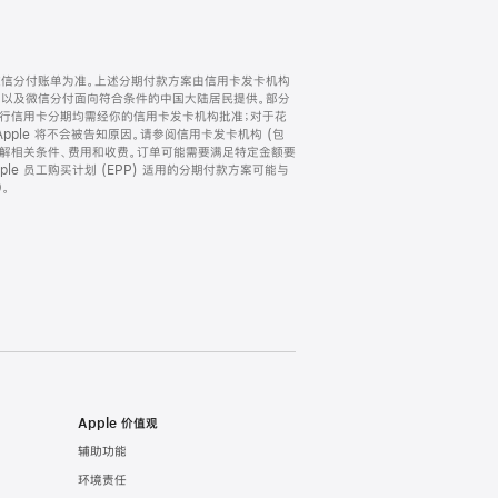
微信分付账单为准。上述分期付款方案由信用卡发卡机构
) 以及微信分付面向符合条件的中国大陆居民提供。部分
家。所有银行信用卡分期均需经你的信用卡发卡机构批准；对于花
ple 将不会被告知原因。请参阅信用卡发卡机构 (包
了解相关条件、费用和收费。订单可能需要满足特定金额要
e 员工购买计划 (EPP) 适用的分期付款方案可能与
。
Apple 价值观
辅助功能
环境责任