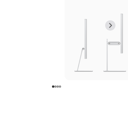
上
下
一
一
张
张
图
图
库
库
图
图
片
片
-
-
支
支
架
架