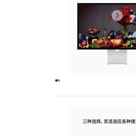
上
下
一
一
张
张
图
图
库
库
图
图
片
片
-
-
玻
玻
璃
璃
三种选择，灵活适应各种使
面
面
板
板