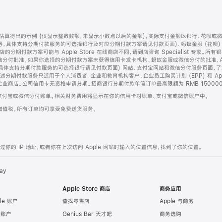
算得出的示例 (仅显示整数数额，未显示小数点以后的金额)，实际支付金额以银行、花呗或
等，具体支持分期付款服务的可选择银行及对应分期付款方案请见付款页面)、蚂蚁金服 (花呗
售店的分期付款方案可能与 Apple Store 在线商店不同，请到店咨询 Specialist 专
分付批准。如果你选择的分期付款方案未获得信用卡发卡机构、蚂蚁金服或微信分付的批准，Ap
具体支持分期付款服务的可选择银行请见付款页面) 网站、支付宝网站和微信分付服务页面，
期付款服务只适用于个人消费者。企业和教育机构客户、企业员工购买计划 (EPP) 和 Appl
企业商店。公司信用卡无资格申请分期。招商银行分期付款单笔订单最高限额为 RMB 150000
支付宝或微信分付账单。相关财务费用将显示在你的信用卡对账单、支付宝或微信账户中。
增值税。所有订单均可享受免费送货服务。
的 IP 地址，或者你在上次访问 Apple 网站时输入的位置信息，找到了你的位置。
ay
Apple Store 商店
商务应用
le 账户
查找零售店
Apple 与商务
e 账户
Genius Bar 天才吧
商务选购