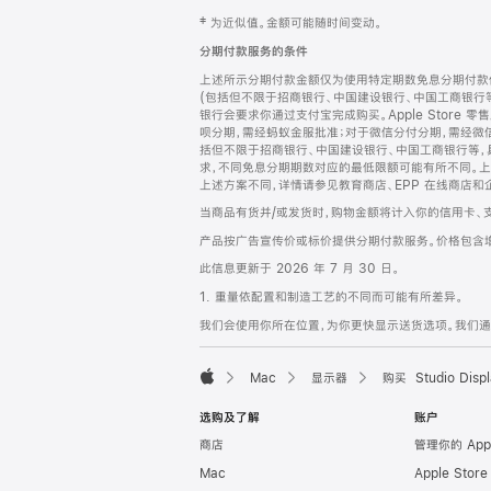
网
脚
‡ 为近似值。金额可能随时间变动。
注
页
分期付款服务的条件
页
上述所示分期付款金额仅为使用特定期数免息分期付款估
脚
(包括但不限于招商银行、中国建设银行、中国工商银行
银行会要求你通过支付宝完成购买。Apple Store 零
呗分期，需经蚂蚁金服批准；对于微信分付分期，需经微信
括但不限于招商银行、中国建设银行、中国工商银行等，
求，不同免息分期期数对应的最低限额可能有所不同。上述分
上述方案不同，详情请参见教育商店、EPP 在线商店和
当商品有货并/或发货时，购物金额将计入你的信用卡、
产品按广告宣传价或标价提供分期付款服务。价格包含
此信息更新于 2026 年 7 月 30 日。
1. 重量依配置和制造工艺的不同而可能有所差异。
我们会使用你所在位置，为你更快显示送货选项。我们通过你
Mac
显示器
购买 Studio Displ
Apple
选购及了解
账户
商店
管理你的 App
Mac
Apple Stor