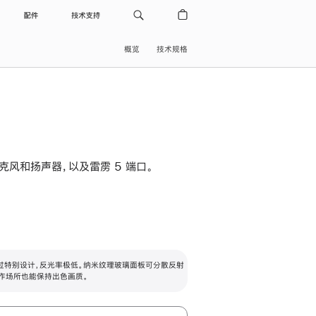
配件
技术支持
概览
技术规格
级麦克风和扬声器，以及雷雳 5 端口。
过特别设计，反光率极低。纳米纹理玻璃面板可分散反射
作场所也能保持出色画质。