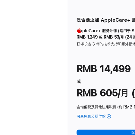
是否要添加 AppleCare+
AppleCare+ 服务计划 (适用于 Stu
RMB 1,249
或
RMB 53/月 (24 
获得长达 3 年的技术支持和意外损
RMB 14,499
或
RMB 605/月 (
含增值税及其他法定税费
：约 RMB 1
可享免息分期付款
(Studio
Display
-
添