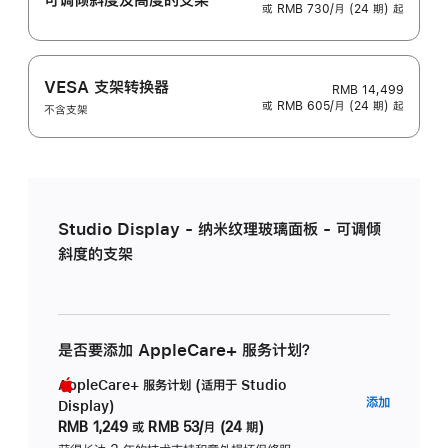
或 RMB 730/月 (24 期) 起
VESA 支架转换器
RMB 14,499
或 RMB 605/月 (24 期) 起
不含支架
Studio Display - 纳米纹理玻璃面板 - 可调倾
斜度的支架
是否要添加 AppleCare+ 服务计划？
AppleCare+ 服务计划 (适用于 Studio
AppleC
添加
Display)
服
RMB 1,249
或
RMB 53/月 (24 期)