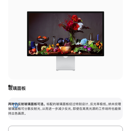
玻璃面板
两种抗反射玻璃面板可选。
标配的玻璃面板经过特别设计，反光率极低。纳米纹理
展
玻璃面板可分散反射光，从而进一步减少反光，即使在高亮光源的工作场所也能保
持出色画质。
开