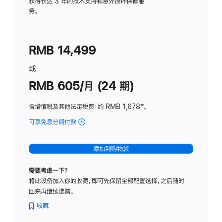
务
获得长达 3 年的技术支持和意外损坏保修服
务。
计
划
(适
RMB 14,499
用
于
或
Studio
RMB 605/月 (24 期)
Display
含增值税及其他法定税费
：约 RMB 1,678
脚
‡。
注
可享免息分期付款
(Studio
Display
-
添加到购物袋
纳
米
需要考虑一下？
纹
将此设备加入你的收藏，即可先保留全部配置选择，之后随时
理
回来再继续选购。
玻
璃
收藏
面