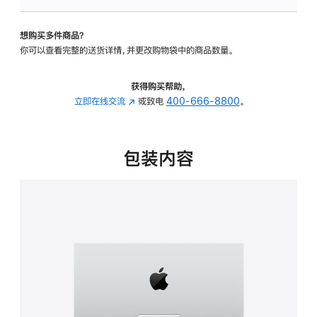
板
-
想购买多件商品？
可
你可以查看完整的送货详情，并更改购物袋中的商品数量。
调
倾
斜
获得购买帮助，
度
立即在线交流
(在
或致电
400-666-8800
。
的
新
支
窗
架
口
包装内容
的
中
分
打
期
开)
付
款
选
项)