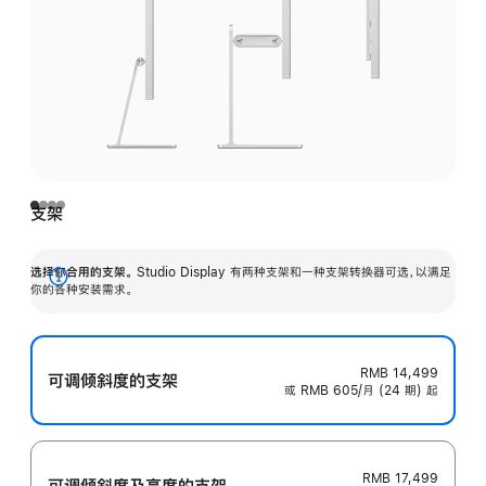
支架
选择你合用的支架。
Studio Display 有两种支架和一种支架转换器可选，以满足
展
你的各种安装需求。
开
RMB 14,499
可调倾斜度的支架
或 RMB 605/月 (24 期) 起
RMB 17,499
可调倾斜度及高‍度的支‍架