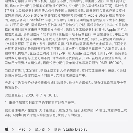
期付款方案由信用卡发卡机构 (包括但不限于招商银行、中国建设银行、中国工商银行
等，具体支持分期付款服务的可选择银行及对应分期付款方案请见付款页面)、蚂蚁金服
(花呗) 以及微信分付面向符合条件的中国大陆居民提供。部分银行会要求你通过支付
宝完成购买。Apple Store 零售店的分期付款方案可能与 Apple Store 在线商店不
同，请到店咨询 Specialist 专家。所有银行信用卡分期均需经你的信用卡发卡机构批
准；对于花呗分期，需经蚂蚁金服批准；对于微信分付分期，需经微信分付批准。如果你选
择的分期付款方案未获得信用卡发卡机构、蚂蚁金服或微信分付的批准，Apple 将不会
被告知原因。请参阅信用卡发卡机构 (包括但不限于招商银行、中国建设银行、中国工商
银行等，具体支持分期付款服务的可选择银行请见付款页面) 网站、支付宝网站和微信
分付服务页面，了解相关条件、费用和收费。订单可能需要满足特定金额要求，不同免息
分期期数对应的最低限额可能有所不同。上述分期付款服务只适用于个人消费者。企业
和教育机构客户、企业员工购买计划 (EPP) 和 Apple 员工购买计划 (EPP) 适用的分
期付款方案可能与上述方案不同，详情请参见教育商店、EPP 在线商店和企业商店。公
司信用卡无资格申请分期。招商银行分期付款单笔订单最高限额为 RMB 150000。
当商品有货并/或发货时，购物金额将计入你的信用卡、支付宝或微信分付账单。相关财
务费用将显示在你的信用卡对账单、支付宝或微信账户中。
产品按广告宣传价或标价提供分期付款服务。价格包含增值税。所有订单均可享受免费
送货服务。
此信息更新于 2026 年 7 月 30 日。
1. 重量依配置和制造工艺的不同而可能有所差异。
我们会使用你所在位置，为你更快显示送货选项。我们通过你的 IP 地址，或者你在上次
访问 Apple 网站时输入的位置信息，找到了你的位置。
Mac
显示器
购买 Studio Display