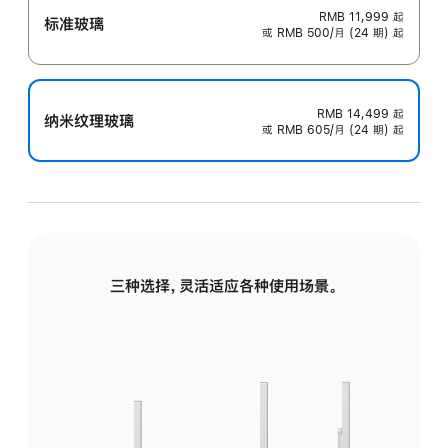
RMB 11,999
起
标准玻璃
或 RMB 500/月 (24 期) 起
RMB 14,499
起
纳米纹理玻璃
或 RMB 605/月 (24 期) 起
三种选择，灵活适应各种使用场景。
标