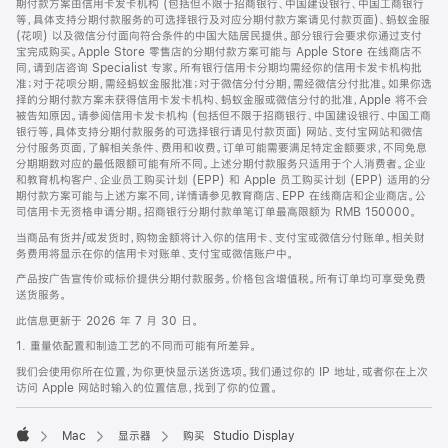
期付款方案由信用卡发卡机构 (包括但不限于招商银行、中国建设银行、中国工商银行
等，具体支持分期付款服务的可选择银行及对应分期付款方案请见付款页面)、蚂蚁金服
(花呗) 以及微信分付面向符合条件的中国大陆居民提供。部分银行会要求你通过支付
宝完成购买。Apple Store 零售店的分期付款方案可能与 Apple Store 在线商店不
同，请到店咨询 Specialist 专家。所有银行信用卡分期均需经你的信用卡发卡机构批
准；对于花呗分期，需经蚂蚁金服批准；对于微信分付分期，需经微信分付批准。如果你选
择的分期付款方案未获得信用卡发卡机构、蚂蚁金服或微信分付的批准，Apple 将不会
被告知原因。请参阅信用卡发卡机构 (包括但不限于招商银行、中国建设银行、中国工商
银行等，具体支持分期付款服务的可选择银行请见付款页面) 网站、支付宝网站和微信
分付服务页面，了解相关条件、费用和收费。订单可能需要满足特定金额要求，不同免息
分期期数对应的最低限额可能有所不同。上述分期付款服务只适用于个人消费者。企业
和教育机构客户、企业员工购买计划 (EPP) 和 Apple 员工购买计划 (EPP) 适用的分
期付款方案可能与上述方案不同，详情请参见教育商店、EPP 在线商店和企业商店。公
司信用卡无资格申请分期。招商银行分期付款单笔订单最高限额为 RMB 150000。
当商品有货并/或发货时，购物金额将计入你的信用卡、支付宝或微信分付账单。相关财
务费用将显示在你的信用卡对账单、支付宝或微信账户中。
产品按广告宣传价或标价提供分期付款服务。价格包含增值税。所有订单均可享受免费
送货服务。
此信息更新于 2026 年 7 月 30 日。
1. 重量依配置和制造工艺的不同而可能有所差异。
我们会使用你所在位置，为你更快显示送货选项。我们通过你的 IP 地址，或者你在上次
访问 Apple 网站时输入的位置信息，找到了你的位置。
Mac
显示器
购买 Studio Display