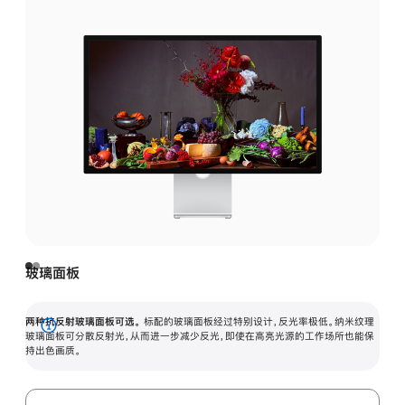
玻璃面板
两种抗反射玻璃面板可选。
标配的玻璃面板经过特别设计，反光率极低。纳米纹理
展
玻璃面板可分散反射光，从而进一步减少反光，即使在高亮光源的工作场所也能保
持出色画质。
开