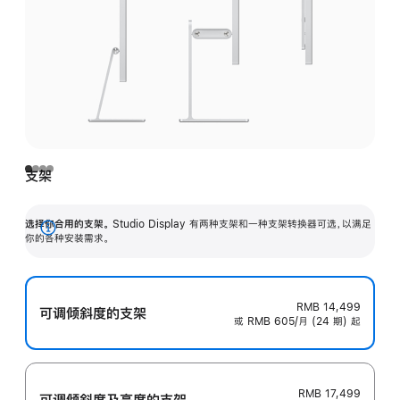
支架
选择你合用的支架。
Studio Display 有两种支架和一种支架转换器可选，以满足
展
你的各种安装需求。
开
RMB 14,499
可调倾斜度的支架
或 RMB 605/月 (24 期) 起
RMB 17,499
可调倾斜度及高‍度的支‍架