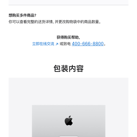
板
-
想购买多件商品？
可
你可以查看完整的送货详情，并更改购物袋中的商品数量。
调
倾
斜
获得购买帮助，
度
立即在线交流
(在
或致电
400-666-8800
。
的
新
支
窗
架
口
包装内容
的
中
分
打
期
开)
付
款
选
项)