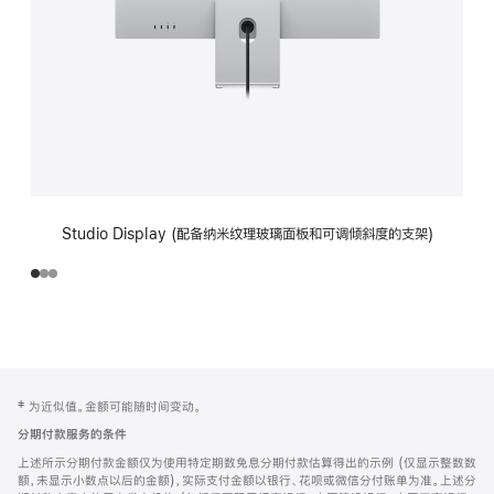
Studio Display (配备纳米纹理玻璃面板和可调倾斜度的支架)
网
脚
‡ 为近似值。金额可能随时间变动。
注
页
分期付款服务的条件
页
上述所示分期付款金额仅为使用特定期数免息分期付款估算得出的示例 (仅显示整数数
脚
额，未显示小数点以后的金额)，实际支付金额以银行、花呗或微信分付账单为准。上述分