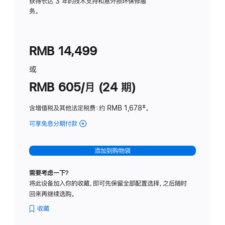
务
获得长达 3 年的技术支持和意外损坏保修服
务。
计
划
(适
RMB 14,499
用
于
或
Studio
RMB 605/月 (24 期)
Display
含增值税及其他法定税费
：约 RMB 1,678
脚
‡。
注
可享免息分期付款
(Studio
Display
-
添加到购物袋
纳
米
需要考虑一下？
纹
将此设备加入你的收藏，即可先保留全部配置选择，之后随时
理
回来再继续选购。
玻
璃
收藏
面