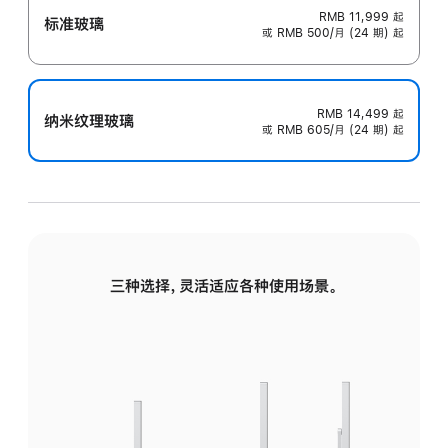
RMB 11,999
起
标准玻璃
或 RMB 500/月 (24 期) 起
RMB 14,499
起
纳米纹理玻璃
或 RMB 605/月 (24 期) 起
三种选择，灵活适应各种使用场景。
标