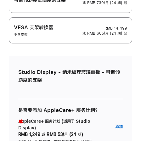
或 RMB 730/月 (24 期) 起
VESA 支架转换器
RMB 14,499
或 RMB 605/月 (24 期) 起
不含支架
Studio Display - 纳米纹理玻璃面板 - 可调倾
斜度的支架
是否要添加 AppleCare+ 服务计划？
AppleCare+ 服务计划 (适用于 Studio
AppleC
添加
Display)
服
RMB 1,249
或
RMB 53/月 (24 期)