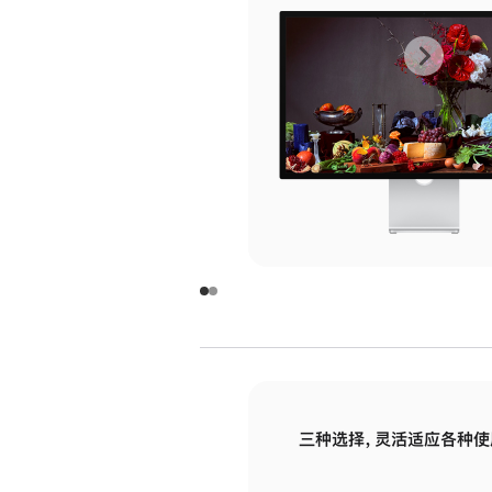
上
下
一
一
张
张
图
图
库
库
图
图
片
片
-
-
玻
玻
璃
璃
三种选择，灵活适应各种使
面
面
板
板