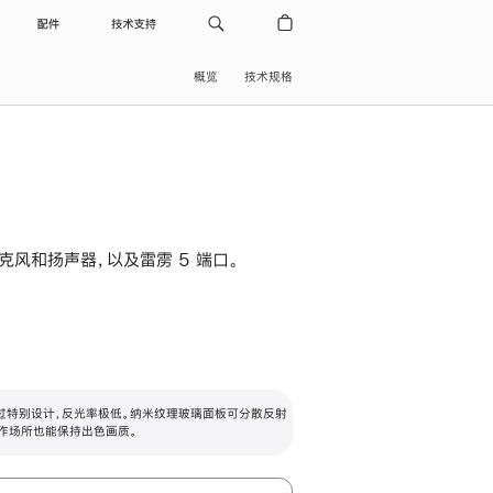
配件
技术支持
概览
技术规格
级麦克风和扬声器，以及雷雳 5 端口。
过特别设计，反光率极低。纳米纹理玻璃面板可分散反射
作场所也能保持出色画质。