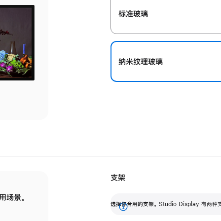
标准玻璃
纳米纹理玻璃
支架
用场景。
标配可调倾斜度的支架，提供 30 度的倾斜度
选
选择你合用的支架。
Studio Display
调节范围。
展