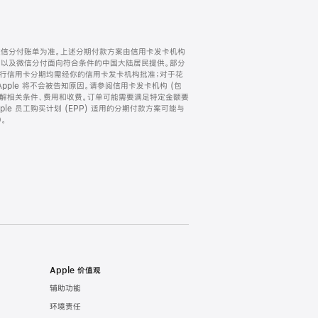
微信分付账单为准。上述分期付款方案由信用卡发卡机构
) 以及微信分付面向符合条件的中国大陆居民提供。部分
家。所有银行信用卡分期均需经你的信用卡发卡机构批准；对于花
ple 将不会被告知原因。请参阅信用卡发卡机构 (包
了解相关条件、费用和收费。订单可能需要满足特定金额要
e 员工购买计划 (EPP) 适用的分期付款方案可能与
。
Apple 价值观
辅助功能
环境责任