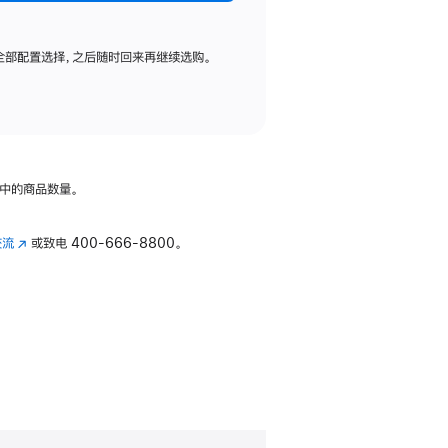
全部配置选择，之后随时回来再继续选购。
中的商品数量。
交流
(在
或致电
400-666-8800。
新
窗
口
中
打
开)