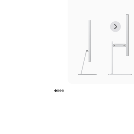
上
下
一
一
张
张
图
图
库
库
图
图
片
片
-
-
支
支
架
架