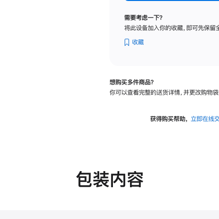
纳
米
需要考虑一下？
纹
将此设备加入你的收藏，即可先保留
理
玻
收藏
璃
面
板
想购买多件商品？
-
你可以查看完整的送货详情，并更改购物袋
可
调
倾
获得购买帮助，
立即在线
斜
度
的
支
架
包装内容
的
分
期
付
款