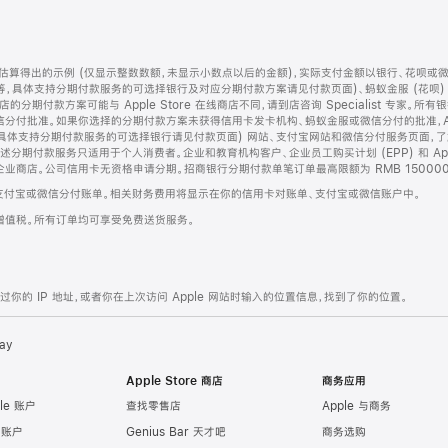
算得出的示例 (仅显示整数数额，未显示小数点以后的金额)，实际支付金额以银行、花呗或
等，具体支持分期付款服务的可选择银行及对应分期付款方案请见付款页面)、蚂蚁金服 (花呗
售店的分期付款方案可能与 Apple Store 在线商店不同，请到店咨询 Specialist 专
分付批准。如果你选择的分期付款方案未获得信用卡发卡机构、蚂蚁金服或微信分付的批准，Ap
具体支持分期付款服务的可选择银行请见付款页面) 网站、支付宝网站和微信分付服务页面，
期付款服务只适用于个人消费者。企业和教育机构客户、企业员工购买计划 (EPP) 和 Appl
企业商店。公司信用卡无资格申请分期。招商银行分期付款单笔订单最高限额为 RMB 150000
支付宝或微信分付账单。相关财务费用将显示在你的信用卡对账单、支付宝或微信账户中。
增值税。所有订单均可享受免费送货服务。
的 IP 地址，或者你在上次访问 Apple 网站时输入的位置信息，找到了你的位置。
ay
Apple Store 商店
商务应用
le 账户
查找零售店
Apple 与商务
e 账户
Genius Bar 天才吧
商务选购