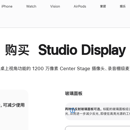
iPhone
Watch
Vision
AirPods
家居
娱乐
购买 Studio Display
桌上视角功能的 1200 万像素 Center Stage 摄像头、录音棚
玻璃面板
，可减少使用
纳米纹理玻璃面板可进一步减少反光，即使在
两种抗反射玻璃面板可选。
标配的玻璃面板经
。
有高亮光源的场所使用，也能保持出色画质。
展
光，从而进一步减少反光，即使在高亮光源的工
开