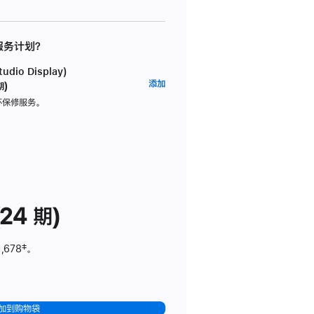
 服务计划？
dio Display)
AppleCare+
添加
期)
服
坏保修服务。
务
计
划
(适
用
于
24 期)
Studio
Display)
,678
脚
‡。
注
加到购物袋