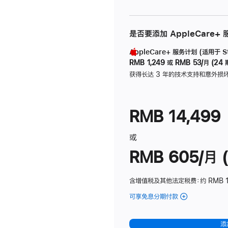
是否要添加 AppleCare+
AppleCare+ 服务计划 (适用于 Stu
RMB 1,249
或
RMB 53/月 (24 
获得长达 3 年的技术支持和意外损
RMB 14,499
或
RMB 605/月 (
含增值税及其他法定税费
：约 RMB 1
可享免息分期付款
(Studio
Display
-
添