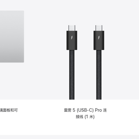
选
项)
理玻璃面板和可
雷雳 5 (USB-C) Pro 连
接线 (1 米)