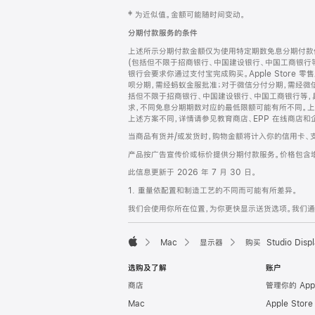
网
脚
‡ 为近似值。金额可能随时间变动。
注
页
分期付款服务的条件
页
上述所示分期付款金额仅为使用特定期数免息分期付款估
脚
(包括但不限于招商银行、中国建设银行、中国工商银行
银行会要求你通过支付宝完成购买。Apple Store 零
呗分期，需经蚂蚁金服批准；对于微信分付分期，需经微信
括但不限于招商银行、中国建设银行、中国工商银行等，
求，不同免息分期期数对应的最低限额可能有所不同。上述分
上述方案不同，详情请参见教育商店、EPP 在线商店和
当商品有货并/或发货时，购物金额将计入你的信用卡、
产品按广告宣传价或标价提供分期付款服务。价格包含
此信息更新于 2026 年 7 月 30 日。
1. 重量依配置和制造工艺的不同而可能有所差异。
我们会使用你所在位置，为你更快显示送货选项。我们通过你
Mac
显示器
购买 Studio Displ
Apple
选购及了解
账户
商店
管理你的 App
Mac
Apple Stor