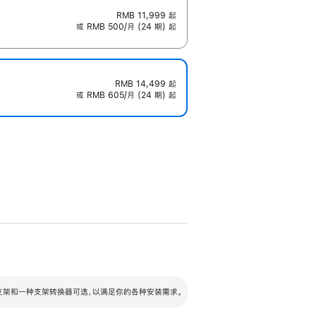
RMB 11,999
起
或 RMB 500/月 (24 期) 起
RMB 14,499
起
或 RMB 605/月 (24 期) 起
配可调倾斜度及高度的支架，额外增加 105
VESA 支架转换器
 有两种支架和一种支架转换器可选，以满足你的各种安装需求。
毫米的高度调节范围。
容的支架 (未随附)