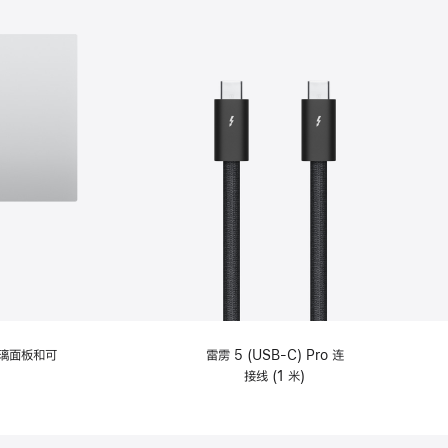
选
项)
理玻璃面板和可
雷雳 5 (USB-C) Pro 连
接线 (1 米)