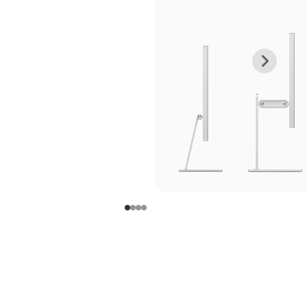
上
下
一
一
张
张
图
图
库
库
图
图
片
片
-
-
支
支
架
架