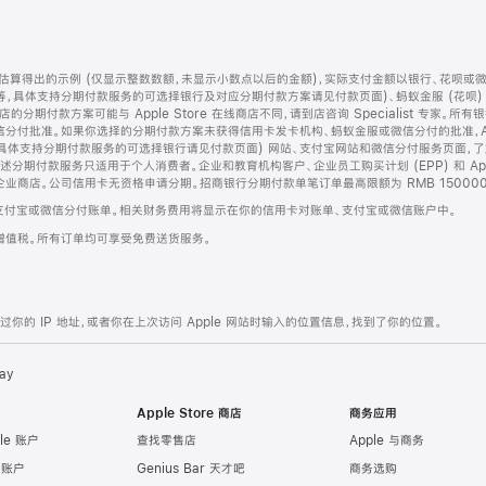
算得出的示例 (仅显示整数数额，未显示小数点以后的金额)，实际支付金额以银行、花呗或
等，具体支持分期付款服务的可选择银行及对应分期付款方案请见付款页面)、蚂蚁金服 (花呗
售店的分期付款方案可能与 Apple Store 在线商店不同，请到店咨询 Specialist 专
分付批准。如果你选择的分期付款方案未获得信用卡发卡机构、蚂蚁金服或微信分付的批准，Ap
具体支持分期付款服务的可选择银行请见付款页面) 网站、支付宝网站和微信分付服务页面，
期付款服务只适用于个人消费者。企业和教育机构客户、企业员工购买计划 (EPP) 和 Appl
企业商店。公司信用卡无资格申请分期。招商银行分期付款单笔订单最高限额为 RMB 150000
支付宝或微信分付账单。相关财务费用将显示在你的信用卡对账单、支付宝或微信账户中。
增值税。所有订单均可享受免费送货服务。
的 IP 地址，或者你在上次访问 Apple 网站时输入的位置信息，找到了你的位置。
ay
Apple Store 商店
商务应用
le 账户
查找零售店
Apple 与商务
e 账户
Genius Bar 天才吧
商务选购