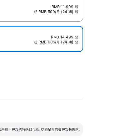
RMB 11,999
起
或 RMB 500/月 (24 期) 起
RMB 14,499
起
或 RMB 605/月 (24 期) 起
配可调倾斜度及高度的支架，额外增加 105
VESA 支架转换器
 有两种支架和一种支架转换器可选，以满足你的各种安装需求。
毫米的高度调节范围。
容的支架 (未随附)