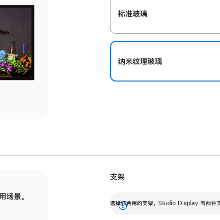
标准玻璃
纳米纹理玻璃
支架
用场景。
标配可调倾斜度的支架，提供 30 度的倾斜度
选
选择你合用的支架。
Studio Display
调节范围。
展