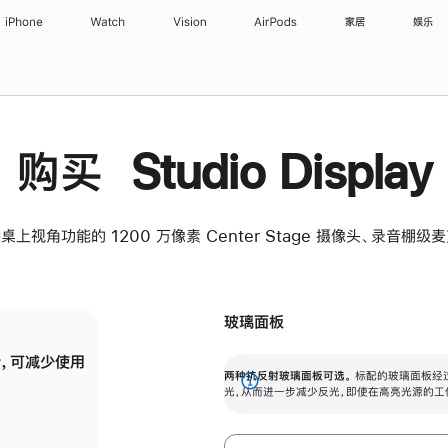
iPhone
Watch
Vision
AirPods
家居
娱乐
购买 Studio Display
桌上视角功能的 1200 万像素 Center Stage 摄像头、录音棚
玻璃面板
，可减少使用
纳米纹理玻璃面板可进一步减少反光，即使在
两种抗反射玻璃面板可选。
标配的玻璃面板经
。
有高亮光源的场所使用，也能保持出色画质。
展
光，从而进一步减少反光，即使在高亮光源的工
开