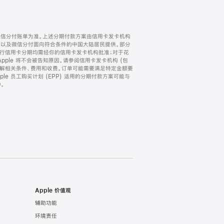
微信分付账单为准。上述分期付款方案由信用卡发卡机构
) 以及微信分付面向符合条件的中国大陆居民提供。部分
家。所有银行信用卡分期均需经你的信用卡发卡机构批准；对于花
ple 将不会被告知原因。请参阅信用卡发卡机构 (包
了解相关条件、费用和收费。订单可能需要满足特定金额要
e 员工购买计划 (EPP) 适用的分期付款方案可能与
。
Apple 价值观
辅助功能
环境责任