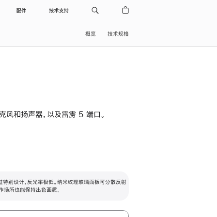
配件
技术支持
概览
技术规格
级麦克风和扬声器，以及雷雳 5 端口。
过特别设计，反光率极低。纳米纹理玻璃面板可分散反射
作场所也能保持出色画质。