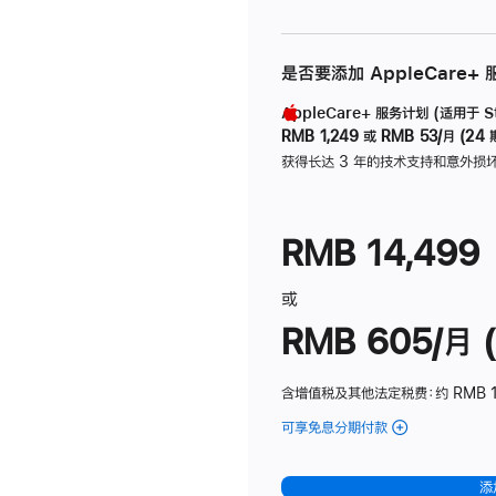
是否要添加 AppleCare+
AppleCare+ 服务计划 (适用于 Stu
RMB 1,249
或
RMB 53/月 (24 
获得长达 3 年的技术支持和意外损
RMB 14,499
或
RMB 605/月 (
含增值税及其他法定税费
：约 RMB 1
可享免息分期付款
(Studio
Display
-
添