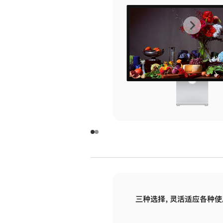
上
下
一
一
张
张
图
图
库
库
图
图
片
片
-
-
玻
玻
璃
璃
三种选择，灵活适应各种使
面
面
板
板