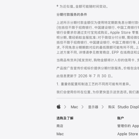
网
脚
‡ 为近似值。金额可能随时间变动。
注
页
分期付款服务的条件
页
上述所示分期付款金额仅为使用特定期数免息分期付款估
脚
(包括但不限于招商银行、中国建设银行、中国工商银行
银行会要求你通过支付宝完成购买。Apple Store 零
呗分期，需经蚂蚁金服批准；对于微信分付分期，需经微信
括但不限于招商银行、中国建设银行、中国工商银行等，
求，不同免息分期期数对应的最低限额可能有所不同。上述分
上述方案不同，详情请参见教育商店、EPP 在线商店和
当商品有货并/或发货时，购物金额将计入你的信用卡、
产品按广告宣传价或标价提供分期付款服务。价格包含
此信息更新于 2026 年 7 月 30 日。
1. 重量依配置和制造工艺的不同而可能有所差异。
我们会使用你所在位置，为你更快显示送货选项。我们通过你
Mac
显示器
购买 Studio Displ
Apple
选购及了解
账户
商店
管理你的 App
Mac
Apple Stor