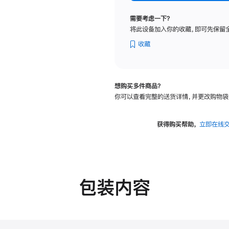
纳
米
需要考虑一下？
纹
将此设备加入你的收藏，即可先保留
理
玻
收藏
璃
面
板
想购买多件商品？
-
你可以查看完整的送货详情，并更改购物袋
可
调
倾
获得购买帮助，
立即在线
斜
度
的
支
架
包装内容
的
分
期
付
款