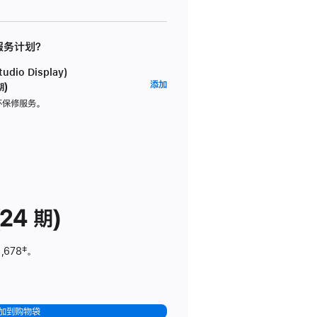
 服务计划？
dio Display)
AppleCare+
添加
期)
服
坏保修服务。
务
计
划
(适
用
于
24 期)
Studio
Display)
,678
脚
‡。
注
加到购物袋