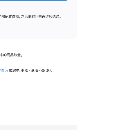
全部配置选择，之后随时回来再继续选购。
中的商品数量。
交流
(在
或致电
400-666-8800。
新
窗
口
中
打
开)