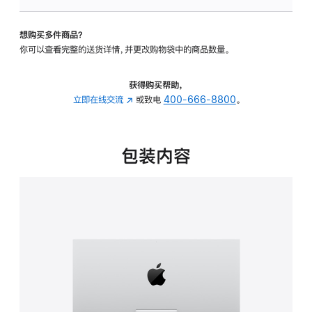
板
-
想购买多件商品？
可
你可以查看完整的送货详情，并更改购物袋中的商品数量。
调
倾
斜
获得购买帮助，
度
立即在线交流
(在
或致电
400-666-8800
。
的
新
支
窗
架
口
包装内容
的
中
分
打
期
开)
付
款
选
项)