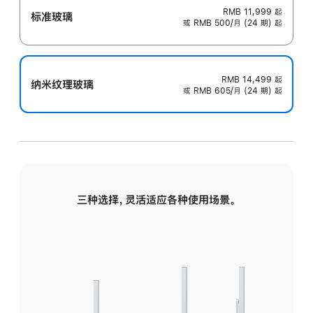
RMB 11,999
起
标准玻璃
或 RMB 500/月 (24 期) 起
RMB 14,499
起
纳米纹理玻璃
或 RMB 605/月 (24 期) 起
三种选择，灵活适应各种使用场景。
标