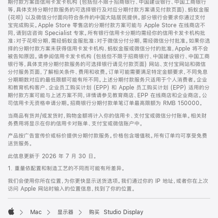
期付款方案由信用卡发卡机构 (包括但不限于招商银行、中国建设银行、中国工商银行
等，具体支持分期付款服务的可选择银行及对应分期付款方案请见付款页面)、蚂蚁金服
(花呗) 以及微信分付面向符合条件的中国大陆居民提供。部分银行会要求你通过支付
宝完成购买。Apple Store 零售店的分期付款方案可能与 Apple Store 在线商店不
同，请到店咨询 Specialist 专家。所有银行信用卡分期均需经你的信用卡发卡机构批
准；对于花呗分期，需经蚂蚁金服批准；对于微信分付分期，需经微信分付批准。如果你选
择的分期付款方案未获得信用卡发卡机构、蚂蚁金服或微信分付的批准，Apple 将不会
被告知原因。请参阅信用卡发卡机构 (包括但不限于招商银行、中国建设银行、中国工商
银行等，具体支持分期付款服务的可选择银行请见付款页面) 网站、支付宝网站和微信
分付服务页面，了解相关条件、费用和收费。订单可能需要满足特定金额要求，不同免息
分期期数对应的最低限额可能有所不同。上述分期付款服务只适用于个人消费者。企业
和教育机构客户、企业员工购买计划 (EPP) 和 Apple 员工购买计划 (EPP) 适用的分
期付款方案可能与上述方案不同，详情请参见教育商店、EPP 在线商店和企业商店。公
司信用卡无资格申请分期。招商银行分期付款单笔订单最高限额为 RMB 150000。
当商品有货并/或发货时，购物金额将计入你的信用卡、支付宝或微信分付账单。相关财
务费用将显示在你的信用卡对账单、支付宝或微信账户中。
产品按广告宣传价或标价提供分期付款服务。价格包含增值税。所有订单均可享受免费
送货服务。
此信息更新于 2026 年 7 月 30 日。
1. 重量依配置和制造工艺的不同而可能有所差异。
我们会使用你所在位置，为你更快显示送货选项。我们通过你的 IP 地址，或者你在上次
访问 Apple 网站时输入的位置信息，找到了你的位置。
Mac
显示器
购买 Studio Display