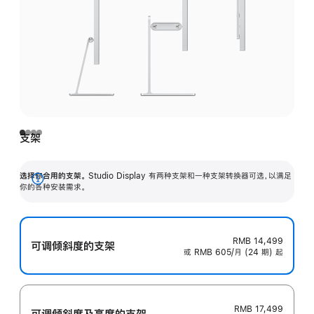
支架
选择你合用的支架。
Studio Display 有两种支架和一种支架转换器可选，以满足
展
你的各种安装需求。
开
RMB 14,499
可调倾斜度的支架
或 RMB 605/月 (24 期) 起
RMB 17,499
可调倾斜度及高‍度的支‍架