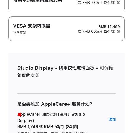
或 RMB 730/月 (24 期) 起
VESA 支架转换器
RMB 14,499
或 RMB 605/月 (24 期) 起
不含支架
Studio Display - 纳米纹理玻璃面板 - 可调倾
斜度的支架
是否要添加 AppleCare+ 服务计划？
AppleCare+ 服务计划 (适用于 Studio
AppleC
添加
Display)
服
RMB 1,249
或
RMB 53/月 (24 期)