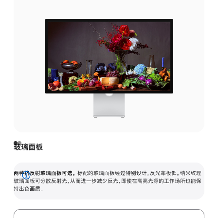
玻璃面板
两种抗反射玻璃面板可选。
标配的玻璃面板经过特别设计，反光率极低。纳米纹理
展
玻璃面板可分散反射光，从而进一步减少反光，即使在高亮光源的工作场所也能保
持出色画质。
开