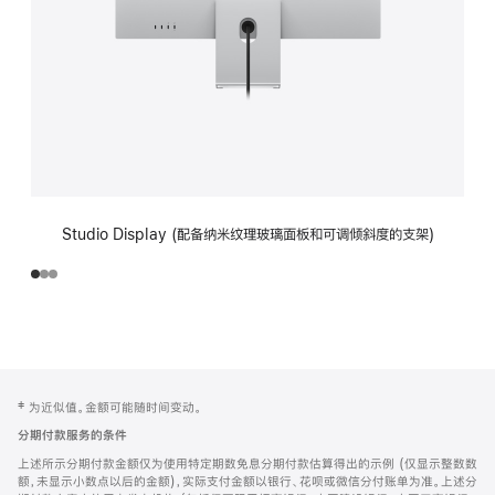
Studio Display (配备纳米纹理玻璃面板和可调倾斜度的支架)
网
脚
‡ 为近似值。金额可能随时间变动。
注
页
分期付款服务的条件
页
上述所示分期付款金额仅为使用特定期数免息分期付款估算得出的示例 (仅显示整数数
脚
额，未显示小数点以后的金额)，实际支付金额以银行、花呗或微信分付账单为准。上述分