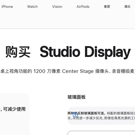
iPhone
Watch
Vision
AirPods
家居
娱乐
购买 Studio Display
桌上视角功能的 1200 万像素 Center Stage 摄像头、录音棚
玻璃面板
，可减少使用
纳米纹理玻璃面板可进一步减少反光，即使在
两种抗反射玻璃面板可选。
标配的玻璃面板经
。
有高亮光源的场所使用，也能保持出色画质。
展
光，从而进一步减少反光，即使在高亮光源的工
开