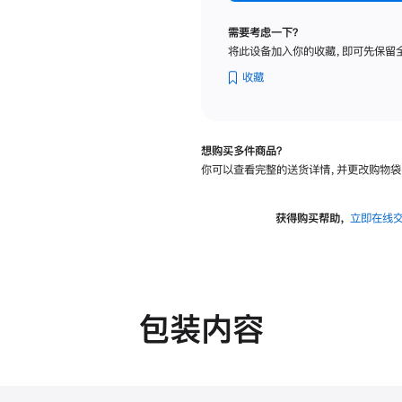
纳
米
需要考虑一下？
纹
将此设备加入你的收藏，即可先保留
理
玻
收藏
璃
面
板
想购买多件商品？
-
你可以查看完整的送货详情，并更改购物袋
可
调
倾
获得购买帮助，
立即在线
斜
度
的
支
架
包装内容
的
分
期
付
款