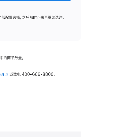
全部配置选择，之后随时回来再继续选购。
中的商品数量。
交流
(在
或致电
400-666-8800。
新
窗
口
中
打
开)