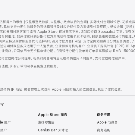
算得出的示例 (仅显示整数数额，未显示小数点以后的金额)，实际支付金额以银行、花呗或
等，具体支持分期付款服务的可选择银行及对应分期付款方案请见付款页面)、蚂蚁金服 (花呗
售店的分期付款方案可能与 Apple Store 在线商店不同，请到店咨询 Specialist 专
分付批准。如果你选择的分期付款方案未获得信用卡发卡机构、蚂蚁金服或微信分付的批准，Ap
具体支持分期付款服务的可选择银行请见付款页面) 网站、支付宝网站和微信分付服务页面，
期付款服务只适用于个人消费者。企业和教育机构客户、企业员工购买计划 (EPP) 和 Appl
企业商店。公司信用卡无资格申请分期。招商银行分期付款单笔订单最高限额为 RMB 150000
支付宝或微信分付账单。相关财务费用将显示在你的信用卡对账单、支付宝或微信账户中。
增值税。所有订单均可享受免费送货服务。
的 IP 地址，或者你在上次访问 Apple 网站时输入的位置信息，找到了你的位置。
ay
Apple Store 商店
商务应用
le 账户
查找零售店
Apple 与商务
e 账户
Genius Bar 天才吧
商务选购