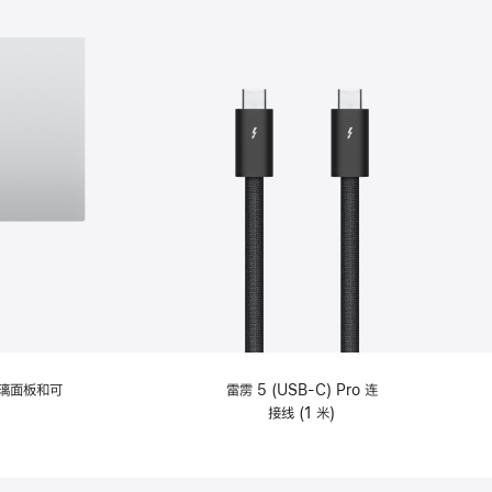
选
项)
理玻璃面板和可
雷雳 5 (USB-C) Pro 连
接线 (1 米)