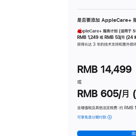
是否要添加 AppleCare+
AppleCare+ 服务计划 (适用于 Stu
RMB 1,249
或
RMB 53/月 (24 
获得长达 3 年的技术支持和意外损
RMB 14,499
或
RMB 605/月 (
含增值税及其他法定税费
：约 RMB 1
可享免息分期付款
(Studio
Display
-
添