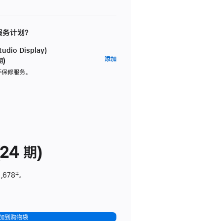
 服务计划？
dio Display)
AppleCare+
添加
期)
服
坏保修服务。
务
计
划
(适
用
于
24 期)
Studio
Display)
,678
脚
‡。
注
加到购物袋