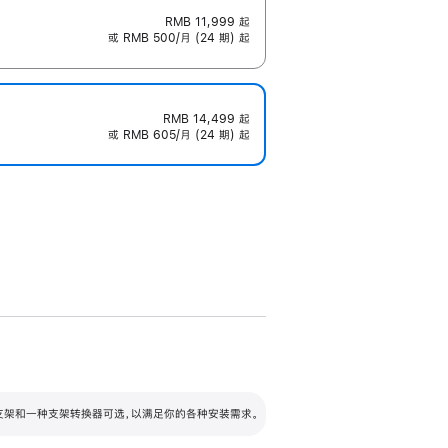
RMB 11,999
起
或 RMB 500/月 (24 期) 起
RMB 14,499
起
或 RMB 605/月 (24 期) 起
配可调倾斜度及高度的支架，额外增加 105
VESA 支架转换器
 有两种支架和一种支架转换器可选，以满足你的各种安装需求。
毫米的高度调节范围。
容的支架 (未随附)