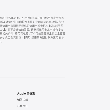
微信分付账单为准。上述分期付款方案由信用卡发卡机构
) 以及微信分付面向符合条件的中国大陆居民提供。部分
家。所有银行信用卡分期均需经你的信用卡发卡机构批准；对于花
ple 将不会被告知原因。请参阅信用卡发卡机构 (包
了解相关条件、费用和收费。订单可能需要满足特定金额要
e 员工购买计划 (EPP) 适用的分期付款方案可能与
。
Apple 价值观
辅助功能
环境责任