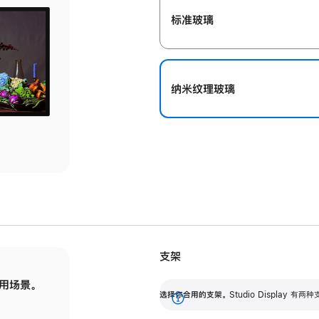
标准玻璃
纳米纹理玻璃
支架
用场景。
标配可调倾斜度的支架，提供 30 度的倾斜度
选
选择你合用的支架。
Studio Display
调节范围。
展