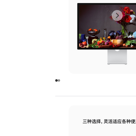
上
下
一
一
张
张
图
图
库
库
图
图
片
片
-
-
玻
玻
璃
璃
三种选择，灵活适应各种使
面
面
板
板