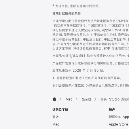
网
脚
‡ 为近似值。金额可能随时间变动。
注
页
分期付款服务的条件
页
上述所示分期付款金额仅为使用特定期数免息分期付款估
脚
(包括但不限于招商银行、中国建设银行、中国工商银行
银行会要求你通过支付宝完成购买。Apple Store 零
呗分期，需经蚂蚁金服批准；对于微信分付分期，需经微信
括但不限于招商银行、中国建设银行、中国工商银行等，
求，不同免息分期期数对应的最低限额可能有所不同。上述分
上述方案不同，详情请参见教育商店、EPP 在线商店和
当商品有货并/或发货时，购物金额将计入你的信用卡、
产品按广告宣传价或标价提供分期付款服务。价格包含
此信息更新于 2026 年 7 月 30 日。
1. 重量依配置和制造工艺的不同而可能有所差异。
我们会使用你所在位置，为你更快显示送货选项。我们通过你
Mac
显示器
购买 Studio Displ
Apple
选购及了解
账户
商店
管理你的 App
Mac
Apple Stor