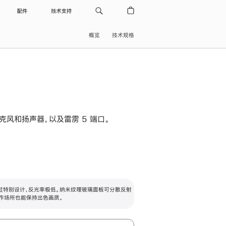
配件
技术支持
概览
技术规格
级麦克风和扬声器，以及雷雳 5 端口。
过特别设计，反光率极低。纳米纹理玻璃面板可分散反射
作场所也能保持出色画质。