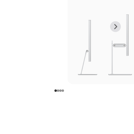
上
下
一
一
张
张
图
图
库
库
图
图
片
片
-
-
支
支
架
架