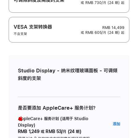
或 RMB 730/月 (24 期) 起
VESA 支架转换器
RMB 14,499
或 RMB 605/月 (24 期) 起
不含支架
Studio Display - 纳米纹理玻璃面板 - 可调倾
斜度的支架
是否要添加 AppleCare+ 服务计划？
AppleCare+ 服务计划 (适用于 Studio
AppleC
添加
Display)
服
RMB 1,249
或
RMB 53/月 (24 期)