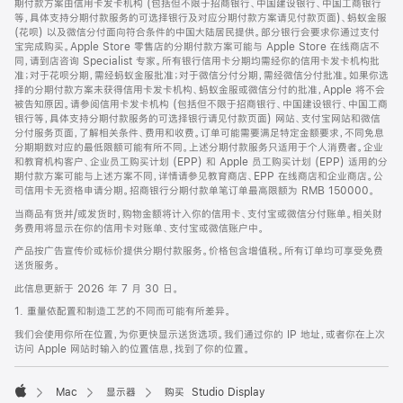
期付款方案由信用卡发卡机构 (包括但不限于招商银行、中国建设银行、中国工商银行
等，具体支持分期付款服务的可选择银行及对应分期付款方案请见付款页面)、蚂蚁金服
(花呗) 以及微信分付面向符合条件的中国大陆居民提供。部分银行会要求你通过支付
宝完成购买。Apple Store 零售店的分期付款方案可能与 Apple Store 在线商店不
同，请到店咨询 Specialist 专家。所有银行信用卡分期均需经你的信用卡发卡机构批
准；对于花呗分期，需经蚂蚁金服批准；对于微信分付分期，需经微信分付批准。如果你选
择的分期付款方案未获得信用卡发卡机构、蚂蚁金服或微信分付的批准，Apple 将不会
被告知原因。请参阅信用卡发卡机构 (包括但不限于招商银行、中国建设银行、中国工商
银行等，具体支持分期付款服务的可选择银行请见付款页面) 网站、支付宝网站和微信
分付服务页面，了解相关条件、费用和收费。订单可能需要满足特定金额要求，不同免息
分期期数对应的最低限额可能有所不同。上述分期付款服务只适用于个人消费者。企业
和教育机构客户、企业员工购买计划 (EPP) 和 Apple 员工购买计划 (EPP) 适用的分
期付款方案可能与上述方案不同，详情请参见教育商店、EPP 在线商店和企业商店。公
司信用卡无资格申请分期。招商银行分期付款单笔订单最高限额为 RMB 150000。
当商品有货并/或发货时，购物金额将计入你的信用卡、支付宝或微信分付账单。相关财
务费用将显示在你的信用卡对账单、支付宝或微信账户中。
产品按广告宣传价或标价提供分期付款服务。价格包含增值税。所有订单均可享受免费
送货服务。
此信息更新于 2026 年 7 月 30 日。
1. 重量依配置和制造工艺的不同而可能有所差异。
我们会使用你所在位置，为你更快显示送货选项。我们通过你的 IP 地址，或者你在上次
访问 Apple 网站时输入的位置信息，找到了你的位置。
Mac
显示器
购买 Studio Display