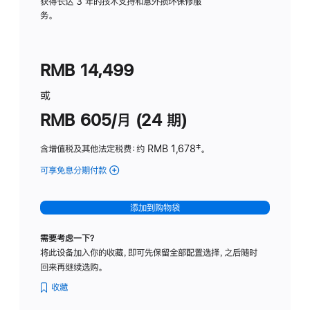
务
获得长达 3 年的技术支持和意外损坏保修服
务。
计
划
(适
RMB 14,499
用
于
或
Studio
RMB 605/月 (24 期)
Display
含增值税及其他法定税费
：约 RMB 1,678
脚
‡。
注
可享免息分期付款
(Studio
Display
-
添加到购物袋
纳
米
需要考虑一下？
纹
将此设备加入你的收藏，即可先保留全部配置选择，之后随时
理
回来再继续选购。
玻
璃
收藏
面