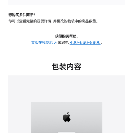
板
-
想购买多件商品？
可
你可以查看完整的送货详情，并更改购物袋中的商品数量。
调
倾
斜
获得购买帮助，
度
立即在线交流
(在
或致电
400-666-8800
。
的
新
支
窗
架
口
包装内容
的
中
分
打
期
开)
付
款
选
项)