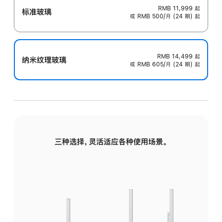
RMB 11,999
起
标准玻璃
或 RMB 500/月 (24 期) 起
RMB 14,499
起
纳米纹理玻璃
或 RMB 605/月 (24 期) 起
三种选择，灵活适应各种使用场景。
标