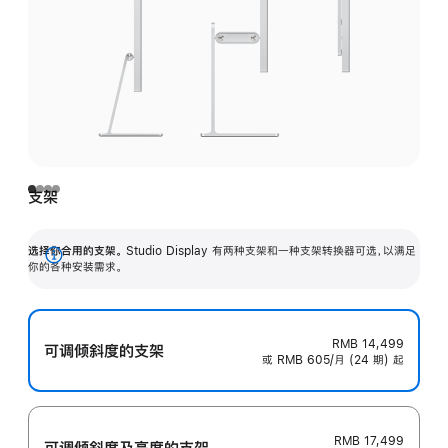
支架
选择你合用的支架。
Studio Display 有两种支架和一种支架转换器可选，以满足
展
你的各种安装需求。
开
RMB 14,499
可调倾斜度的支架
或 RMB 605/月 (24 期) 起
RMB 17,499
可调倾斜度及高‍度的支‍架