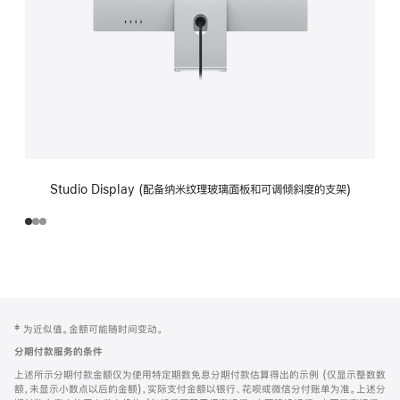
Studio Display (配备纳米纹理玻璃面板和可调倾斜度的支架)
网
脚
‡ 为近似值。金额可能随时间变动。
注
页
分期付款服务的条件
页
上述所示分期付款金额仅为使用特定期数免息分期付款估算得出的示例 (仅显示整数数
脚
额，未显示小数点以后的金额)，实际支付金额以银行、花呗或微信分付账单为准。上述分