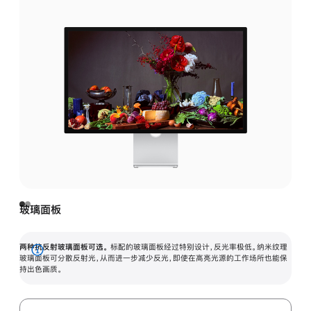
玻璃面板
两种抗反射玻璃面板可选。
标配的玻璃面板经过特别设计，反光率极低。纳米纹理
展
玻璃面板可分散反射光，从而进一步减少反光，即使在高亮光源的工作场所也能保
持出色画质。
开