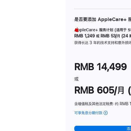
是否要添加 AppleCare+
AppleCare+ 服务计划 (适用于 Stu
RMB 1,249
或
RMB 53/月 (24 
获得长达 3 年的技术支持和意外损
RMB 14,499
或
RMB 605/月 (
含增值税及其他法定税费
：约 RMB 1
可享免息分期付款
(Studio
Display
-
添