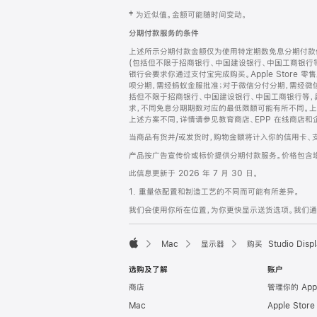
网
脚
‡ 为近似值。金额可能随时间变动。
注
页
分期付款服务的条件
页
上述所示分期付款金额仅为使用特定期数免息分期付款估
脚
(包括但不限于招商银行、中国建设银行、中国工商银行
银行会要求你通过支付宝完成购买。Apple Store 零
呗分期，需经蚂蚁金服批准；对于微信分付分期，需经微信
括但不限于招商银行、中国建设银行、中国工商银行等，
求，不同免息分期期数对应的最低限额可能有所不同。上述分
上述方案不同，详情请参见教育商店、EPP 在线商店和
当商品有货并/或发货时，购物金额将计入你的信用卡、
产品按广告宣传价或标价提供分期付款服务。价格包含
此信息更新于 2026 年 7 月 30 日。
1. 重量依配置和制造工艺的不同而可能有所差异。
我们会使用你所在位置，为你更快显示送货选项。我们通过你
Mac
显示器
购买 Studio Displ
Apple
选购及了解
账户
商店
管理你的 App
Mac
Apple Stor