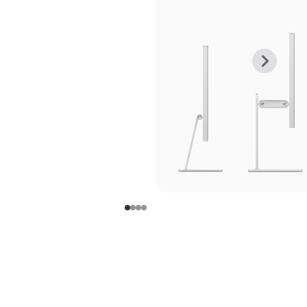
上
下
一
一
张
张
图
图
库
库
图
图
片
片
-
-
支
支
架
架