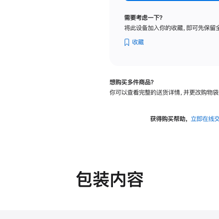
纳
米
需要考虑一下？
纹
将此设备加入你的收藏，即可先保留
理
玻
收藏
璃
面
板
想购买多件商品？
-
你可以查看完整的送货详情，并更改购物袋
可
调
倾
获得购买帮助，
立即在线
斜
度
的
支
架
包装内容
的
分
期
付
款