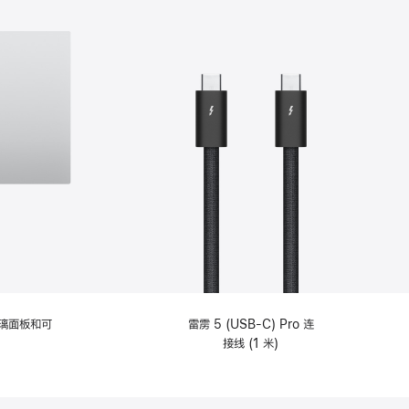
选
项)
理玻璃面板和可
雷雳 5 (USB-C) Pro 连
接线 (1 米)