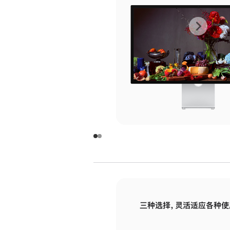
上
下
一
一
张
张
图
图
库
库
图
图
片
片
-
-
玻
玻
璃
璃
三种选择，灵活适应各种使
面
面
板
板