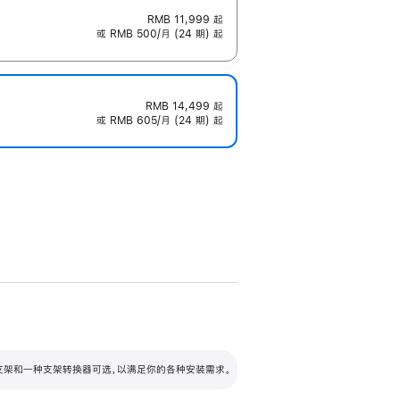
RMB 11,999
起
或 RMB 500/月 (24 期) 起
RMB 14,499
起
或 RMB 605/月 (24 期) 起
配可调倾斜度及高度的支架，额外增加 105
VESA 支架转换器
 有两种支架和一种支架转换器可选，以满足你的各种安装需求。
毫米的高度调节范围。
容的支架 (未随附)