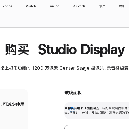
iPhone
Watch
Vision
AirPods
家居
娱乐
购买 Studio Display
桌上视角功能的 1200 万像素 Center Stage 摄像头、录音棚
玻璃面板
，可减少使用
纳米纹理玻璃面板可进一步减少反光，即使在
两种抗反射玻璃面板可选。
标配的玻璃面板经
。
有高亮光源的场所使用，也能保持出色画质。
展
光，从而进一步减少反光，即使在高亮光源的工
开