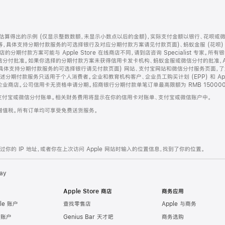
算得出的示例 (仅显示整数数额，未显示小数点以后的金额)，实际支付金额以银行、花呗或
等，具体支持分期付款服务的可选择银行及对应分期付款方案请见付款页面)、蚂蚁金服 (花呗
售店的分期付款方案可能与 Apple Store 在线商店不同，请到店咨询 Specialist 专
分付批准。如果你选择的分期付款方案未获得信用卡发卡机构、蚂蚁金服或微信分付的批准，Ap
具体支持分期付款服务的可选择银行请见付款页面) 网站、支付宝网站和微信分付服务页面，
期付款服务只适用于个人消费者。企业和教育机构客户、企业员工购买计划 (EPP) 和 Appl
企业商店。公司信用卡无资格申请分期。招商银行分期付款单笔订单最高限额为 RMB 150000
支付宝或微信分付账单。相关财务费用将显示在你的信用卡对账单、支付宝或微信账户中。
增值税。所有订单均可享受免费送货服务。
的 IP 地址，或者你在上次访问 Apple 网站时输入的位置信息，找到了你的位置。
ay
Apple Store 商店
商务应用
le 账户
查找零售店
Apple 与商务
e 账户
Genius Bar 天才吧
商务选购