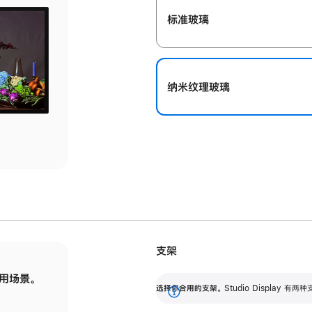
标准玻璃
纳米纹理玻璃
支架
用场景。
标配可调倾斜度的支架，提供 30 度的倾斜度
选
选择你合用的支架。
Studio Display
调节范围。
展