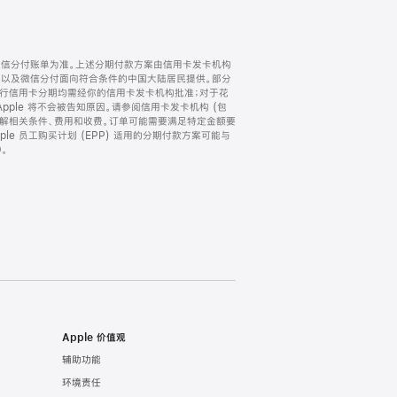
微信分付账单为准。上述分期付款方案由信用卡发卡机构
) 以及微信分付面向符合条件的中国大陆居民提供。部分
家。所有银行信用卡分期均需经你的信用卡发卡机构批准；对于花
ple 将不会被告知原因。请参阅信用卡发卡机构 (包
了解相关条件、费用和收费。订单可能需要满足特定金额要
e 员工购买计划 (EPP) 适用的分期付款方案可能与
。
Apple 价值观
辅助功能
环境责任