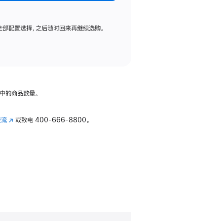
全部配置选择，之后随时回来再继续选购。
中的商品数量。
交流
(在
或致电
400-666-8800。
新
窗
口
中
打
开)