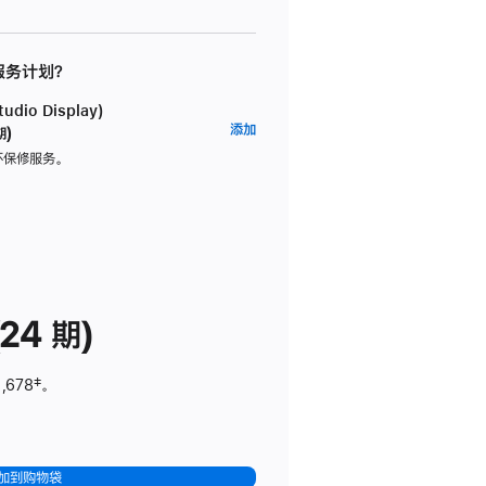
 服务计划？
dio Display)
AppleCare+
添加
期)
服
坏保修服务。
务
计
划
(适
用
于
24 期)
Studio
Display)
,678
脚
‡。
注
加到购物袋