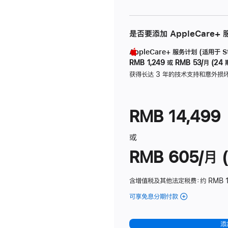
是否要添加 AppleCare+
AppleCare+ 服务计划 (适用于 Stu
RMB 1,249
或
RMB 53/月 (24 
获得长达 3 年的技术支持和意外损
RMB 14,499
或
RMB 605/月 (
含增值税及其他法定税费
：约 RMB 1
可享免息分期付款
(Studio
Display
-
添