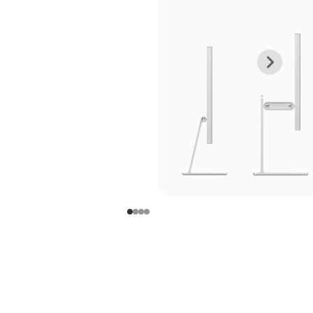
上
下
一
一
张
张
图
图
库
库
图
图
片
片
-
-
支
支
架
架