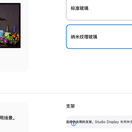
标准玻璃
纳米纹理玻璃
支架
用场景。
标配可调倾斜度的支架，提供 30 度的倾斜度
选
选择你合用的支架。
Studio Display
调节范围。
展