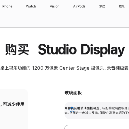
iPhone
Watch
Vision
AirPods
家居
娱乐
购买 Studio Display
桌上视角功能的 1200 万像素 Center Stage 摄像头、录音棚
玻璃面板
，可减少使用
纳米纹理玻璃面板可进一步减少反光，即使在
两种抗反射玻璃面板可选。
标配的玻璃面板经
。
有高亮光源的场所使用，也能保持出色画质。
展
光，从而进一步减少反光，即使在高亮光源的工
开