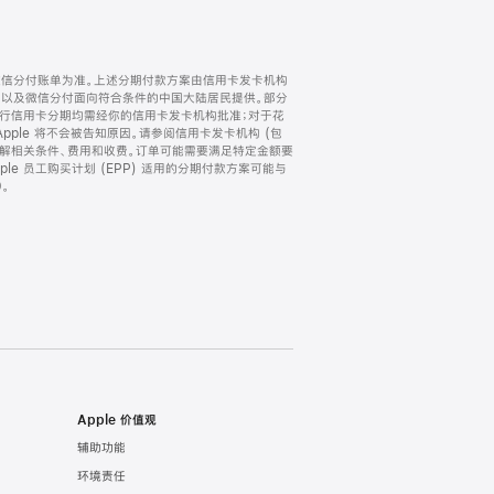
微信分付账单为准。上述分期付款方案由信用卡发卡机构
) 以及微信分付面向符合条件的中国大陆居民提供。部分
家。所有银行信用卡分期均需经你的信用卡发卡机构批准；对于花
ple 将不会被告知原因。请参阅信用卡发卡机构 (包
了解相关条件、费用和收费。订单可能需要满足特定金额要
e 员工购买计划 (EPP) 适用的分期付款方案可能与
。
Apple 价值观
辅助功能
环境责任