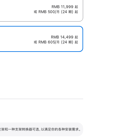
RMB 11,999
起
或 RMB 500/月 (24 期) 起
RMB 14,499
起
或 RMB 605/月 (24 期) 起
配可调倾斜度及高度的支架，额外增加 105
VESA 支架转换器
 有两种支架和一种支架转换器可选，以满足你的各种安装需求。
毫米的高度调节范围。
容的支架 (未随附)