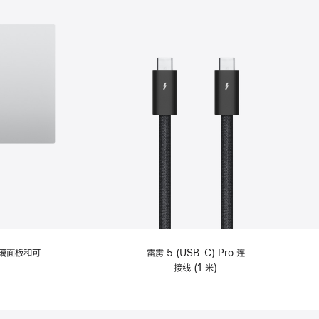
选
项)
理玻璃面板和可
雷雳 5 (USB-C) Pro 连
接线 (1 米)