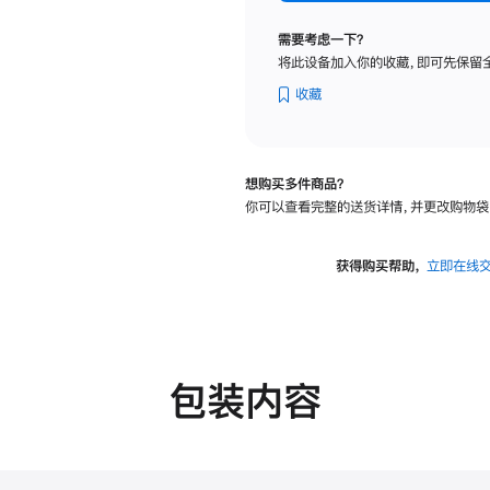
纳
米
需要考虑一下？
纹
将此设备加入你的收藏，即可先保留
理
玻
收藏
璃
面
板
想购买多件商品？
-
你可以查看完整的送货详情，并更改购物袋
可
调
倾
获得购买帮助，
立即在线
斜
度
的
支
架
包装内容
的
分
期
付
款