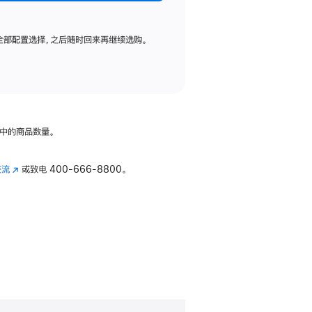
全部配置选择，之后随时回来再继续选购。
中的商品数量。
交流
(在
或致电
400-666-8800。
新
窗
口
中
打
开)