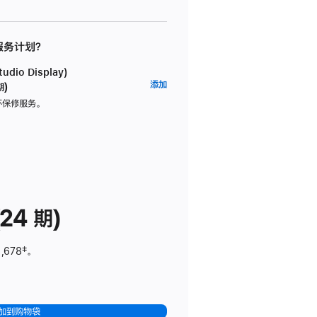
 服务计划？
dio Display)
AppleCare+
添加
期)
服
坏保修服务。
务
计
划
(适
用
于
24 期)
Studio
Display)
,678
脚
‡。
注
加到购物袋