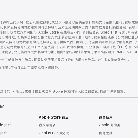
算得出的示例 (仅显示整数数额，未显示小数点以后的金额)，实际支付金额以银行、花呗或
等，具体支持分期付款服务的可选择银行及对应分期付款方案请见付款页面)、蚂蚁金服 (花呗
售店的分期付款方案可能与 Apple Store 在线商店不同，请到店咨询 Specialist 专
分付批准。如果你选择的分期付款方案未获得信用卡发卡机构、蚂蚁金服或微信分付的批准，Ap
具体支持分期付款服务的可选择银行请见付款页面) 网站、支付宝网站和微信分付服务页面，
期付款服务只适用于个人消费者。企业和教育机构客户、企业员工购买计划 (EPP) 和 Appl
企业商店。公司信用卡无资格申请分期。招商银行分期付款单笔订单最高限额为 RMB 150000
支付宝或微信分付账单。相关财务费用将显示在你的信用卡对账单、支付宝或微信账户中。
增值税。所有订单均可享受免费送货服务。
的 IP 地址，或者你在上次访问 Apple 网站时输入的位置信息，找到了你的位置。
ay
Apple Store 商店
商务应用
le 账户
查找零售店
Apple 与商务
e 账户
Genius Bar 天才吧
商务选购