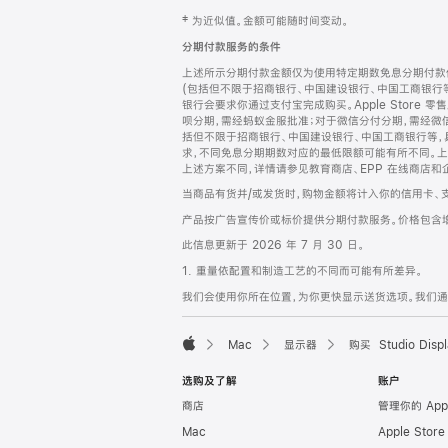
网
脚
‡ 为近似值。金额可能随时间变动。
注
页
分期付款服务的条件
页
上述所示分期付款金额仅为使用特定期数免息分期付款估
脚
(包括但不限于招商银行、中国建设银行、中国工商银行
银行会要求你通过支付宝完成购买。Apple Store 零
呗分期，需经蚂蚁金服批准；对于微信分付分期，需经微信
括但不限于招商银行、中国建设银行、中国工商银行等，
求，不同免息分期期数对应的最低限额可能有所不同。上述分
上述方案不同，详情请参见教育商店、EPP 在线商店和
当商品有货并/或发货时，购物金额将计入你的信用卡、
产品按广告宣传价或标价提供分期付款服务。价格包含
此信息更新于 2026 年 7 月 30 日。
1. 重量依配置和制造工艺的不同而可能有所差异。
我们会使用你所在位置，为你更快显示送货选项。我们通过你
Mac
显示器
购买 Studio Displ
Apple
选购及了解
账户
商店
管理你的 App
Mac
Apple Stor