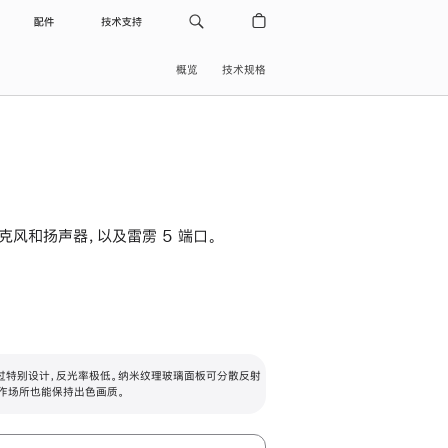
配件
技术支持
概览
技术规格
级麦克风和扬声器，以及雷雳 5 端口。
过特别设计，反光率极低。纳米纹理玻璃面板可分散反射
作场所也能保持出色画质。