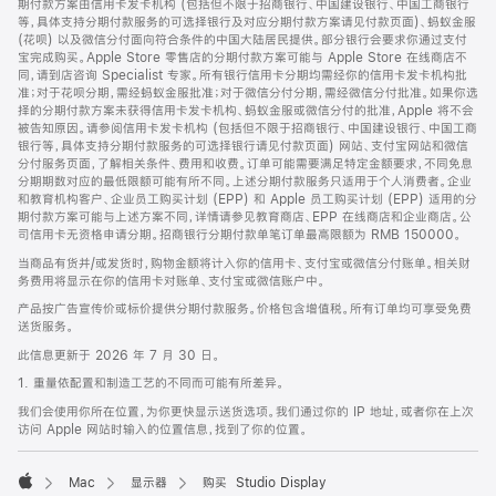
期付款方案由信用卡发卡机构 (包括但不限于招商银行、中国建设银行、中国工商银行
等，具体支持分期付款服务的可选择银行及对应分期付款方案请见付款页面)、蚂蚁金服
(花呗) 以及微信分付面向符合条件的中国大陆居民提供。部分银行会要求你通过支付
宝完成购买。Apple Store 零售店的分期付款方案可能与 Apple Store 在线商店不
同，请到店咨询 Specialist 专家。所有银行信用卡分期均需经你的信用卡发卡机构批
准；对于花呗分期，需经蚂蚁金服批准；对于微信分付分期，需经微信分付批准。如果你选
择的分期付款方案未获得信用卡发卡机构、蚂蚁金服或微信分付的批准，Apple 将不会
被告知原因。请参阅信用卡发卡机构 (包括但不限于招商银行、中国建设银行、中国工商
银行等，具体支持分期付款服务的可选择银行请见付款页面) 网站、支付宝网站和微信
分付服务页面，了解相关条件、费用和收费。订单可能需要满足特定金额要求，不同免息
分期期数对应的最低限额可能有所不同。上述分期付款服务只适用于个人消费者。企业
和教育机构客户、企业员工购买计划 (EPP) 和 Apple 员工购买计划 (EPP) 适用的分
期付款方案可能与上述方案不同，详情请参见教育商店、EPP 在线商店和企业商店。公
司信用卡无资格申请分期。招商银行分期付款单笔订单最高限额为 RMB 150000。
当商品有货并/或发货时，购物金额将计入你的信用卡、支付宝或微信分付账单。相关财
务费用将显示在你的信用卡对账单、支付宝或微信账户中。
产品按广告宣传价或标价提供分期付款服务。价格包含增值税。所有订单均可享受免费
送货服务。
此信息更新于 2026 年 7 月 30 日。
1. 重量依配置和制造工艺的不同而可能有所差异。
我们会使用你所在位置，为你更快显示送货选项。我们通过你的 IP 地址，或者你在上次
访问 Apple 网站时输入的位置信息，找到了你的位置。
Mac
显示器
购买 Studio Display