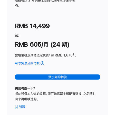
务
获得长达 3 年的技术支持和意外损坏保修服
务。
计
划
(适
RMB 14,499
用
于
或
Studio
RMB 605/月 (24 期)
Display
含增值税及其他法定税费
：约 RMB 1,678
脚
‡。
注
可享免息分期付款
(Studio
Display
-
添加到购物袋
纳
米
需要考虑一下？
纹
将此设备加入你的收藏，即可先保留全部配置选择，之后随时
理
回来再继续选购。
玻
璃
收藏
面