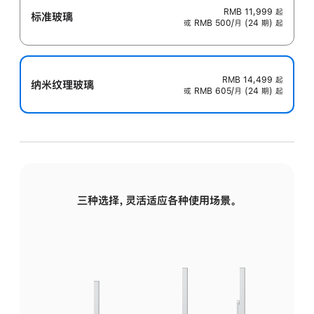
RMB 11,999
起
标准玻璃
或 RMB 500/月 (24 期) 起
RMB 14,499
起
纳米纹理玻璃
或 RMB 605/月 (24 期) 起
三种选择，灵活适应各种使用场景。
标