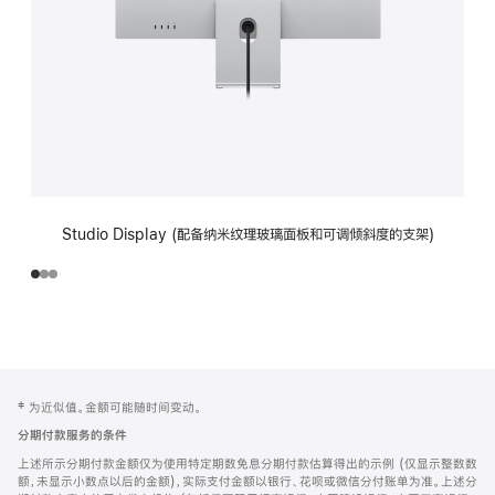
Studio Display (配备纳米纹理玻璃面板和可调倾斜度的支架)
网
脚
‡ 为近似值。金额可能随时间变动。
注
页
分期付款服务的条件
页
上述所示分期付款金额仅为使用特定期数免息分期付款估算得出的示例 (仅显示整数数
脚
额，未显示小数点以后的金额)，实际支付金额以银行、花呗或微信分付账单为准。上述分