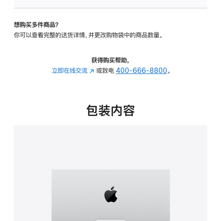
板
-
想购买多件商品？
可
你可以查看完整的送货详情，并更改购物袋中的商品数量。
调
倾
斜
获得购买帮助，
度
立即在线交流
(在
或致电
400-666-8800
。
的
新
支
窗
架
口
包装内容
的
中
分
打
期
开)
付
款
选
项)