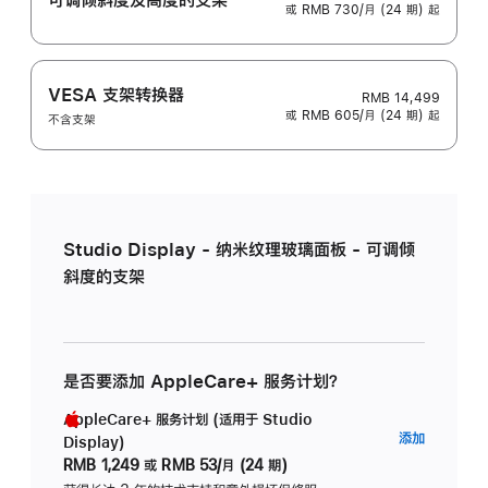
或 RMB 730/月 (24 期) 起
VESA 支架转换器
RMB 14,499
或 RMB 605/月 (24 期) 起
不含支架
Studio Display - 纳米纹理玻璃面板 - 可调倾
斜度的支架
是否要添加 AppleCare+ 服务计划？
AppleCare+ 服务计划 (适用于 Studio
AppleC
添加
Display)
服
RMB 1,249
或
RMB 53/月 (24 期)