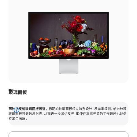
玻璃面板
两种抗反射玻璃面板可选。
标配的玻璃面板经过特别设计，反光率极低。纳米纹理
展
玻璃面板可分散反射光，从而进一步减少反光，即使在高亮光源的工作场所也能保
持出色画质。
开