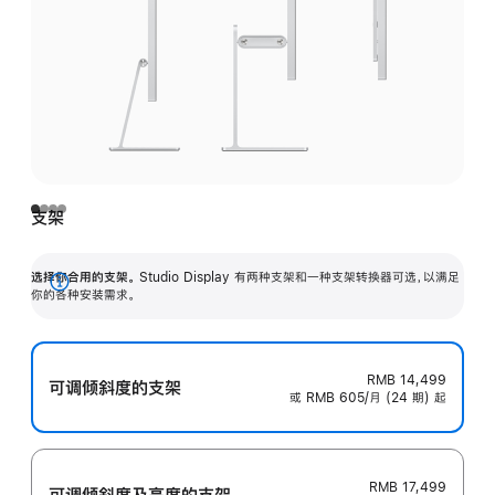
支架
选择你合用的支架。
Studio Display 有两种支架和一种支架转换器可选，以满足
展
你的各种安装需求。
开
RMB 14,499
可调倾斜度的支架
或 RMB 605/月 (24 期) 起
RMB 17,499
可调倾斜度及高‍度的支‍架