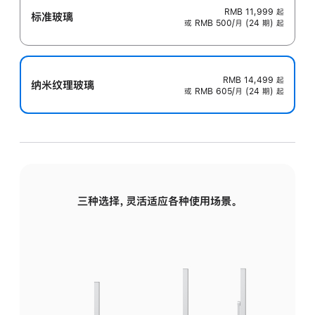
RMB 11,999
起
标准玻璃
或 RMB 500/月 (24 期) 起
RMB 14,499
起
纳米纹理玻璃
或 RMB 605/月 (24 期) 起
三种选择，灵活适应各种使用场景。
标