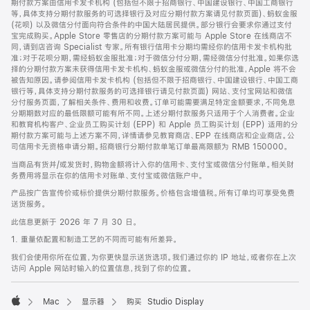
期付款方案由信用卡发卡机构 (包括但不限于招商银行、中国建设银行、中国工商银行
等，具体支持分期付款服务的可选择银行及对应分期付款方案请见付款页面)、蚂蚁金服
(花呗) 以及微信分付面向符合条件的中国大陆居民提供。部分银行会要求你通过支付
宝完成购买。Apple Store 零售店的分期付款方案可能与 Apple Store 在线商店不
同，请到店咨询 Specialist 专家。所有银行信用卡分期均需经你的信用卡发卡机构批
准；对于花呗分期，需经蚂蚁金服批准；对于微信分付分期，需经微信分付批准。如果你选
择的分期付款方案未获得信用卡发卡机构、蚂蚁金服或微信分付的批准，Apple 将不会
被告知原因。请参阅信用卡发卡机构 (包括但不限于招商银行、中国建设银行、中国工商
银行等，具体支持分期付款服务的可选择银行请见付款页面) 网站、支付宝网站和微信
分付服务页面，了解相关条件、费用和收费。订单可能需要满足特定金额要求，不同免息
分期期数对应的最低限额可能有所不同。上述分期付款服务只适用于个人消费者。企业
和教育机构客户、企业员工购买计划 (EPP) 和 Apple 员工购买计划 (EPP) 适用的分
期付款方案可能与上述方案不同，详情请参见教育商店、EPP 在线商店和企业商店。公
司信用卡无资格申请分期。招商银行分期付款单笔订单最高限额为 RMB 150000。
当商品有货并/或发货时，购物金额将计入你的信用卡、支付宝或微信分付账单。相关财
务费用将显示在你的信用卡对账单、支付宝或微信账户中。
产品按广告宣传价或标价提供分期付款服务。价格包含增值税。所有订单均可享受免费
送货服务。
此信息更新于 2026 年 7 月 30 日。
1. 重量依配置和制造工艺的不同而可能有所差异。
我们会使用你所在位置，为你更快显示送货选项。我们通过你的 IP 地址，或者你在上次
访问 Apple 网站时输入的位置信息，找到了你的位置。
Mac
显示器
购买 Studio Display