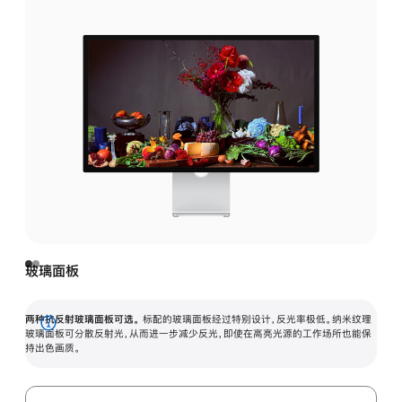
玻璃面板
两种抗反射玻璃面板可选。
标配的玻璃面板经过特别设计，反光率极低。纳米纹理
展
玻璃面板可分散反射光，从而进一步减少反光，即使在高亮光源的工作场所也能保
持出色画质。
开