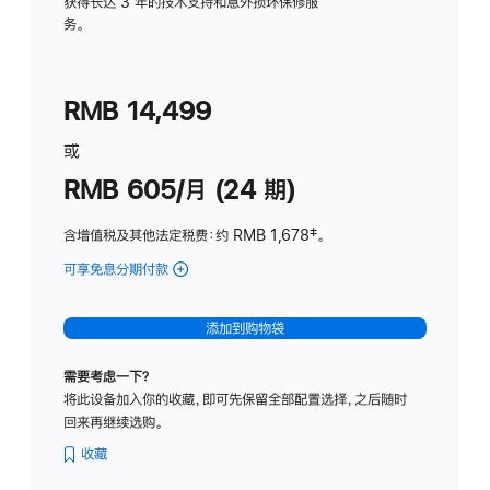
务
获得长达 3 年的技术支持和意外损坏保修服
务。
计
划
(适
RMB 14,499
用
于
或
Studio
RMB 605/月 (24 期)
Display
含增值税及其他法定税费
：约 RMB 1,678
脚
‡。
注
可享免息分期付款
(Studio
Display
-
添加到购物袋
纳
米
需要考虑一下？
纹
将此设备加入你的收藏，即可先保留全部配置选择，之后随时
理
回来再继续选购。
玻
璃
收藏
面