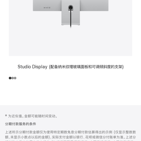
Studio Display (配备纳米纹理玻璃面板和可调倾斜度的支架)
网
脚
‡ 为近似值。金额可能随时间变动。
注
页
分期付款服务的条件
页
上述所示分期付款金额仅为使用特定期数免息分期付款估算得出的示例 (仅显示整数数
脚
额，未显示小数点以后的金额)，实际支付金额以银行、花呗或微信分付账单为准。上述分