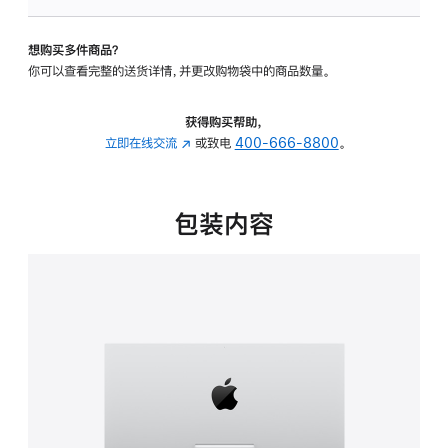
板
-
想购买多件商品？
可
你可以查看完整的送货详情，并更改购物袋中的商品数量。
调
倾
斜
获得购买帮助，
度
立即在线交流
(在
或致电
400-666-8800
。
的
新
支
窗
架
口
包装内容
的
中
分
打
期
开)
付
款
选
项)