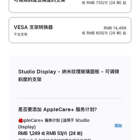
或 RMB 730/月 (24 期) 起
VESA 支架转换器
RMB 14,499
或 RMB 605/月 (24 期) 起
不含支架
Studio Display - 纳米纹理玻璃面板 - 可调倾
斜度的支架
是否要添加 AppleCare+ 服务计划？
AppleCare+ 服务计划 (适用于 Studio
AppleC
添加
Display)
服
RMB 1,249
或
RMB 53/月 (24 期)