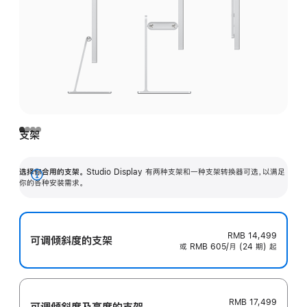
支架
选择你合用的支架。
Studio Display 有两种支架和一种支架转换器可选，以满足
展
你的各种安装需求。
开
RMB 14,499
可调倾斜度的支架
或 RMB 605/月 (24 期) 起
RMB 17,499
可调倾斜度及高‍度的支‍架