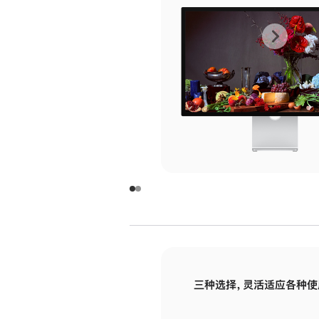
上
下
一
一
张
张
图
图
库
库
图
图
片
片
-
-
玻
玻
璃
璃
三种选择，灵活适应各种使
面
面
板
板