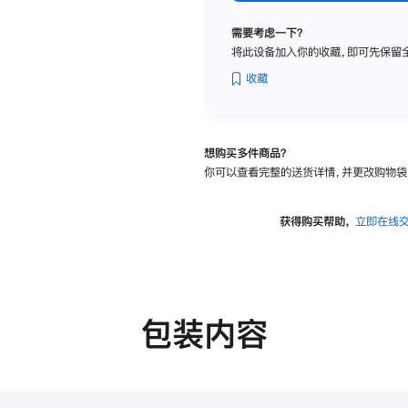
纳
米
需要考虑一下？
纹
将此设备加入你的收藏，即可先保留
理
玻
收藏
璃
面
板
想购买多件商品？
-
你可以查看完整的送货详情，并更改购物袋
可
调
倾
获得购买帮助，
立即在线
斜
度
的
支
架
包装内容
的
分
期
付
款