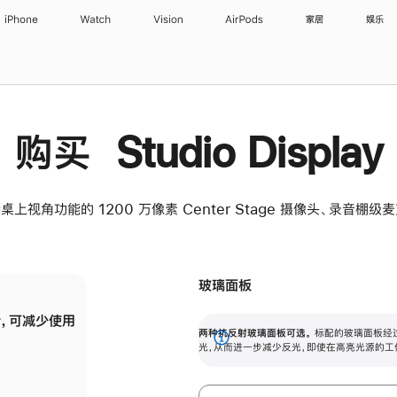
iPhone
Watch
Vision
AirPods
家居
娱乐
购买 Studio Display
桌上视角功能的 1200 万像素 Center Stage 摄像头、录音棚
玻璃面板
，可减少使用
纳米纹理玻璃面板可进一步减少反光，即使在
两种抗反射玻璃面板可选。
标配的玻璃面板经
。
有高亮光源的场所使用，也能保持出色画质。
展
光，从而进一步减少反光，即使在高亮光源的工
开