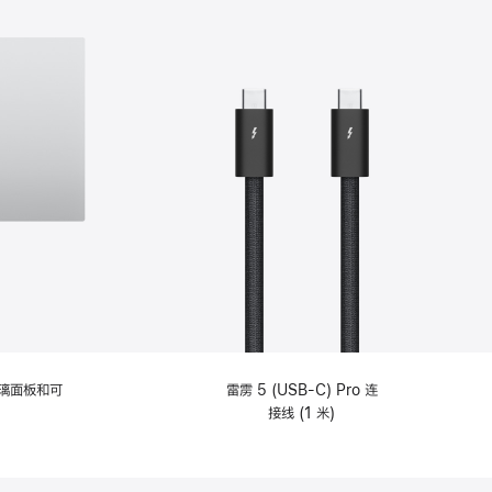
选
项)
理玻璃面板和可
雷雳 5 (USB-C) Pro 连
接线 (1 米)