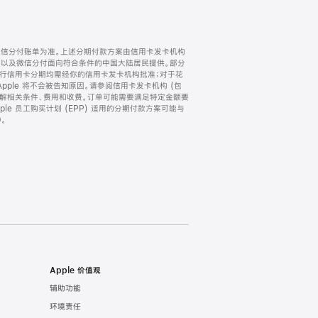
微信分付账单为准。上述分期付款方案由信用卡发卡机构
) 以及微信分付面向符合条件的中国大陆居民提供。部分
家。所有银行信用卡分期均需经你的信用卡发卡机构批准；对于花
ple 将不会被告知原因。请参阅信用卡发卡机构 (包
了解相关条件、费用和收费。订单可能需要满足特定金额要
e 员工购买计划 (EPP) 适用的分期付款方案可能与
。
Apple 价值观
辅助功能
环境责任