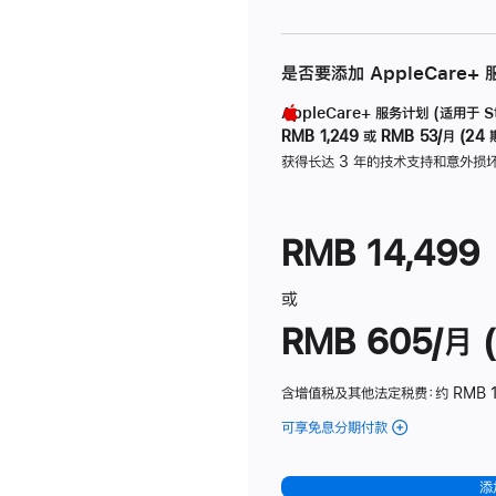
是否要添加 AppleCare+
AppleCare+ 服务计划 (适用于 Stu
RMB 1,249
或
RMB 53/月 (24 
获得长达 3 年的技术支持和意外损
RMB 14,499
或
RMB 605/月 (
含增值税及其他法定税费
：约 RMB 1
可享免息分期付款
(Studio
Display
-
添