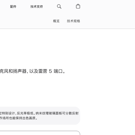
配件
技术支持
概览
技术规格
级麦克风和扬声器，以及雷雳 5 端口。
过特别设计，反光率极低。纳米纹理玻璃面板可分散反射
作场所也能保持出色画质。