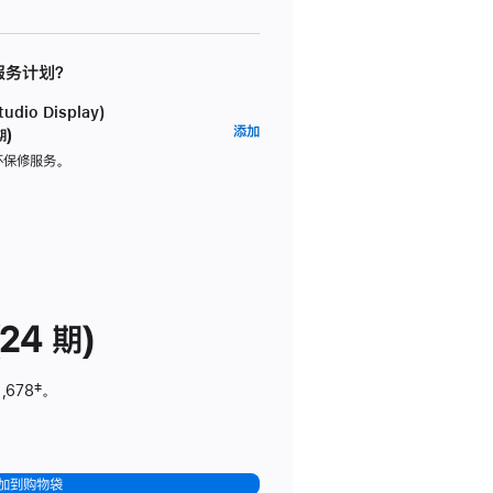
 服务计划？
dio Display)
AppleCare+
添加
期)
服
坏保修服务。
务
计
划
(适
用
于
24 期)
Studio
Display)
,678
脚
‡。
注
加到购物袋