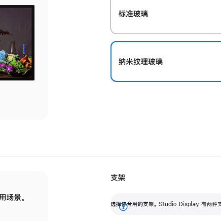
标准玻璃
纳米纹理玻璃
支架
用场景。
标配可调倾斜度的支架，提供 30 度的倾斜度
选
选择你合用的支架。
Studio Display
调节范围。
展