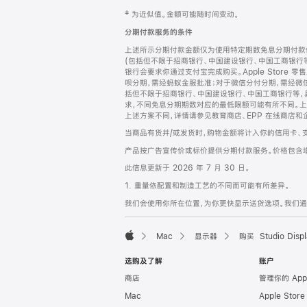
网
脚
‡ 为近似值。金额可能随时间变动。
注
页
分期付款服务的条件
页
上述所示分期付款金额仅为使用特定期数免息分期付款估
脚
(包括但不限于招商银行、中国建设银行、中国工商银行
银行会要求你通过支付宝完成购买。Apple Store 零
呗分期，需经蚂蚁金服批准；对于微信分付分期，需经微信
括但不限于招商银行、中国建设银行、中国工商银行等，
求，不同免息分期期数对应的最低限额可能有所不同。上述分
上述方案不同，详情请参见教育商店、EPP 在线商店和
当商品有货并/或发货时，购物金额将计入你的信用卡、
产品按广告宣传价或标价提供分期付款服务。价格包含
此信息更新于 2026 年 7 月 30 日。
1. 重量依配置和制造工艺的不同而可能有所差异。
我们会使用你所在位置，为你更快显示送货选项。我们通过你
Mac
显示器
购买 Studio Displ
Apple
选购及了解
账户
商店
管理你的 App
Mac
Apple Stor