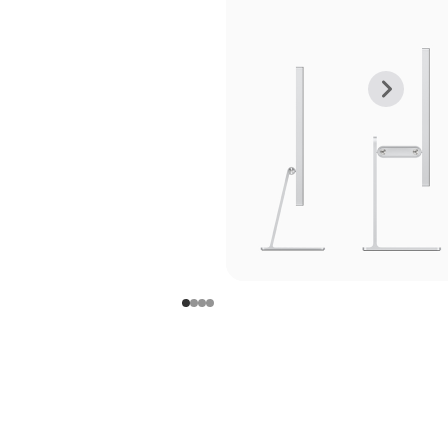
上
下
一
一
张
张
图
图
库
库
图
图
片
片
-
-
支
支
架
架