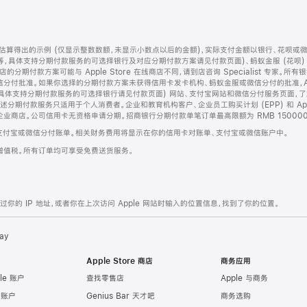
算得出的示例 (仅显示整数数额，未显示小数点以后的金额)，实际支付金额以银行、花呗或
等，具体支持分期付款服务的可选择银行及对应分期付款方案请见付款页面)、蚂蚁金服 (花呗
售店的分期付款方案可能与 Apple Store 在线商店不同，请到店咨询 Specialist 专
分付批准。如果你选择的分期付款方案未获得信用卡发卡机构、蚂蚁金服或微信分付的批准，Ap
具体支持分期付款服务的可选择银行请见付款页面) 网站、支付宝网站和微信分付服务页面，
期付款服务只适用于个人消费者。企业和教育机构客户、企业员工购买计划 (EPP) 和 Appl
企业商店。公司信用卡无资格申请分期。招商银行分期付款单笔订单最高限额为 RMB 150000
支付宝或微信分付账单。相关财务费用将显示在你的信用卡对账单、支付宝或微信账户中。
增值税。所有订单均可享受免费送货服务。
的 IP 地址，或者你在上次访问 Apple 网站时输入的位置信息，找到了你的位置。
ay
Apple Store 商店
商务应用
le 账户
查找零售店
Apple 与商务
e 账户
Genius Bar 天才吧
商务选购