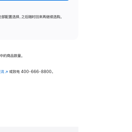
全部配置选择，之后随时回来再继续选购。
中的商品数量。
交流
(在
或致电
400-666-8800。
新
窗
口
中
打
开)