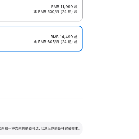
RMB 11,999
起
或 RMB 500/月 (24 期) 起
RMB 14,499
起
或 RMB 605/月 (24 期) 起
配可调倾斜度及高度的支架，额外增加 105
VESA 支架转换器
 有两种支架和一种支架转换器可选，以满足你的各种安装需求。
毫米的高度调节范围。
容的支架 (未随附)