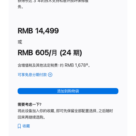
务
获得长达 3 年的技术支持和意外损坏保修服
务。
计
划
(适
RMB 14,499
用
于
或
Studio
RMB 605/月 (24 期)
Display
含增值税及其他法定税费
：约 RMB 1,678
脚
‡。
注
可享免息分期付款
(Studio
Display
-
添加到购物袋
纳
米
需要考虑一下？
纹
将此设备加入你的收藏，即可先保留全部配置选择，之后随时
理
回来再继续选购。
玻
璃
收藏
面