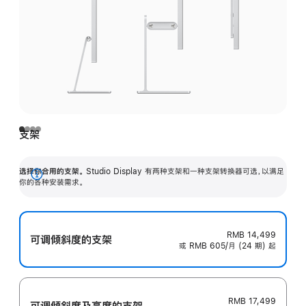
支架
选择你合用的支架。
Studio Display 有两种支架和一种支架转换器可选，以满足
展
你的各种安装需求。
开
RMB 14,499
可调倾斜度的支架
或 RMB 605/月 (24 期) 起
RMB 17,499
可调倾斜度及高‍度的支‍架