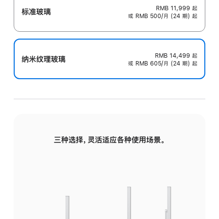
RMB 11,999
起
标准玻璃
或 RMB 500/月 (24 期) 起
RMB 14,499
起
纳米纹理玻璃
或 RMB 605/月 (24 期) 起
三种选择，灵活适应各种使用场景。
标