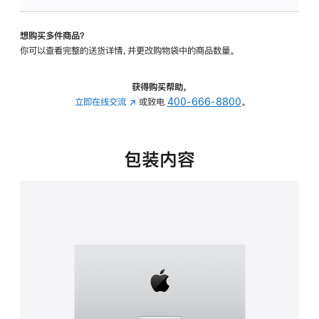
板
-
想购买多件商品？
可
你可以查看完整的送货详情，并更改购物袋中的商品数量。
调
倾
斜
获得购买帮助，
度
立即在线交流
(在
或致电
400-666-8800
。
的
新
支
窗
架
口
包装内容
的
中
分
打
期
开)
付
款
选
项)