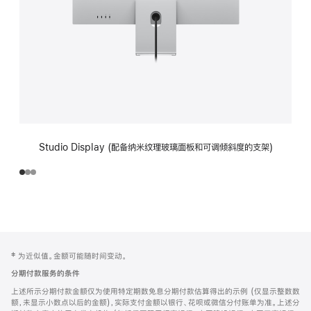
Studio Display (配备纳米纹理玻璃面板和可调倾斜度的支架)
网
脚
‡ 为近似值。金额可能随时间变动。
注
页
分期付款服务的条件
页
上述所示分期付款金额仅为使用特定期数免息分期付款估算得出的示例 (仅显示整数数
脚
额，未显示小数点以后的金额)，实际支付金额以银行、花呗或微信分付账单为准。上述分