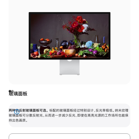
玻璃面板
两种抗反射玻璃面板可选。
标配的玻璃面板经过特别设计，反光率极低。纳米纹理
展
玻璃面板可分散反射光，从而进一步减少反光，即使在高亮光源的工作场所也能保
持出色画质。
开