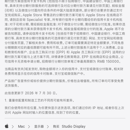
期付款方案由信用卡发卡机构 (包括但不限于招商银行、中国建设银行、中国工商银行
等，具体支持分期付款服务的可选择银行及对应分期付款方案请见付款页面)、蚂蚁金服
(花呗) 以及微信分付面向符合条件的中国大陆居民提供。部分银行会要求你通过支付
宝完成购买。Apple Store 零售店的分期付款方案可能与 Apple Store 在线商店不
同，请到店咨询 Specialist 专家。所有银行信用卡分期均需经你的信用卡发卡机构批
准；对于花呗分期，需经蚂蚁金服批准；对于微信分付分期，需经微信分付批准。如果你选
择的分期付款方案未获得信用卡发卡机构、蚂蚁金服或微信分付的批准，Apple 将不会
被告知原因。请参阅信用卡发卡机构 (包括但不限于招商银行、中国建设银行、中国工商
银行等，具体支持分期付款服务的可选择银行请见付款页面) 网站、支付宝网站和微信
分付服务页面，了解相关条件、费用和收费。订单可能需要满足特定金额要求，不同免息
分期期数对应的最低限额可能有所不同。上述分期付款服务只适用于个人消费者。企业
和教育机构客户、企业员工购买计划 (EPP) 和 Apple 员工购买计划 (EPP) 适用的分
期付款方案可能与上述方案不同，详情请参见教育商店、EPP 在线商店和企业商店。公
司信用卡无资格申请分期。招商银行分期付款单笔订单最高限额为 RMB 150000。
当商品有货并/或发货时，购物金额将计入你的信用卡、支付宝或微信分付账单。相关财
务费用将显示在你的信用卡对账单、支付宝或微信账户中。
产品按广告宣传价或标价提供分期付款服务。价格包含增值税。所有订单均可享受免费
送货服务。
此信息更新于 2026 年 7 月 30 日。
1. 重量依配置和制造工艺的不同而可能有所差异。
我们会使用你所在位置，为你更快显示送货选项。我们通过你的 IP 地址，或者你在上次
访问 Apple 网站时输入的位置信息，找到了你的位置。
Mac
显示器
购买 Studio Display