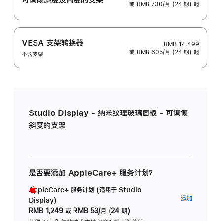
或 RMB 730/月 (24 期) 起
VESA 支架转换器
RMB 14,499
或 RMB 605/月 (24 期) 起
不含支架
Studio Display - 纳米纹理玻璃面板 - 可调倾
斜度的支架
是否要添加 AppleCare+ 服务计划？
AppleCare+ 服务计划 (适用于 Studio
AppleC
添加
Display)
服
RMB 1,249
或
RMB 53/月 (24 期)