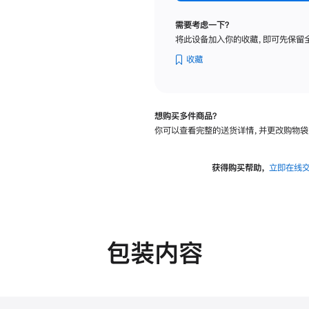
纳
米
需要考虑一下？
纹
将此设备加入你的收藏，即可先保留
理
玻
收藏
璃
面
板
想购买多件商品？
-
你可以查看完整的送货详情，并更改购物袋
可
调
倾
获得购买帮助，
立即在线
斜
度
的
支
架
包装内容
的
分
期
付
款