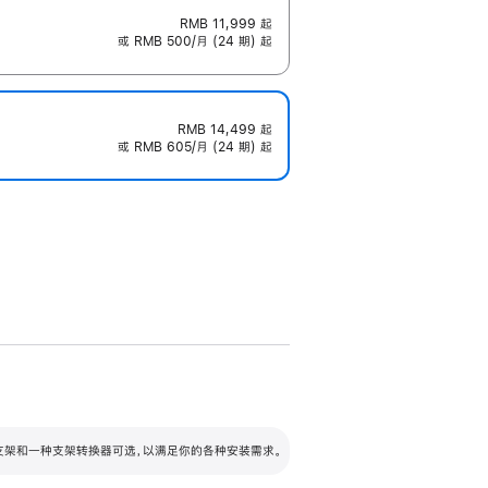
RMB 11,999
起
或 RMB 500/月 (24 期) 起
RMB 14,499
起
或 RMB 605/月 (24 期) 起
配可调倾斜度及高度的支架，额外增加 105
VESA 支架转换器
 有两种支架和一种支架转换器可选，以满足你的各种安装需求。
毫米的高度调节范围。
容的支架 (未随附)