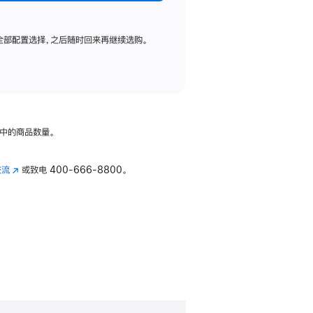
全部配置选择，之后随时回来再继续选购。
中的商品数量。
交流
(在
或致电
400-666-8800。
新
窗
口
中
打
开)