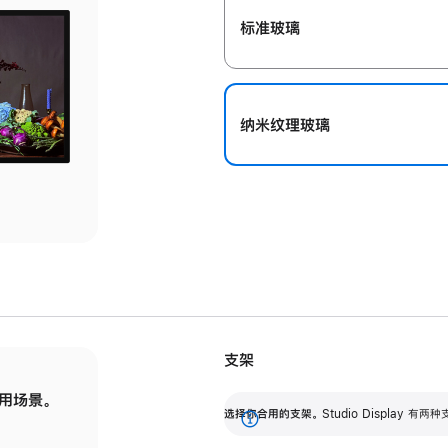
标准玻璃
纳米纹理玻璃
支架
用场景。
标配可调倾斜度的支架，提供 30 度的倾斜度
选
选择你合用的支架。
Studio Display
调节范围。
展