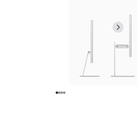
上
下
一
一
张
张
图
图
库
库
图
图
片
片
-
-
支
支
架
架