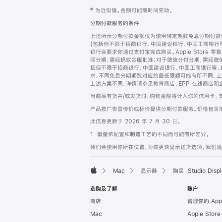
网
脚
‡ 为近似值。金额可能随时间变动。
注
页
分期付款服务的条件
页
上述所示分期付款金额仅为使用特定期数免息分期付款估
脚
(包括但不限于招商银行、中国建设银行、中国工商银行
银行会要求你通过支付宝完成购买。Apple Store 零
呗分期，需经蚂蚁金服批准；对于微信分付分期，需经微信
括但不限于招商银行、中国建设银行、中国工商银行等，
求，不同免息分期期数对应的最低限额可能有所不同。上述分
上述方案不同，详情请参见教育商店、EPP 在线商店和
当商品有货并/或发货时，购物金额将计入你的信用卡、
产品按广告宣传价或标价提供分期付款服务。价格包含
此信息更新于 2026 年 7 月 30 日。
1. 重量依配置和制造工艺的不同而可能有所差异。
我们会使用你所在位置，为你更快显示送货选项。我们通过你
Mac
显示器
购买 Studio Displ
Apple
选购及了解
账户
商店
管理你的 App
Mac
Apple Stor