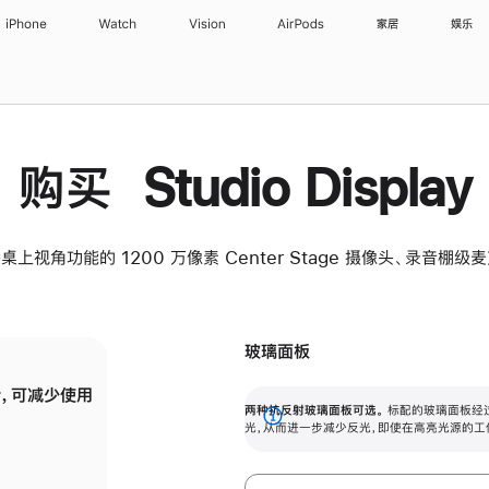
iPhone
Watch
Vision
AirPods
家居
娱乐
购买 Studio Display
桌上视角功能的 1200 万像素 Center Stage 摄像头、录音棚
玻璃面板
，可减少使用
纳米纹理玻璃面板可进一步减少反光，即使在
两种抗反射玻璃面板可选。
标配的玻璃面板经
。
有高亮光源的场所使用，也能保持出色画质。
展
光，从而进一步减少反光，即使在高亮光源的工
开