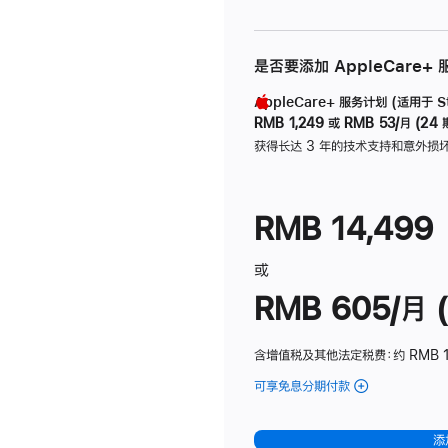
是否要添加 AppleCare+
AppleCare+ 服务计划 (适用于 Stu
RMB 1,249
或
RMB 53/月 (24 
获得长达 3 年的技术支持和意外损
RMB 14,499
或
RMB 605/月 (
含增值税及其他法定税费
：约 RMB 1
可享免息分期付款
(Studio
Display
-
添