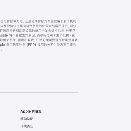
微信分付账单为准。上述分期付款方案由信用卡发卡机构
) 以及微信分付面向符合条件的中国大陆居民提供。部分
家。所有银行信用卡分期均需经你的信用卡发卡机构批准；对于花
ple 将不会被告知原因。请参阅信用卡发卡机构 (包
了解相关条件、费用和收费。订单可能需要满足特定金额要
e 员工购买计划 (EPP) 适用的分期付款方案可能与
。
Apple 价值观
辅助功能
环境责任