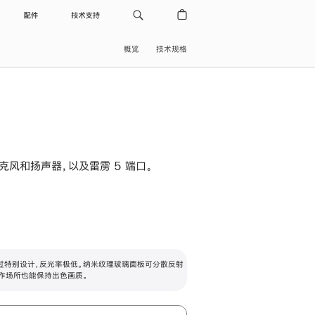
配件
技术支持
概览
技术规格
级麦克风和扬声器，以及雷雳 5 端口。
过特别设计，反光率极低。纳米纹理玻璃面板可分散反射
作场所也能保持出色画质。