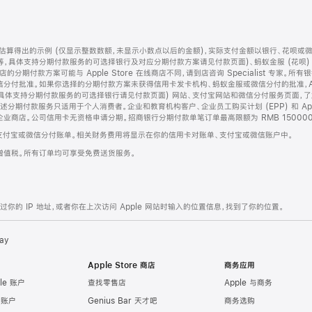
算得出的示例 (仅显示整数数额，未显示小数点以后的金额)，实际支付金额以银行、花呗或
等，具体支持分期付款服务的可选择银行及对应分期付款方案请见付款页面)、蚂蚁金服 (花呗
售店的分期付款方案可能与 Apple Store 在线商店不同，请到店咨询 Specialist 专
分付批准。如果你选择的分期付款方案未获得信用卡发卡机构、蚂蚁金服或微信分付的批准，Ap
具体支持分期付款服务的可选择银行请见付款页面) 网站、支付宝网站和微信分付服务页面，
期付款服务只适用于个人消费者。企业和教育机构客户、企业员工购买计划 (EPP) 和 Appl
企业商店。公司信用卡无资格申请分期。招商银行分期付款单笔订单最高限额为 RMB 150000
支付宝或微信分付账单。相关财务费用将显示在你的信用卡对账单、支付宝或微信账户中。
增值税。所有订单均可享受免费送货服务。
的 IP 地址，或者你在上次访问 Apple 网站时输入的位置信息，找到了你的位置。
ay
Apple Store 商店
商务应用
le 账户
查找零售店
Apple 与商务
e 账户
Genius Bar 天才吧
商务选购