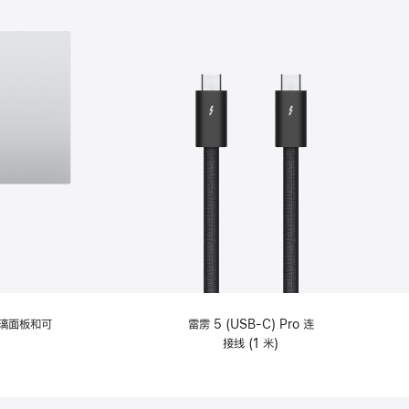
选
项)
理玻璃面板和可
雷雳 5 (USB-C) Pro 连
接线 (1 米)