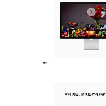
上
下
一
一
张
张
图
图
库
库
图
图
片
片
-
-
玻
玻
璃
璃
三种选择，灵活适应各种使
面
面
板
板