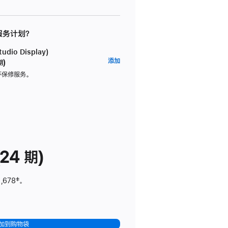
 服务计划？
dio Display)
AppleCare+
添加
期)
服
坏保修服务。
务
计
划
(适
用
于
24 期)
Studio
Display)
,678
脚
‡。
注
加到购物袋