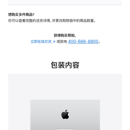
板
-
想购买多件商品？
可
你可以查看完整的送货详情，并更改购物袋中的商品数量。
调
倾
斜
获得购买帮助，
度
立即在线交流
(在
或致电
400-666-8800
。
的
新
支
窗
架
口
包装内容
的
中
分
打
期
开)
付
款
选
项)