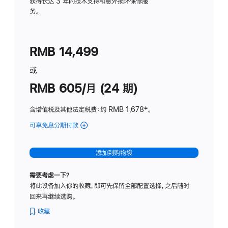
务
获得长达 3 年的技术支持和意外损坏保修服
务。
计
划
(适
RMB 14,499
用
于
或
Studio
RMB 605/月 (24 期)
Display
含增值税及其他法定税费
：约 RMB 1,678
脚
‡。
注
可享免息分期付款
(Studio
Display
-
添加到购物袋
纳
米
需要考虑一下？
纹
将此设备加入你的收藏，即可先保留全部配置选择，之后随时
理
回来再继续选购。
玻
璃
收藏
面