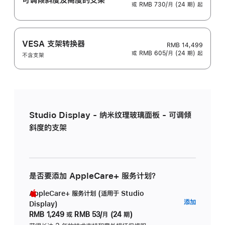
或 RMB 730/月 (24 期) 起
VESA 支架转换器
RMB 14,499
或 RMB 605/月 (24 期) 起
不含支架
Studio Display - 纳米纹理玻璃面板 - 可调倾
斜度的支架
是否要添加 AppleCare+ 服务计划？
AppleCare+ 服务计划 (适用于 Studio
AppleC
添加
Display)
服
RMB 1,249
或
RMB 53/月 (24 期)