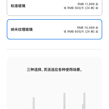
RMB 11,999
起
标准玻璃
或 RMB 500/月 (24 期) 起
RMB 14,499
起
纳米纹理玻璃
或 RMB 605/月 (24 期) 起
三种选择，灵活适应各种使用场景。
标