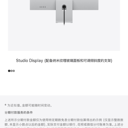
Studio Display (配备纳米纹理玻璃面板和可调倾斜度的支架)
网
脚
‡ 为近似值。金额可能随时间变动。
注
页
分期付款服务的条件
页
上述所示分期付款金额仅为使用特定期数免息分期付款估算得出的示例 (仅显示整数数
脚
额，未显示小数点以后的金额)，实际支付金额以银行、花呗或微信分付账单为准。上述分