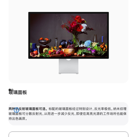
玻璃面板
两种抗反射玻璃面板可选。
标配的玻璃面板经过特别设计，反光率极低。纳米纹理
展
玻璃面板可分散反射光，从而进一步减少反光，即使在高亮光源的工作场所也能保
持出色画质。
开