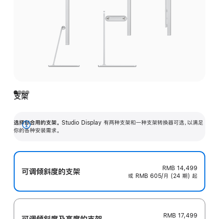
支架
选择你合用的支架。
Studio Display 有两种支架和一种支架转换器可选，以满足
展
你的各种安装需求。
开
RMB 14,499
可调倾斜度的支架
或 RMB 605/月 (24 期) 起
RMB 17,499
可调倾斜度及高‍度的支‍架