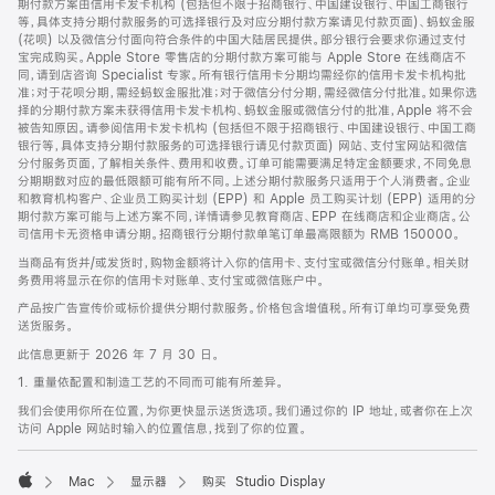
期付款方案由信用卡发卡机构 (包括但不限于招商银行、中国建设银行、中国工商银行
等，具体支持分期付款服务的可选择银行及对应分期付款方案请见付款页面)、蚂蚁金服
(花呗) 以及微信分付面向符合条件的中国大陆居民提供。部分银行会要求你通过支付
宝完成购买。Apple Store 零售店的分期付款方案可能与 Apple Store 在线商店不
同，请到店咨询 Specialist 专家。所有银行信用卡分期均需经你的信用卡发卡机构批
准；对于花呗分期，需经蚂蚁金服批准；对于微信分付分期，需经微信分付批准。如果你选
择的分期付款方案未获得信用卡发卡机构、蚂蚁金服或微信分付的批准，Apple 将不会
被告知原因。请参阅信用卡发卡机构 (包括但不限于招商银行、中国建设银行、中国工商
银行等，具体支持分期付款服务的可选择银行请见付款页面) 网站、支付宝网站和微信
分付服务页面，了解相关条件、费用和收费。订单可能需要满足特定金额要求，不同免息
分期期数对应的最低限额可能有所不同。上述分期付款服务只适用于个人消费者。企业
和教育机构客户、企业员工购买计划 (EPP) 和 Apple 员工购买计划 (EPP) 适用的分
期付款方案可能与上述方案不同，详情请参见教育商店、EPP 在线商店和企业商店。公
司信用卡无资格申请分期。招商银行分期付款单笔订单最高限额为 RMB 150000。
当商品有货并/或发货时，购物金额将计入你的信用卡、支付宝或微信分付账单。相关财
务费用将显示在你的信用卡对账单、支付宝或微信账户中。
产品按广告宣传价或标价提供分期付款服务。价格包含增值税。所有订单均可享受免费
送货服务。
此信息更新于 2026 年 7 月 30 日。
1. 重量依配置和制造工艺的不同而可能有所差异。
我们会使用你所在位置，为你更快显示送货选项。我们通过你的 IP 地址，或者你在上次
访问 Apple 网站时输入的位置信息，找到了你的位置。
Mac
显示器
购买 Studio Display