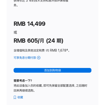
务
获得长达 3 年的技术支持和意外损坏保修服
务。
计
划
(适
RMB 14,499
用
于
或
Studio
RMB 605/月 (24 期)
Display
含增值税及其他法定税费
：约 RMB 1,678
脚
‡。
注
可享免息分期付款
(Studio
Display
-
添加到购物袋
纳
米
需要考虑一下？
纹
将此设备加入你的收藏，即可先保留全部配置选择，之后随时
理
回来再继续选购。
玻
璃
收藏
面