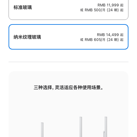
RMB 11,999
起
标准玻璃
或 RMB 500/月 (24 期) 起
RMB 14,499
起
纳米纹理玻璃
或 RMB 605/月 (24 期) 起
三种选择，灵活适应各种使用场景。
标