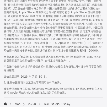
期付款方案由信用卡发卡机构 (包括但不限于招商银行、中国建设银行、中国工商银行
等，具体支持分期付款服务的可选择银行及对应分期付款方案请见付款页面)、蚂蚁金服
(花呗) 以及微信分付面向符合条件的中国大陆居民提供。部分银行会要求你通过支付
宝完成购买。Apple Store 零售店的分期付款方案可能与 Apple Store 在线商店不
同，请到店咨询 Specialist 专家。所有银行信用卡分期均需经你的信用卡发卡机构批
准；对于花呗分期，需经蚂蚁金服批准；对于微信分付分期，需经微信分付批准。如果你选
择的分期付款方案未获得信用卡发卡机构、蚂蚁金服或微信分付的批准，Apple 将不会
被告知原因。请参阅信用卡发卡机构 (包括但不限于招商银行、中国建设银行、中国工商
银行等，具体支持分期付款服务的可选择银行请见付款页面) 网站、支付宝网站和微信
分付服务页面，了解相关条件、费用和收费。订单可能需要满足特定金额要求，不同免息
分期期数对应的最低限额可能有所不同。上述分期付款服务只适用于个人消费者。企业
和教育机构客户、企业员工购买计划 (EPP) 和 Apple 员工购买计划 (EPP) 适用的分
期付款方案可能与上述方案不同，详情请参见教育商店、EPP 在线商店和企业商店。公
司信用卡无资格申请分期。招商银行分期付款单笔订单最高限额为 RMB 150000。
当商品有货并/或发货时，购物金额将计入你的信用卡、支付宝或微信分付账单。相关财
务费用将显示在你的信用卡对账单、支付宝或微信账户中。
产品按广告宣传价或标价提供分期付款服务。价格包含增值税。所有订单均可享受免费
送货服务。
此信息更新于 2026 年 7 月 30 日。
1. 重量依配置和制造工艺的不同而可能有所差异。
我们会使用你所在位置，为你更快显示送货选项。我们通过你的 IP 地址，或者你在上次
访问 Apple 网站时输入的位置信息，找到了你的位置。
Mac
显示器
购买 Studio Display