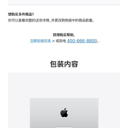
板
-
想购买多件商品？
可
你可以查看完整的送货详情，并更改购物袋中的商品数量。
调
倾
斜
获得购买帮助，
度
立即在线交流
(在
或致电
400-666-8800
。
的
新
支
窗
架
口
包装内容
的
中
分
打
期
开)
付
款
选
项)