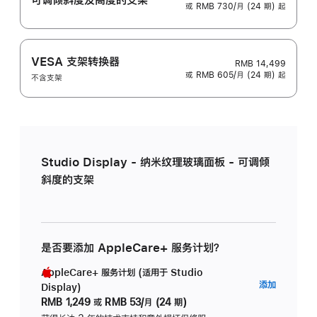
或 RMB 730/月 (24 期) 起
VESA 支架转换器
RMB 14,499
或 RMB 605/月 (24 期) 起
不含支架
Studio Display - 纳米纹理玻璃面板 - 可调倾
斜度的支架
是否要添加 AppleCare+ 服务计划？
AppleCare+ 服务计划 (适用于 Studio
AppleC
添加
Display)
服
RMB 1,249
或
RMB 53/月 (24 期)