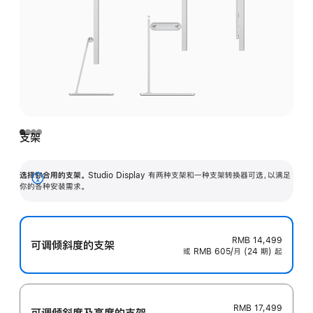
支架
选择你合用的支架。
Studio Display 有两种支架和一种支架转换器可选，以满足
展
你的各种安装需求。
开
RMB 14,499
可调倾斜度的支架
或 RMB 605/月 (24 期) 起
RMB 17,499
可调倾斜度及高‍度的支‍架