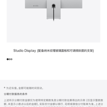
Studio Display (配备纳米纹理玻璃面板和可调倾斜度的支架)
网
脚
‡ 为近似值。金额可能随时间变动。
注
页
分期付款服务的条件
页
上述所示分期付款金额仅为使用特定期数免息分期付款估算得出的示例 (仅显示整数数
脚
额，未显示小数点以后的金额)，实际支付金额以银行、花呗或微信分付账单为准。上述分