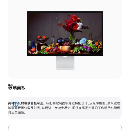
玻璃面板
两种抗反射玻璃面板可选。
标配的玻璃面板经过特别设计，反光率极低。纳米纹理
展
玻璃面板可分散反射光，从而进一步减少反光，即使在高亮光源的工作场所也能保
持出色画质。
开