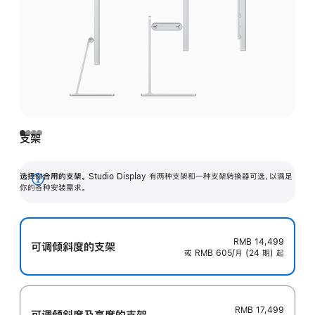
支架
选择你合用的支架。
Studio Display 有两种支架和一种支架转换器可选，以满足
展
你的各种安装需求。
开
RMB 14,499
可调倾斜度的支架
或 RMB 605/月 (24 期) 起
RMB 17,499
可调倾斜度及高‍度的支‍架