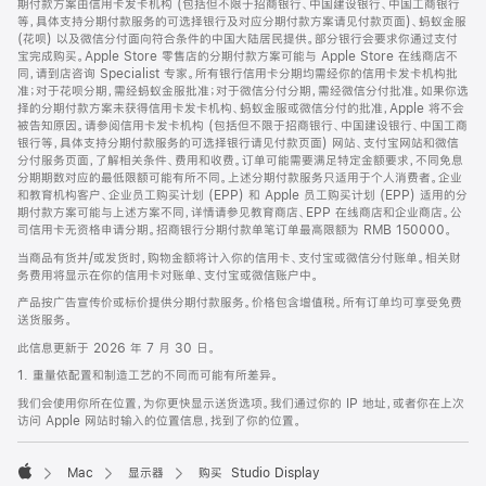
期付款方案由信用卡发卡机构 (包括但不限于招商银行、中国建设银行、中国工商银行
等，具体支持分期付款服务的可选择银行及对应分期付款方案请见付款页面)、蚂蚁金服
(花呗) 以及微信分付面向符合条件的中国大陆居民提供。部分银行会要求你通过支付
宝完成购买。Apple Store 零售店的分期付款方案可能与 Apple Store 在线商店不
同，请到店咨询 Specialist 专家。所有银行信用卡分期均需经你的信用卡发卡机构批
准；对于花呗分期，需经蚂蚁金服批准；对于微信分付分期，需经微信分付批准。如果你选
择的分期付款方案未获得信用卡发卡机构、蚂蚁金服或微信分付的批准，Apple 将不会
被告知原因。请参阅信用卡发卡机构 (包括但不限于招商银行、中国建设银行、中国工商
银行等，具体支持分期付款服务的可选择银行请见付款页面) 网站、支付宝网站和微信
分付服务页面，了解相关条件、费用和收费。订单可能需要满足特定金额要求，不同免息
分期期数对应的最低限额可能有所不同。上述分期付款服务只适用于个人消费者。企业
和教育机构客户、企业员工购买计划 (EPP) 和 Apple 员工购买计划 (EPP) 适用的分
期付款方案可能与上述方案不同，详情请参见教育商店、EPP 在线商店和企业商店。公
司信用卡无资格申请分期。招商银行分期付款单笔订单最高限额为 RMB 150000。
当商品有货并/或发货时，购物金额将计入你的信用卡、支付宝或微信分付账单。相关财
务费用将显示在你的信用卡对账单、支付宝或微信账户中。
产品按广告宣传价或标价提供分期付款服务。价格包含增值税。所有订单均可享受免费
送货服务。
此信息更新于 2026 年 7 月 30 日。
1. 重量依配置和制造工艺的不同而可能有所差异。
我们会使用你所在位置，为你更快显示送货选项。我们通过你的 IP 地址，或者你在上次
访问 Apple 网站时输入的位置信息，找到了你的位置。
Mac
显示器
购买 Studio Display