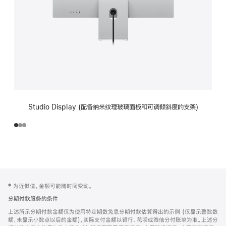
Studio Display (配备纳米纹理玻璃面板和可调倾斜度的支架)
网
脚
‡ 为近似值。金额可能随时间变动。
注
页
分期付款服务的条件
页
上述所示分期付款金额仅为使用特定期数免息分期付款估算得出的示例 (仅显示整数数
脚
额，未显示小数点以后的金额)，实际支付金额以银行、花呗或微信分付账单为准。上述分