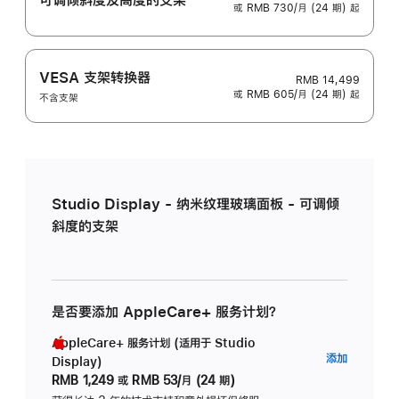
或 RMB 730/月 (24 期) 起
VESA 支架转换器
RMB 14,499
或 RMB 605/月 (24 期) 起
不含支架
Studio Display - 纳米纹理玻璃面板 - 可调倾
斜度的支架
是否要添加 AppleCare+ 服务计划？
AppleCare+ 服务计划 (适用于 Studio
AppleC
添加
Display)
服
RMB 1,249
或
RMB 53/月 (24 期)