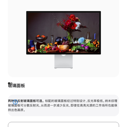
玻璃面板
两种抗反射玻璃面板可选。
标配的玻璃面板经过特别设计，反光率极低。纳米纹理
展
玻璃面板可分散反射光，从而进一步减少反光，即使在高亮光源的工作场所也能保
持出色画质。
开