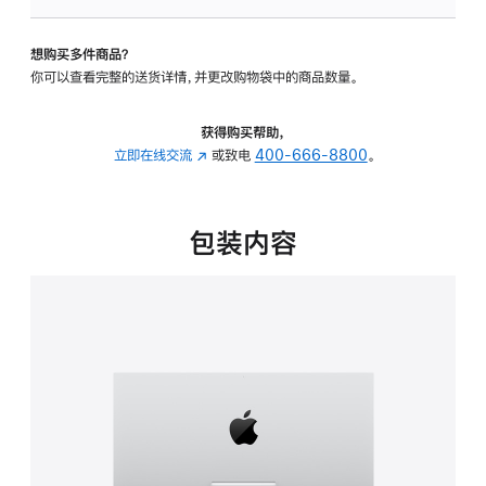
板
-
想购买多件商品？
可
你可以查看完整的送货详情，并更改购物袋中的商品数量。
调
倾
斜
获得购买帮助，
度
立即在线交流
(在
或致电
400-666-8800
。
的
新
支
窗
架
口
包装内容
的
中
分
打
期
开)
付
款
选
项)