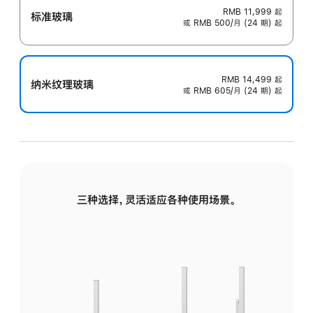
RMB 11,999
起
标准玻璃
或 RMB 500/月 (24 期) 起
RMB 14,499
起
纳米纹理玻璃
或 RMB 605/月 (24 期) 起
三种选择，灵活适应各种使用场景。
标