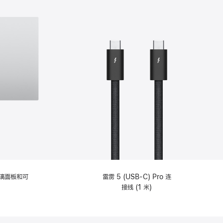
选
项)
理玻璃面板和可
雷雳 5 (USB-C) Pro 连
接线 (1 米)