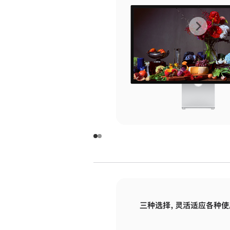
上
下
一
一
张
张
图
图
库
库
图
图
片
片
-
-
玻
玻
璃
璃
三种选择，灵活适应各种使
面
面
板
板