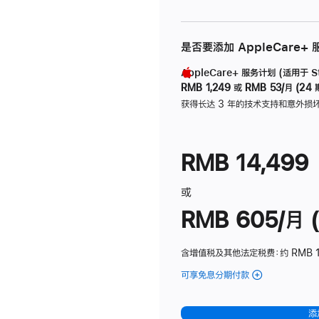
是否要添加 AppleCare+
AppleCare+ 服务计划 (适用于 Stu
RMB 1,249
或
RMB 53/月 (24 
获得长达 3 年的技术支持和意外损
RMB 14,499
或
RMB 605/月 (
含增值税及其他法定税费
：约 RMB 1
可享免息分期付款
(Studio
Display
-
添