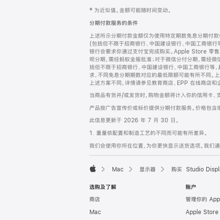
网
脚
‡ 为近似值。金额可能随时间变动。
注
页
分期付款服务的条件
页
上述所示分期付款金额仅为使用特定期数免息分期付款估
脚
(包括但不限于招商银行、中国建设银行、中国工商银行
银行会要求你通过支付宝完成购买。Apple Store 零
呗分期，需经蚂蚁金服批准；对于微信分付分期，需经微信
括但不限于招商银行、中国建设银行、中国工商银行等，
求，不同免息分期期数对应的最低限额可能有所不同。上述分
上述方案不同，详情请参见教育商店、EPP 在线商店和
当商品有货并/或发货时，购物金额将计入你的信用卡、
产品按广告宣传价或标价提供分期付款服务。价格包含
此信息更新于 2026 年 7 月 30 日。
1. 重量依配置和制造工艺的不同而可能有所差异。
我们会使用你所在位置，为你更快显示送货选项。我们通过你
Mac
显示器
购买 Studio Displ
Apple
选购及了解
账户
商店
管理你的 App
Mac
Apple Stor