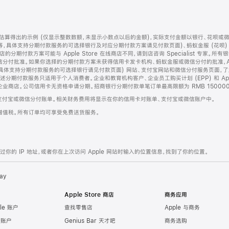
算得出的示例 (仅显示整数数额，未显示小数点以后的金额)，实际支付金额以银行、花呗或
等，具体支持分期付款服务的可选择银行及对应分期付款方案请见付款页面)、蚂蚁金服 (花呗
售店的分期付款方案可能与 Apple Store 在线商店不同，请到店咨询 Specialist 专
分付批准。如果你选择的分期付款方案未获得信用卡发卡机构、蚂蚁金服或微信分付的批准，Ap
具体支持分期付款服务的可选择银行请见付款页面) 网站、支付宝网站和微信分付服务页面，
期付款服务只适用于个人消费者。企业和教育机构客户、企业员工购买计划 (EPP) 和 Appl
企业商店。公司信用卡无资格申请分期。招商银行分期付款单笔订单最高限额为 RMB 150000
支付宝或微信分付账单。相关财务费用将显示在你的信用卡对账单、支付宝或微信账户中。
增值税。所有订单均可享受免费送货服务。
的 IP 地址，或者你在上次访问 Apple 网站时输入的位置信息，找到了你的位置。
ay
Apple Store 商店
商务应用
le 账户
查找零售店
Apple 与商务
e 账户
Genius Bar 天才吧
商务选购