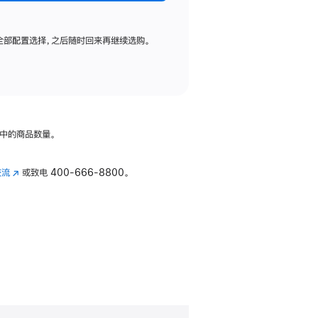
全部配置选择，之后随时回来再继续选购。
中的商品数量。
交流
(在
或致电
400-666-8800。
新
窗
口
中
打
开)