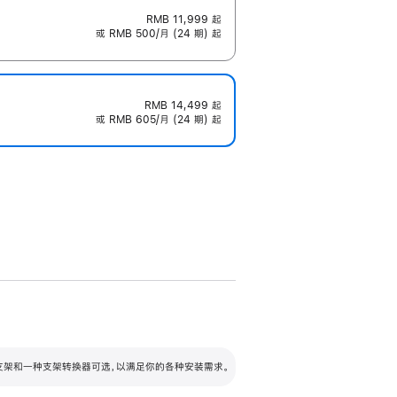
RMB 11,999
起
或 RMB 500/月 (24 期) 起
RMB 14,499
起
或 RMB 605/月 (24 期) 起
配可调倾斜度及高度的支架，额外增加 105
VESA 支架转换器
 有两种支架和一种支架转换器可选，以满足你的各种安装需求。
毫米的高度调节范围。
容的支架 (未随附)