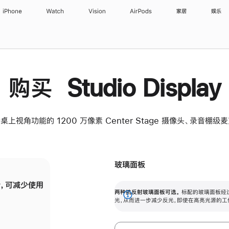
iPhone
Watch
Vision
AirPods
家居
娱乐
购买 Studio Display
桌上视角功能的 1200 万像素 Center Stage 摄像头、录音棚
玻璃面板
，可减少使用
纳米纹理玻璃面板可进一步减少反光，即使在
两种抗反射玻璃面板可选。
标配的玻璃面板经
。
有高亮光源的场所使用，也能保持出色画质。
展
光，从而进一步减少反光，即使在高亮光源的工
开