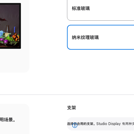
标准玻璃
纳米纹理玻璃
支架
用场景。
标配可调倾斜度的支架，提供 30 度的倾斜度
选
选择你合用的支架。
Studio Display
调节范围。
展