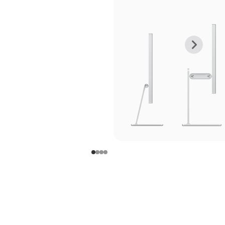
上
下
一
一
张
张
图
图
库
库
图
图
片
片
-
-
支
支
架
架