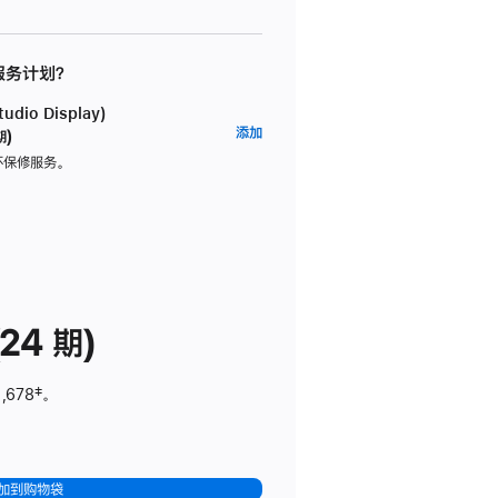
 服务计划？
dio Display)
AppleCare+
添加
期)
服
坏保修服务。
务
计
划
(适
用
于
24 期)
Studio
Display)
,678
脚
‡。
注
加到购物袋