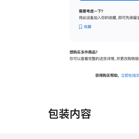
纳
米
需要考虑一下？
纹
将此设备加入你的收藏，即可先保留
理
玻
收藏
璃
面
板
想购买多件商品？
-
你可以查看完整的送货详情，并更改购物袋
可
调
倾
获得购买帮助，
立即在线
斜
度
的
支
架
包装内容
的
分
期
付
款