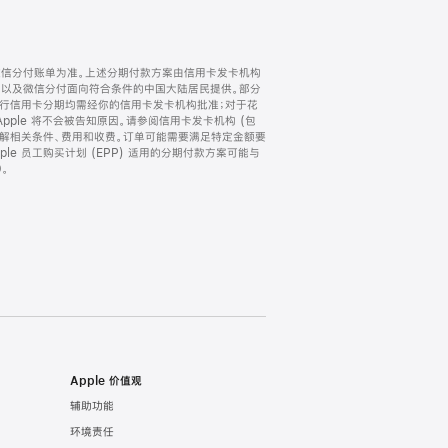
微信分付账单为准。上述分期付款方案由信用卡发卡机构
) 以及微信分付面向符合条件的中国大陆居民提供。部分
家。所有银行信用卡分期均需经你的信用卡发卡机构批准；对于花
ple 将不会被告知原因。请参阅信用卡发卡机构 (包
了解相关条件、费用和收费。订单可能需要满足特定金额要
e 员工购买计划 (EPP) 适用的分期付款方案可能与
。
Apple 价值观
辅助功能
环境责任