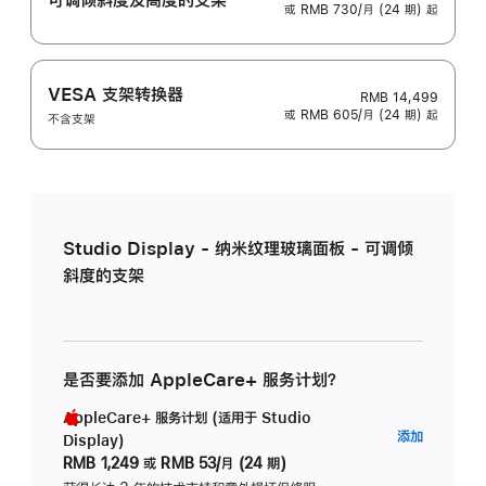
或 RMB 730/月 (24 期) 起
VESA 支架转换器
RMB 14,499
或 RMB 605/月 (24 期) 起
不含支架
Studio Display - 纳米纹理玻璃面板 - 可调倾
斜度的支架
是否要添加 AppleCare+ 服务计划？
AppleCare+ 服务计划 (适用于 Studio
AppleC
添加
Display)
服
RMB 1,249
或
RMB 53/月 (24 期)