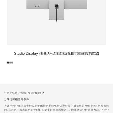
Studio Display (配备纳米纹理玻璃面板和可调倾斜度的支架)
网
脚
‡ 为近似值。金额可能随时间变动。
注
页
分期付款服务的条件
页
上述所示分期付款金额仅为使用特定期数免息分期付款估算得出的示例 (仅显示整数数
脚
额，未显示小数点以后的金额)，实际支付金额以银行、花呗或微信分付账单为准。上述分