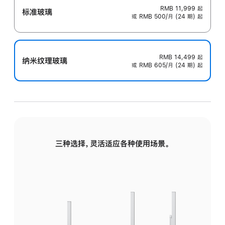
RMB 11,999
起
标准玻璃
或 RMB 500/月 (24 期) 起
RMB 14,499
起
纳米纹理玻璃
或 RMB 605/月 (24 期) 起
三种选择，灵活适应各种使用场景。
标