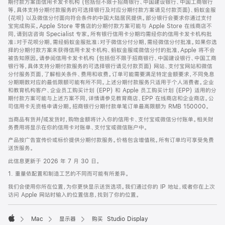
期付款方案由信用卡发卡机构 (包括但不限于招商银行、中国建设银行、中国工商银行
等，具体支持分期付款服务的可选择银行及对应分期付款方案请见付款页面)、蚂蚁金服
(花呗) 以及微信分付面向符合条件的中国大陆居民提供。部分银行会要求你通过支付
宝完成购买。Apple Store 零售店的分期付款方案可能与 Apple Store 在线商店不
同，请到店咨询 Specialist 专家。所有银行信用卡分期均需经你的信用卡发卡机构批
准；对于花呗分期，需经蚂蚁金服批准；对于微信分付分期，需经微信分付批准。如果你选
择的分期付款方案未获得信用卡发卡机构、蚂蚁金服或微信分付的批准，Apple 将不会
被告知原因。请参阅信用卡发卡机构 (包括但不限于招商银行、中国建设银行、中国工商
银行等，具体支持分期付款服务的可选择银行请见付款页面) 网站、支付宝网站和微信
分付服务页面，了解相关条件、费用和收费。订单可能需要满足特定金额要求，不同免息
分期期数对应的最低限额可能有所不同。上述分期付款服务只适用于个人消费者。企业
和教育机构客户、企业员工购买计划 (EPP) 和 Apple 员工购买计划 (EPP) 适用的分
期付款方案可能与上述方案不同，详情请参见教育商店、EPP 在线商店和企业商店。公
司信用卡无资格申请分期。招商银行分期付款单笔订单最高限额为 RMB 150000。
当商品有货并/或发货时，购物金额将计入你的信用卡、支付宝或微信分付账单。相关财
务费用将显示在你的信用卡对账单、支付宝或微信账户中。
产品按广告宣传价或标价提供分期付款服务。价格包含增值税。所有订单均可享受免费
送货服务。
此信息更新于 2026 年 7 月 30 日。
1. 重量依配置和制造工艺的不同而可能有所差异。
我们会使用你所在位置，为你更快显示送货选项。我们通过你的 IP 地址，或者你在上次
访问 Apple 网站时输入的位置信息，找到了你的位置。
Mac
显示器
购买 Studio Display