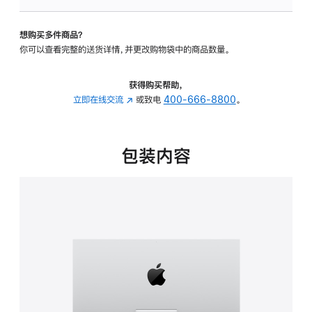
板
-
想购买多件商品？
可
你可以查看完整的送货详情，并更改购物袋中的商品数量。
调
倾
斜
获得购买帮助，
度
立即在线交流
(在
或致电
400-666-8800
。
的
新
支
窗
架
口
包装内容
的
中
分
打
期
开)
付
款
选
项)