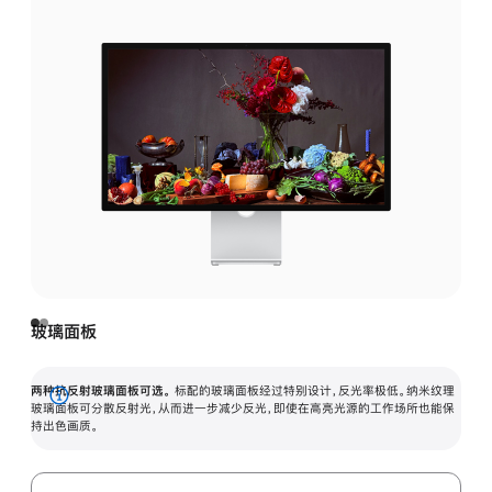
玻璃面板
两种抗反射玻璃面板可选。
标配的玻璃面板经过特别设计，反光率极低。纳米纹理
展
玻璃面板可分散反射光，从而进一步减少反光，即使在高亮光源的工作场所也能保
持出色画质。
开