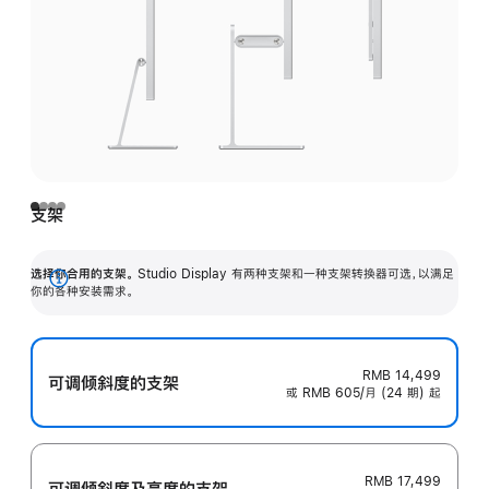
支架
选择你合用的支架。
Studio Display 有两种支架和一种支架转换器可选，以满足
展
你的各种安装需求。
开
RMB 14,499
可调倾斜度的支架
或 RMB 605/月 (24 期) 起
RMB 17,499
可调倾斜度及高‍度的支‍架