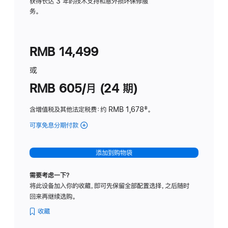
务
获得长达 3 年的技术支持和意外损坏保修服
务。
计
划
(适
RMB 14,499
用
于
或
Studio
RMB 605/月 (24 期)
Display
含增值税及其他法定税费
：约 RMB 1,678
脚
‡。
注
可享免息分期付款
(Studio
Display
-
添加到购物袋
纳
米
需要考虑一下？
纹
将此设备加入你的收藏，即可先保留全部配置选择，之后随时
理
回来再继续选购。
玻
璃
收藏
面