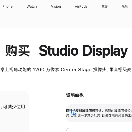
iPhone
Watch
Vision
AirPods
家居
娱乐
购买 Studio Display
桌上视角功能的 1200 万像素 Center Stage 摄像头、录音棚
玻璃面板
，可减少使用
纳米纹理玻璃面板可进一步减少反光，即使在
两种抗反射玻璃面板可选。
标配的玻璃面板经
。
有高亮光源的场所使用，也能保持出色画质。
展
光，从而进一步减少反光，即使在高亮光源的工
开