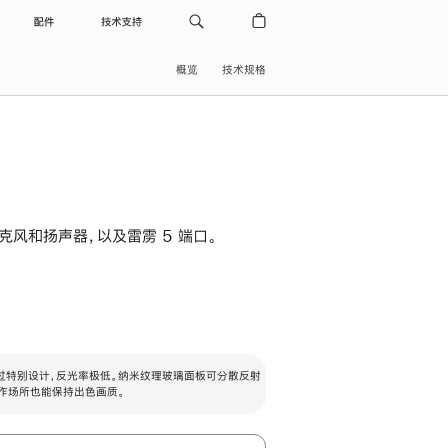
配件
技术支持
概览
技术规格
级麦克风和扬声器，以及雷雳 5 端口。
过特别设计，反光率极低。纳米纹理玻璃面板可分散反射
作场所也能保持出色画质。