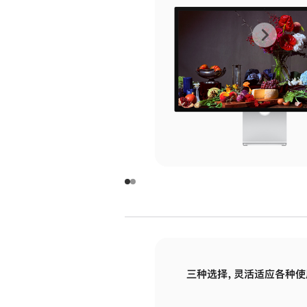
上
下
一
一
张
张
图
图
库
库
图
图
片
片
-
-
玻
玻
璃
璃
三种选择，灵活适应各种使
面
面
板
板