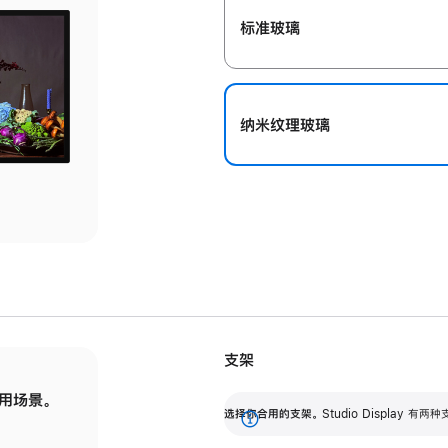
标准玻璃
纳米纹理玻璃
支架
用场景。
标配可调倾斜度的支架，提供 30 度的倾斜度
选
选择你合用的支架。
Studio Display
调节范围。
展