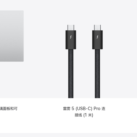
选
项)
理玻璃面板和可
雷雳 5 (USB-C) Pro 连
接线 (1 米)