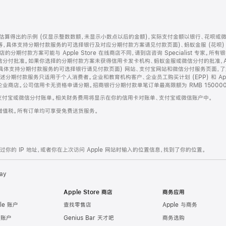
算得出的示例 (仅显示整数数额，未显示小数点以后的金额)，实际支付金额以银行、花呗或
等，具体支持分期付款服务的可选择银行及对应分期付款方案请见付款页面)、蚂蚁金服 (花呗
售店的分期付款方案可能与 Apple Store 在线商店不同，请到店咨询 Specialist 专
分付批准。如果你选择的分期付款方案未获得信用卡发卡机构、蚂蚁金服或微信分付的批准，Ap
具体支持分期付款服务的可选择银行请见付款页面) 网站、支付宝网站和微信分付服务页面，
期付款服务只适用于个人消费者。企业和教育机构客户、企业员工购买计划 (EPP) 和 Appl
企业商店。公司信用卡无资格申请分期。招商银行分期付款单笔订单最高限额为 RMB 150000
支付宝或微信分付账单。相关财务费用将显示在你的信用卡对账单、支付宝或微信账户中。
增值税。所有订单均可享受免费送货服务。
的 IP 地址，或者你在上次访问 Apple 网站时输入的位置信息，找到了你的位置。
ay
Apple Store 商店
商务应用
le 账户
查找零售店
Apple 与商务
e 账户
Genius Bar 天才吧
商务选购