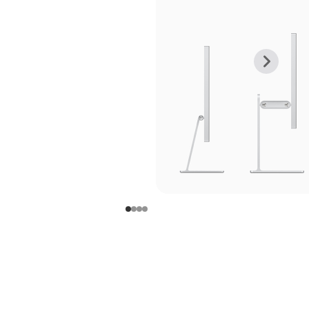
上
下
一
一
张
张
图
图
库
库
图
图
片
片
-
-
支
支
架
架