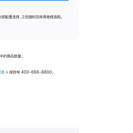
全部配置选择，之后随时回来再继续选购。
中的商品数量。
交流
(在
或致电
400-666-8800。
新
窗
口
中
打
开)