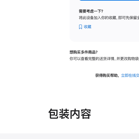
纳
米
需要考虑一下？
纹
将此设备加入你的收藏，即可先保留
理
玻
收藏
璃
面
板
想购买多件商品？
-
你可以查看完整的送货详情，并更改购物袋
可
调
倾
获得购买帮助，
立即在线
斜
度
的
支
架
包装内容
的
分
期
付
款