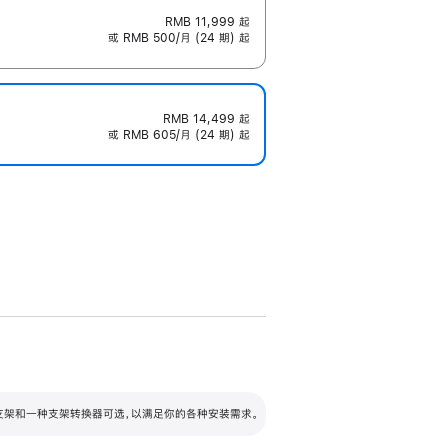
RMB 11,999
起
或 RMB 500/月 (24 期) 起
RMB 14,499
起
或 RMB 605/月 (24 期) 起
配可调倾斜度及高度的支架，额外增加 105
VESA 支架转换器
 有两种支架和一种支架转换器可选，以满足你的各种安装需求。
毫米的高度调节范围。
容的支架 (未随附)