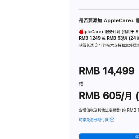
是否要添加 AppleCare+
AppleCare+ 服务计划 (适用于 Stu
RMB 1,249
或
RMB 53/月 (24 
获得长达 3 年的技术支持和意外损
RMB 14,499
或
RMB 605/月 (
含增值税及其他法定税费
：约 RMB 1
可享免息分期付款
(Studio
Display
-
添