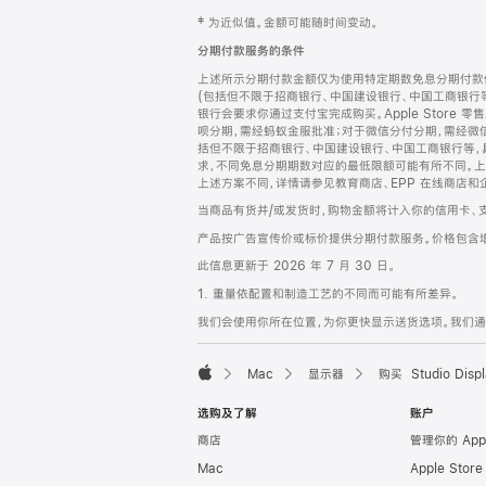
网
脚
‡ 为近似值。金额可能随时间变动。
注
页
分期付款服务的条件
页
上述所示分期付款金额仅为使用特定期数免息分期付款估
脚
(包括但不限于招商银行、中国建设银行、中国工商银行
银行会要求你通过支付宝完成购买。Apple Store 零
呗分期，需经蚂蚁金服批准；对于微信分付分期，需经微信
括但不限于招商银行、中国建设银行、中国工商银行等，
求，不同免息分期期数对应的最低限额可能有所不同。上述分
上述方案不同，详情请参见教育商店、EPP 在线商店和
当商品有货并/或发货时，购物金额将计入你的信用卡、
产品按广告宣传价或标价提供分期付款服务。价格包含
此信息更新于 2026 年 7 月 30 日。
1. 重量依配置和制造工艺的不同而可能有所差异。
我们会使用你所在位置，为你更快显示送货选项。我们通过你
Mac
显示器
购买 Studio Displ
Apple
选购及了解
账户
商店
管理你的 App
Mac
Apple Stor