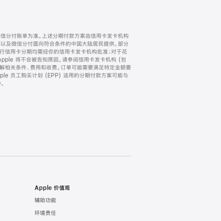
微信分付账单为准。上述分期付款方案由信用卡发卡机构
) 以及微信分付面向符合条件的中国大陆居民提供。部分
家。所有银行信用卡分期均需经你的信用卡发卡机构批准；对于花
ple 将不会被告知原因。请参阅信用卡发卡机构 (包
了解相关条件、费用和收费。订单可能需要满足特定金额要
e 员工购买计划 (EPP) 适用的分期付款方案可能与
。
Apple 价值观
辅助功能
环境责任