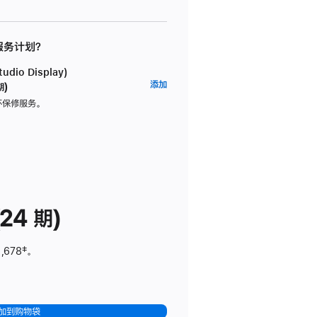
 服务计划？
dio Display)
AppleCare+
添加
期)
服
坏保修服务。
务
计
划
(适
用
于
24 期)
Studio
Display)
,678
脚
‡。
注
加到购物袋