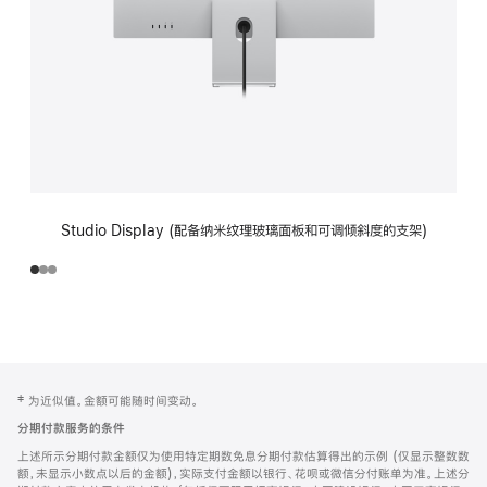
Studio Display (配备纳米纹理玻璃面板和可调倾斜度的支架)
网
脚
‡ 为近似值。金额可能随时间变动。
注
页
分期付款服务的条件
页
上述所示分期付款金额仅为使用特定期数免息分期付款估算得出的示例 (仅显示整数数
脚
额，未显示小数点以后的金额)，实际支付金额以银行、花呗或微信分付账单为准。上述分