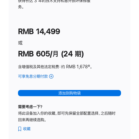
务
获得长达 3 年的技术支持和意外损坏保修服
务。
计
划
(适
RMB 14,499
用
于
或
Studio
RMB 605/月 (24 期)
Display
含增值税及其他法定税费
：约 RMB 1,678
脚
‡。
注
可享免息分期付款
(Studio
Display
-
添加到购物袋
纳
米
需要考虑一下？
纹
将此设备加入你的收藏，即可先保留全部配置选择，之后随时
理
回来再继续选购。
玻
璃
收藏
面