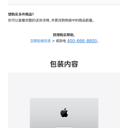
板
-
想购买多件商品？
可
你可以查看完整的送货详情，并更改购物袋中的商品数量。
调
倾
斜
获得购买帮助，
度
立即在线交流
(在
或致电
400-666-8800
。
的
新
支
窗
架
口
包装内容
的
中
分
打
期
开)
付
款
选
项)