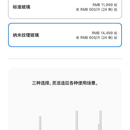
RMB 11,999
起
标准玻璃
或 RMB 500/月 (24 期) 起
RMB 14,499
起
纳米纹理玻璃
或 RMB 605/月 (24 期) 起
三种选择，灵活适应各种使用场景。
标