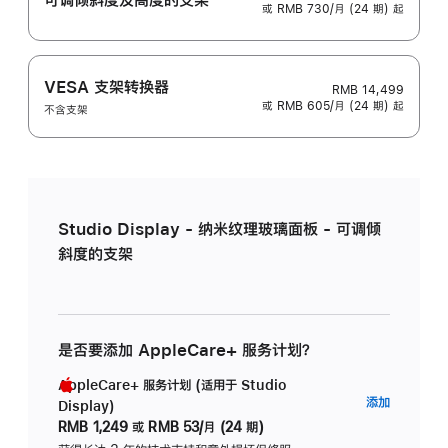
或 RMB 730/月 (24 期) 起
VESA 支架转换器
RMB 14,499
或 RMB 605/月 (24 期) 起
不含支架
Studio Display - 纳米纹理玻璃面板 - 可调倾
斜度的支架
是否要添加 AppleCare+ 服务计划？
AppleCare+ 服务计划 (适用于 Studio
AppleC
添加
Display)
服
RMB 1,249
或
RMB 53/月 (24 期)