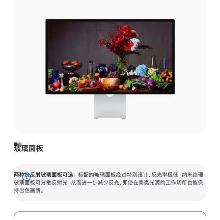
玻璃面板
两种抗反射玻璃面板可选。
标配的玻璃面板经过特别设计，反光率极低。纳米纹理
展
玻璃面板可分散反射光，从而进一步减少反光，即使在高亮光源的工作场所也能保
持出色画质。
开