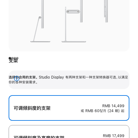
支架
选择你合用的支架。
Studio Display 有两种支架和一种支架转换器可选，以满足
展
你的各种安装需求。
开
RMB 14,499
可调倾斜度的支架
或 RMB 605/月 (24 期) 起
RMB 17,499
可调倾斜度及高‍度的支‍架