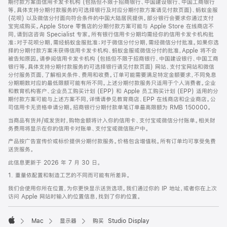
期付款方案由信用卡发卡机构 (包括但不限于招商银行、中国建设银行、中国工商银行
等，具体支持分期付款服务的可选择银行及对应分期付款方案请见付款页面)、蚂蚁金服
(花呗) 以及微信分付面向符合条件的中国大陆居民提供。部分银行会要求你通过支付
宝完成购买。Apple Store 零售店的分期付款方案可能与 Apple Store 在线商店不
同，请到店咨询 Specialist 专家。所有银行信用卡分期均需经你的信用卡发卡机构批
准；对于花呗分期，需经蚂蚁金服批准；对于微信分付分期，需经微信分付批准。如果你选
择的分期付款方案未获得信用卡发卡机构、蚂蚁金服或微信分付的批准，Apple 将不会
被告知原因。请参阅信用卡发卡机构 (包括但不限于招商银行、中国建设银行、中国工商
银行等，具体支持分期付款服务的可选择银行请见付款页面) 网站、支付宝网站和微信
分付服务页面，了解相关条件、费用和收费。订单可能需要满足特定金额要求，不同免息
分期期数对应的最低限额可能有所不同。上述分期付款服务只适用于个人消费者。企业
和教育机构客户、企业员工购买计划 (EPP) 和 Apple 员工购买计划 (EPP) 适用的分
期付款方案可能与上述方案不同，详情请参见教育商店、EPP 在线商店和企业商店。公
司信用卡无资格申请分期。招商银行分期付款单笔订单最高限额为 RMB 150000。
当商品有货并/或发货时，购物金额将计入你的信用卡、支付宝或微信分付账单。相关财
务费用将显示在你的信用卡对账单、支付宝或微信账户中。
产品按广告宣传价或标价提供分期付款服务。价格包含增值税。所有订单均可享受免费
送货服务。
此信息更新于 2026 年 7 月 30 日。
1. 重量依配置和制造工艺的不同而可能有所差异。
我们会使用你所在位置，为你更快显示送货选项。我们通过你的 IP 地址，或者你在上次
访问 Apple 网站时输入的位置信息，找到了你的位置。
Mac
显示器
购买 Studio Display