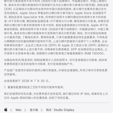
期付款方案由信用卡发卡机构 (包括但不限于招商银行、中国建设银行、中国工商银行
等，具体支持分期付款服务的可选择银行及对应分期付款方案请见付款页面)、蚂蚁金服
(花呗) 以及微信分付面向符合条件的中国大陆居民提供。部分银行会要求你通过支付
宝完成购买。Apple Store 零售店的分期付款方案可能与 Apple Store 在线商店不
同，请到店咨询 Specialist 专家。所有银行信用卡分期均需经你的信用卡发卡机构批
准；对于花呗分期，需经蚂蚁金服批准；对于微信分付分期，需经微信分付批准。如果你选
择的分期付款方案未获得信用卡发卡机构、蚂蚁金服或微信分付的批准，Apple 将不会
被告知原因。请参阅信用卡发卡机构 (包括但不限于招商银行、中国建设银行、中国工商
银行等，具体支持分期付款服务的可选择银行请见付款页面) 网站、支付宝网站和微信
分付服务页面，了解相关条件、费用和收费。订单可能需要满足特定金额要求，不同免息
分期期数对应的最低限额可能有所不同。上述分期付款服务只适用于个人消费者。企业
和教育机构客户、企业员工购买计划 (EPP) 和 Apple 员工购买计划 (EPP) 适用的分
期付款方案可能与上述方案不同，详情请参见教育商店、EPP 在线商店和企业商店。公
司信用卡无资格申请分期。招商银行分期付款单笔订单最高限额为 RMB 150000。
当商品有货并/或发货时，购物金额将计入你的信用卡、支付宝或微信分付账单。相关财
务费用将显示在你的信用卡对账单、支付宝或微信账户中。
产品按广告宣传价或标价提供分期付款服务。价格包含增值税。所有订单均可享受免费
送货服务。
此信息更新于 2026 年 7 月 30 日。
1. 重量依配置和制造工艺的不同而可能有所差异。
我们会使用你所在位置，为你更快显示送货选项。我们通过你的 IP 地址，或者你在上次
访问 Apple 网站时输入的位置信息，找到了你的位置。
Mac
显示器
购买 Studio Display