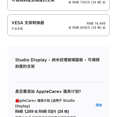
或 RMB 730/月 (24 期) 起
VESA 支架转换器
RMB 14,499
或 RMB 605/月 (24 期) 起
不含支架
Studio Display - 纳米纹理玻璃面板 - 可调倾
斜度的支架
是否要添加 AppleCare+ 服务计划？
AppleCare+ 服务计划 (适用于 Studio
AppleC
添加
Display)
服
RMB 1,249
或
RMB 53/月 (24 期)