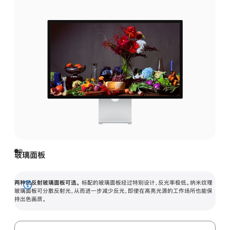
玻璃面板
两种抗反射玻璃面板可选。
标配的玻璃面板经过特别设计，反光率极低。纳米纹理
展
玻璃面板可分散反射光，从而进一步减少反光，即使在高亮光源的工作场所也能保
持出色画质。
开