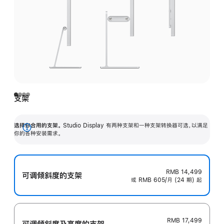
支架
选择你合用的支架。
Studio Display 有两种支架和一种支架转换器可选，以满足
展
你的各种安装需求。
开
RMB 14,499
可调倾斜度的支架
或 RMB 605/月 (24 期) 起
RMB 17,499
可调倾斜度及高‍度的支‍架