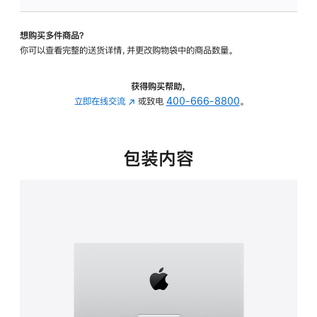
板
-
想购买多件商品？
可
你可以查看完整的送货详情，并更改购物袋中的商品数量。
调
倾
斜
获得购买帮助，
度
立即在线交流
(在
或致电
400-666-8800
。
的
新
支
窗
架
口
包装内容
的
中
分
打
期
开)
付
款
选
项)