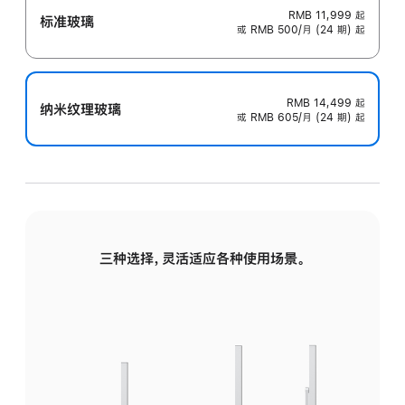
RMB 11,999
起
标准玻璃
或 RMB 500/月 (24 期) 起
RMB 14,499
起
纳米纹理玻璃
或 RMB 605/月 (24 期) 起
三种选择，灵活适应各种使用场景。
标