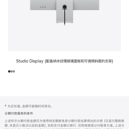
Studio Display (配备纳米纹理玻璃面板和可调倾斜度的支架)
网
脚
‡ 为近似值。金额可能随时间变动。
注
页
分期付款服务的条件
页
上述所示分期付款金额仅为使用特定期数免息分期付款估算得出的示例 (仅显示整数数
脚
额，未显示小数点以后的金额)，实际支付金额以银行、花呗或微信分付账单为准。上述分