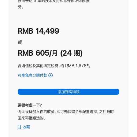
务
获得长达 3 年的技术支持和意外损坏保修服
务。
计
划
(适
RMB 14,499
用
于
或
Studio
RMB 605/月 (24 期)
Display
含增值税及其他法定税费
：约 RMB 1,678
脚
‡。
注
可享免息分期付款
(Studio
Display
-
添加到购物袋
纳
米
需要考虑一下？
纹
将此设备加入你的收藏，即可先保留全部配置选择，之后随时
理
回来再继续选购。
玻
璃
收藏
面