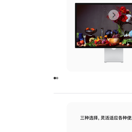
上
下
一
一
张
张
图
图
库
库
图
图
片
片
-
-
玻
玻
璃
璃
三种选择，灵活适应各种使
面
面
板
板