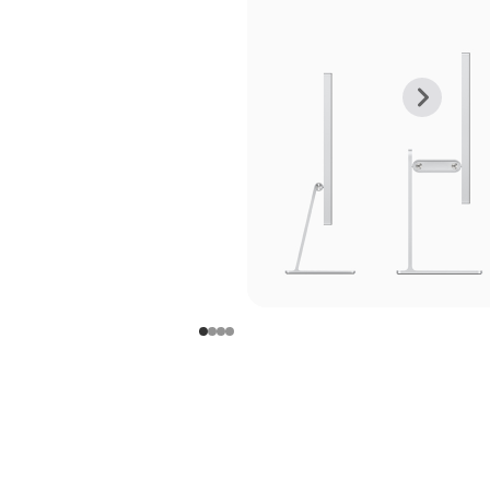
上
下
一
一
张
张
图
图
库
库
图
图
片
片
-
-
支
支
架
架