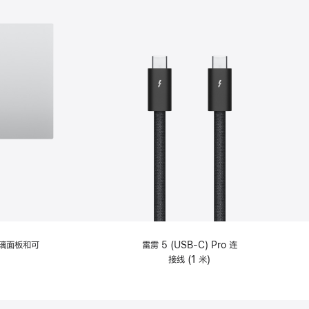
选
项)
理玻璃面板和可
雷雳 5 (USB-C) Pro 连
接线 (1 米)