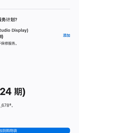
 服务计划？
dio Display)
AppleCare+
添加
期)
服
坏保修服务。
务
计
划
(适
用
于
24 期)
Studio
Display)
,678
脚
‡。
注
加到购物袋