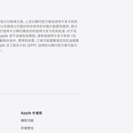
微信分付账单为准。上述分期付款方案由信用卡发卡机构
) 以及微信分付面向符合条件的中国大陆居民提供。部分
家。所有银行信用卡分期均需经你的信用卡发卡机构批准；对于花
ple 将不会被告知原因。请参阅信用卡发卡机构 (包
了解相关条件、费用和收费。订单可能需要满足特定金额要
e 员工购买计划 (EPP) 适用的分期付款方案可能与
。
Apple 价值观
辅助功能
环境责任