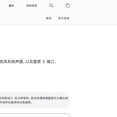
配件
技术支持
概览
技术规格
级麦克风和扬声器，以及雷雳 5 端口。
过特别设计，反光率极低。纳米纹理玻璃面板可分散反射
作场所也能保持出色画质。