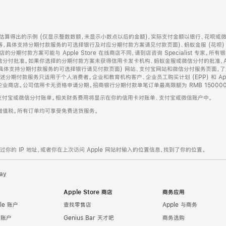
算得出的示例 (仅显示整数数额，未显示小数点以后的金额)，实际支付金额以银行、花呗或
等，具体支持分期付款服务的可选择银行及对应分期付款方案请见付款页面)、蚂蚁金服 (花呗
售店的分期付款方案可能与 Apple Store 在线商店不同，请到店咨询 Specialist 专
分付批准。如果你选择的分期付款方案未获得信用卡发卡机构、蚂蚁金服或微信分付的批准，Ap
具体支持分期付款服务的可选择银行请见付款页面) 网站、支付宝网站和微信分付服务页面，
期付款服务只适用于个人消费者。企业和教育机构客户、企业员工购买计划 (EPP) 和 Appl
企业商店。公司信用卡无资格申请分期。招商银行分期付款单笔订单最高限额为 RMB 150000
支付宝或微信分付账单。相关财务费用将显示在你的信用卡对账单、支付宝或微信账户中。
增值税。所有订单均可享受免费送货服务。
的 IP 地址，或者你在上次访问 Apple 网站时输入的位置信息，找到了你的位置。
ay
Apple Store 商店
商务应用
le 账户
查找零售店
Apple 与商务
e 账户
Genius Bar 天才吧
商务选购