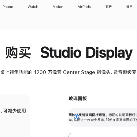
iPhone
Watch
Vision
AirPods
家居
娱乐
购买 Studio Display
桌上视角功能的 1200 万像素 Center Stage 摄像头、录音棚
玻璃面板
，可减少使用
纳米纹理玻璃面板可进一步减少反光，即使在
两种抗反射玻璃面板可选。
标配的玻璃面板经
。
有高亮光源的场所使用，也能保持出色画质。
展
光，从而进一步减少反光，即使在高亮光源的工
开