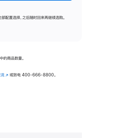
全部配置选择，之后随时回来再继续选购。
中的商品数量。
交流
(在
或致电
400-666-8800。
新
窗
口
中
打
开)