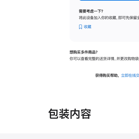
纳
米
需要考虑一下？
纹
将此设备加入你的收藏，即可先保留
理
玻
收藏
璃
面
板
想购买多件商品？
-
你可以查看完整的送货详情，并更改购物袋
可
调
倾
获得购买帮助，
立即在线
斜
度
的
支
架
包装内容
的
分
期
付
款