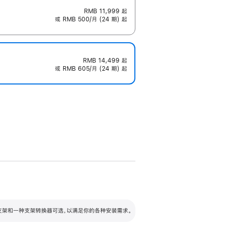
RMB 11,999
起
或 RMB 500/月 (24 期) 起
RMB 14,499
起
或 RMB 605/月 (24 期) 起
配可调倾斜度及高度的支架，额外增加 105
VESA 支架转换器
 有两种支架和一种支架转换器可选，以满足你的各种安装需求。
毫米的高度调节范围。
容的支架 (未随附)