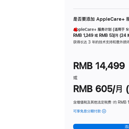
是否要添加 AppleCare+
AppleCare+ 服务计划 (适用于 Stu
RMB 1,249
或
RMB 53/月 (24 
获得长达 3 年的技术支持和意外损
RMB 14,499
或
RMB 605/月 (
含增值税及其他法定税费
：约 RMB 1
可享免息分期付款
(Studio
Display
-
添