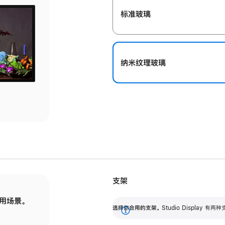
标准玻璃
纳米纹理玻璃
支架
用场景。
标配可调倾斜度的支架，提供 30 度的倾斜度
选
选择你合用的支架。
Studio Display
调节范围。
展