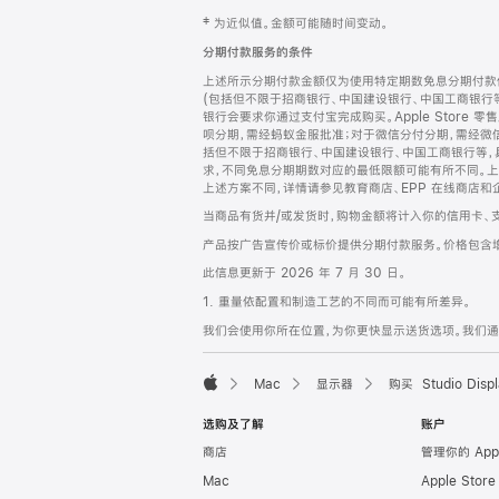
网
脚
‡ 为近似值。金额可能随时间变动。
注
页
分期付款服务的条件
页
上述所示分期付款金额仅为使用特定期数免息分期付款估
脚
(包括但不限于招商银行、中国建设银行、中国工商银行
银行会要求你通过支付宝完成购买。Apple Store 零
呗分期，需经蚂蚁金服批准；对于微信分付分期，需经微信
括但不限于招商银行、中国建设银行、中国工商银行等，
求，不同免息分期期数对应的最低限额可能有所不同。上述分
上述方案不同，详情请参见教育商店、EPP 在线商店和
当商品有货并/或发货时，购物金额将计入你的信用卡、
产品按广告宣传价或标价提供分期付款服务。价格包含
此信息更新于 2026 年 7 月 30 日。
1. 重量依配置和制造工艺的不同而可能有所差异。
我们会使用你所在位置，为你更快显示送货选项。我们通过你
Mac
显示器
购买 Studio Displ
Apple
选购及了解
账户
商店
管理你的 App
Mac
Apple Stor