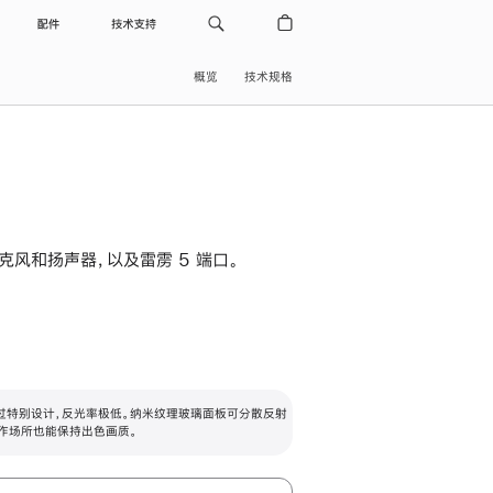
配件
技术支持
概览
技术规格
级麦克风和扬声器，以及雷雳 5 端口。
过特别设计，反光率极低。纳米纹理玻璃面板可分散反射
作场所也能保持出色画质。