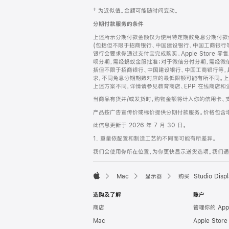
网
脚
‡ 为近似值。金额可能随时间变动。
注
页
分期付款服务的条件
页
上述所示分期付款金额仅为使用特定期数免息分期付款估
脚
(包括但不限于招商银行、中国建设银行、中国工商银行
银行会要求你通过支付宝完成购买。Apple Store 零
呗分期，需经蚂蚁金服批准；对于微信分付分期，需经微信
括但不限于招商银行、中国建设银行、中国工商银行等，
求，不同免息分期期数对应的最低限额可能有所不同。上述分
上述方案不同，详情请参见教育商店、EPP 在线商店和
当商品有货并/或发货时，购物金额将计入你的信用卡、
产品按广告宣传价或标价提供分期付款服务。价格包含
此信息更新于 2026 年 7 月 30 日。
1. 重量依配置和制造工艺的不同而可能有所差异。
我们会使用你所在位置，为你更快显示送货选项。我们通过你
Mac
显示器
购买 Studio Displ
Apple
选购及了解
账户
商店
管理你的 App
Mac
Apple Stor