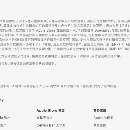
算得出的示例 (仅显示整数数额，未显示小数点以后的金额)，实际支付金额以银行、花呗或
等，具体支持分期付款服务的可选择银行及对应分期付款方案请见付款页面)、蚂蚁金服 (花呗
售店的分期付款方案可能与 Apple Store 在线商店不同，请到店咨询 Specialist 专
分付批准。如果你选择的分期付款方案未获得信用卡发卡机构、蚂蚁金服或微信分付的批准，Ap
具体支持分期付款服务的可选择银行请见付款页面) 网站、支付宝网站和微信分付服务页面，
期付款服务只适用于个人消费者。企业和教育机构客户、企业员工购买计划 (EPP) 和 Appl
企业商店。公司信用卡无资格申请分期。招商银行分期付款单笔订单最高限额为 RMB 150000
支付宝或微信分付账单。相关财务费用将显示在你的信用卡对账单、支付宝或微信账户中。
增值税。所有订单均可享受免费送货服务。
的 IP 地址，或者你在上次访问 Apple 网站时输入的位置信息，找到了你的位置。
ay
Apple Store 商店
商务应用
le 账户
查找零售店
Apple 与商务
e 账户
Genius Bar 天才吧
商务选购