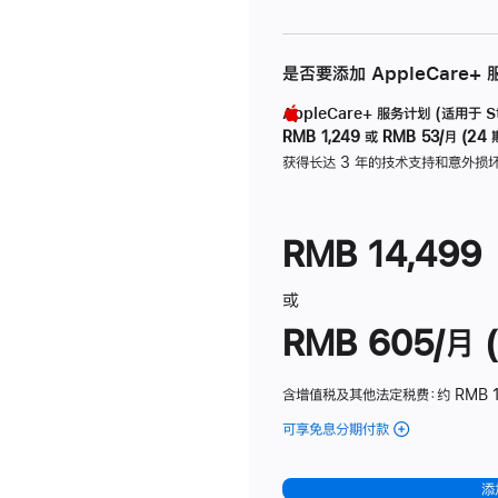
是否要添加 AppleCare+
AppleCare+ 服务计划 (适用于 Stu
RMB 1,249
或
RMB 53/月 (24 
获得长达 3 年的技术支持和意外损
RMB 14,499
或
RMB 605/月 (
含增值税及其他法定税费
：约 RMB 1
可享免息分期付款
(Studio
Display
-
添