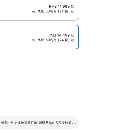
RMB 11,999
起
或 RMB 500/月 (24 期) 起
RMB 14,499
起
或 RMB 605/月 (24 期) 起
配可调倾斜度及高度的支架，额外增加 105
VESA 支架转换器
 有两种支架和一种支架转换器可选，以满足你的各种安装需求。
毫米的高度调节范围。
容的支架 (未随附)