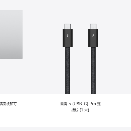
选
项)
理玻璃面板和可
雷雳 5 (USB-C) Pro 连
接线 (1 米)