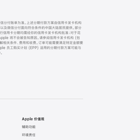
微信分付账单为准。上述分期付款方案由信用卡发卡机构
) 以及微信分付面向符合条件的中国大陆居民提供。部分
家。所有银行信用卡分期均需经你的信用卡发卡机构批准；对于花
ple 将不会被告知原因。请参阅信用卡发卡机构 (包
了解相关条件、费用和收费。订单可能需要满足特定金额要
e 员工购买计划 (EPP) 适用的分期付款方案可能与
。
Apple 价值观
辅助功能
环境责任