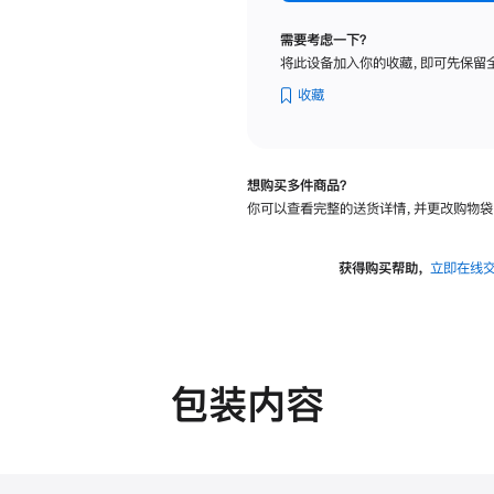
纳
米
需要考虑一下？
纹
将此设备加入你的收藏，即可先保留
理
玻
收藏
璃
面
板
想购买多件商品？
-
你可以查看完整的送货详情，并更改购物袋
可
调
倾
获得购买帮助，
立即在线
斜
度
的
支
架
包装内容
的
分
期
付
款