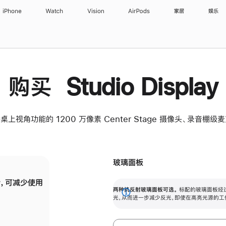
iPhone
Watch
Vision
AirPods
家居
娱乐
购买 Studio Display
桌上视角功能的 1200 万像素 Center Stage 摄像头、录音棚
玻璃面板
，可减少使用
纳米纹理玻璃面板可进一步减少反光，即使在
两种抗反射玻璃面板可选。
标配的玻璃面板经
。
有高亮光源的场所使用，也能保持出色画质。
展
光，从而进一步减少反光，即使在高亮光源的工
开