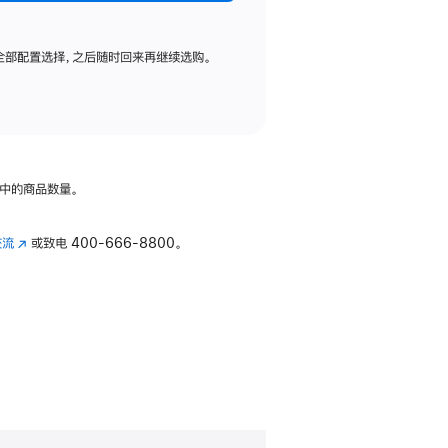
全部配置选择，之后随时回来再继续选购。
中的商品数量。
交流
(在
或致电
400-666-8800。
新
窗
口
中
打
开)