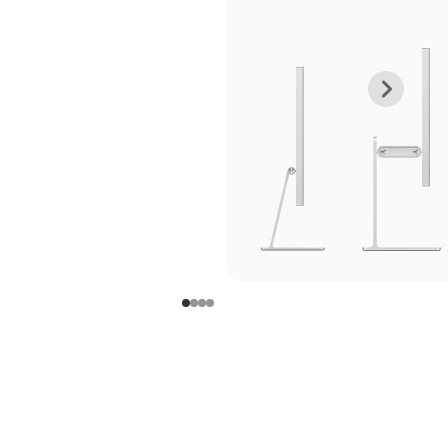
上
下
一
一
张
张
图
图
库
库
图
图
片
片
-
-
支
支
架
架