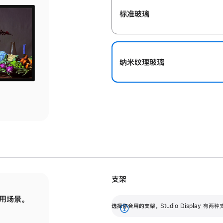
标准玻璃
纳米纹理玻璃
支架
用场景。
标配可调倾斜度的支架，提供 30 度的倾斜度
选
选择你合用的支架。
Studio Display
调节范围。
展