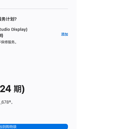
 服务计划？
dio Display)
AppleCare+
添加
期)
服
坏保修服务。
务
计
划
(适
用
于
24 期)
Studio
Display)
,678
脚
‡。
注
加到购物袋