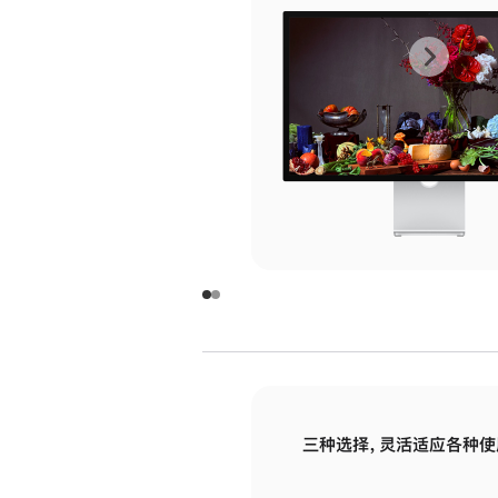
上
下
一
一
张
张
图
图
库
库
图
图
片
片
-
-
玻
玻
璃
璃
三种选择，灵活适应各种使
面
面
板
板